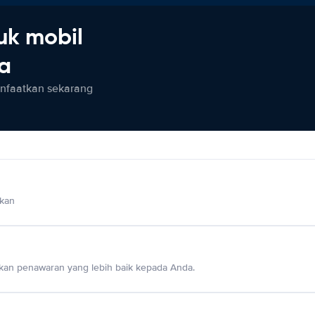
uk mobil
ia
anfaatkan sekarang
lkan
an penawaran yang lebih baik kepada Anda.