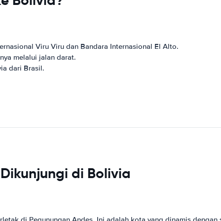
e Bolivia?
rnasional Viru Viru dan Bandara Internasional El Alto.
ya melalui jalan darat.
a dari Brasil.
ikunjungi di Bolivia
 terletak di Pegunungan Andes. Ini adalah kota yang dinamis denga