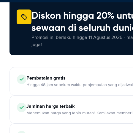
Diskon hingga 20% unt
sewaan di seluruh dun
Promosi ini berlaku hingga 11 Agustus 2026 - m
juga!
Pembatalan gratis
Hingga 48 jam sebelum waktu penjemputan yang dijadwa
Jaminan harga terbaik
Menemukan harga yang lebih murah? Kami akan memberik