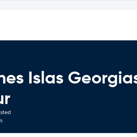
es Islas Georgias
ur
usted
n