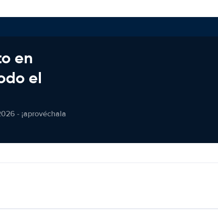
to en
odo el
2026 - ¡aprovéchala