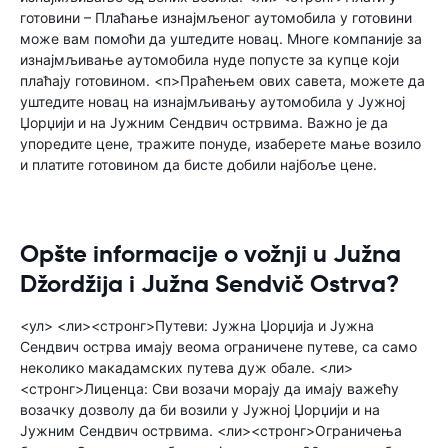
готовини – Плаћање изнајмљеног аутомобила у готовини
може вам помоћи да уштедите новац. Многе компаније за
изнајмљивање аутомобила нуде попусте за купце који
плаћају готовином. <п>Праћењем ових савета, можете да
уштедите новац на изнајмљивању аутомобила у Јужној
Џорџији и на Јужним Сендвич острвима. Важно је да
упоредите цене, тражите понуде, изаберете мање возило
и платите готовином да бисте добили најбоље цене.
Opšte informacije o vožnji u Južna
Džordžija i Južna Sendvič Ostrva?
<ул> <ли><стронг>Путеви: Јужна Џорџија и Јужна
Сендвич острва имају веома ограничене путеве, са само
неколико макадамских путева дуж обале. <ли>
<стронг>Лиценца: Сви возачи морају да имају важећу
возачку дозволу да би возили у Јужној Џорџији и на
Јужним Сендвич острвима. <ли><стронг>Ограничења