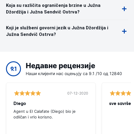
Koja su različita ograničenja brzine u Južna
Džordžija i Južna Sendvič Ostrva?
Koji je službeni govorni jezik u Južna Džordžija i
Južna Sendvič Ostrva?
Недавне рецензије
9.1
Наши клијенти нас оцењују са 9.1 /10 од 12840
07-12-2020
Diego
sve savrše
Agent u El Calafate (Diego) bio je
odličan i vrlo korisno.