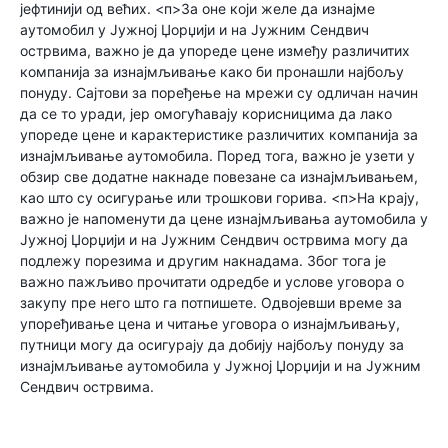
јефтинији од већих. <п>За оне који желе да изнајме
аутомобил у Јужној Џорџији и на Јужним Сендвич
острвима, важно је да упореде цене између различитих
компанија за изнајмљивање како би пронашли најбољу
понуду. Сајтови за поређење на мрежи су одличан начин
да се то уради, јер омогућавају корисницима да лако
упореде цене и карактеристике различитих компанија за
изнајмљивање аутомобила. Поред тога, важно је узети у
обзир све додатне накнаде повезане са изнајмљивањем,
као што су осигурање или трошкови горива. <п>На крају,
важно је напоменути да цене изнајмљивања аутомобила у
Јужној Џорџији и на Јужним Сендвич острвима могу да
подлежу порезима и другим накнадама. Због тога је
важно пажљиво прочитати одредбе и услове уговора о
закупу пре него што га потпишете. Одвојевши време за
упоређивање цена и читање уговора о изнајмљивању,
путници могу да осигурају да добију најбољу понуду за
изнајмљивање аутомобила у Јужној Џорџији и на Јужним
Сендвич острвима.