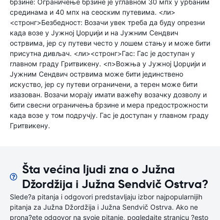
брзине: Ограничење брзине је углавном 30 мпх у урбаним
срединама и 40 мпх на сеоским путевима. <ли>
<стронг>Безбедност: Возачи увек треба да буду опрезни
када возе у Јужној Џорџији и на Јужним Сендвич
острвима, јер су путеви често у лошем стању и може бити
присутна дивљач. <ли><стронг>Гас: Гас је доступан у
главном граду Гритвикену. <п>Вожња у Јужној Џорџији и
Јужним Сендвич острвима може бити јединствено
искуство, јер су путеви ограничени, а терен може бити
изазован. Возачи морају имати важећу возачку дозволу и
бити свесни ограничења брзине и мера предострожности
када возе у том подручју. Гас је доступан у главном граду
Гритвикену.
Šta većina ljudi zna o Južna
Džordžija i Južna Sendvič Ostrva?
Slede?a pitanja i odgovori predstavljaju izbor najpopularnijih
pitanja za Južna Džordžija i Južna Sendvič Ostrva. Ako ne
prona?ete odgovor na svoje pitanje, pogledajte stranicu ?esto