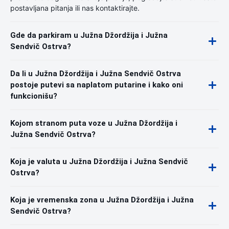
postavljana pitanja ili nas kontaktirajte.
Gde da parkiram u Južna Džordžija i Južna
Sendvič Ostrva?
Da li u Južna Džordžija i Južna Sendvič Ostrva
postoje putevi sa naplatom putarine i kako oni
funkcionišu?
Kojom stranom puta voze u Južna Džordžija i
Južna Sendvič Ostrva?
Koja je valuta u Južna Džordžija i Južna Sendvič
Ostrva?
Koja je vremenska zona u Južna Džordžija i Južna
Sendvič Ostrva?