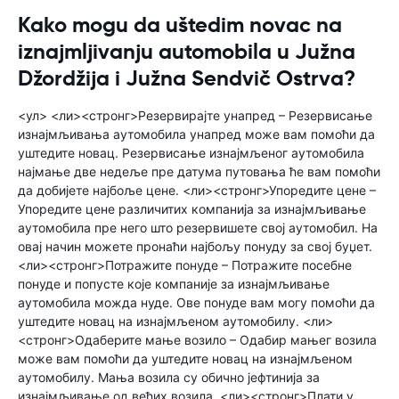
Kako mogu da uštedim novac na
iznajmljivanju automobila u Južna
Džordžija i Južna Sendvič Ostrva?
<ул> <ли><стронг>Резервирајте унапред – Резервисање
изнајмљивања аутомобила унапред може вам помоћи да
уштедите новац. Резервисање изнајмљеног аутомобила
најмање две недеље пре датума путовања ће вам помоћи
да добијете најбоље цене. <ли><стронг>Упоредите цене –
Упоредите цене различитих компанија за изнајмљивање
аутомобила пре него што резервишете свој аутомобил. На
овај начин можете пронаћи најбољу понуду за свој буџет.
<ли><стронг>Потражите понуде – Потражите посебне
понуде и попусте које компаније за изнајмљивање
аутомобила можда нуде. Ове понуде вам могу помоћи да
уштедите новац на изнајмљеном аутомобилу. <ли>
<стронг>Одаберите мање возило – Одабир мањег возила
може вам помоћи да уштедите новац на изнајмљеном
аутомобилу. Мања возила су обично јефтинија за
изнајмљивање од већих возила. <ли><стронг>Плати у