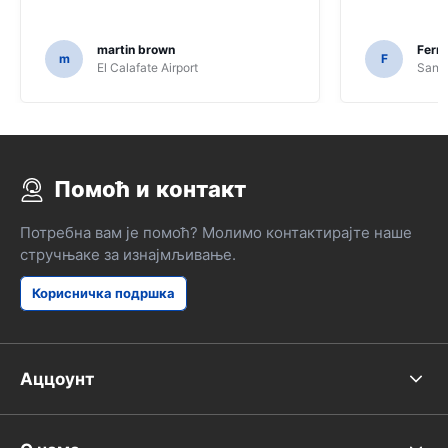
martin brown
Fern
m
F
El Calafate Airport
Santi
Помоћ и контакт
Потребна вам је помоћ? Молимо контактирајте наше
стручњаке за изнајмљивање.
Корисничка подршка
Аццоунт