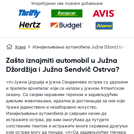
Упоређујемо све познате добављаче
Хоме
Изнајмљивање аутомобила Južna Džordžija I Juž
Zašto iznajmiti automobil u Južna
Džordžija i Južna Sendvič Ostrva?
<п>Јужна Џорџија и јужна Сендвичева острва су удаљени
и прелепи архипелаг који се налази у јужном Атлантском
океану. Са својим неравним тереном и задивљујућим
дивљим животињама, идеална је дестинација за оне који
траже јединствено и незаборавно искуство.
Изнајмљивање аутомобила је савршен начин да
истражите острва, јер вам омогућава да путујете
сопственим темпом и истражите многе скривене драгуље
које острва могу да понуде. <п>Од задивљујућих глечера