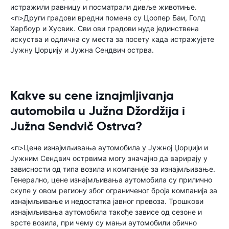
истражили равницу и посматрали дивље животиње.
<п>Други градови вредни помена су Цоопер Баи, Голд
Харбоур и Хусвик. Сви ови градови нуде јединствена
искуства и одлична су места за посету када истражујете
Јужну Џорџију и Јужна Сендвич острва.
Kakve su cene iznajmljivanja
automobila u Južna Džordžija i
Južna Sendvič Ostrva?
<п>Цене изнајмљивања аутомобила у Јужној Џорџији и
Јужним Сендвич острвима могу значајно да варирају у
зависности од типа возила и компаније за изнајмљивање.
Генерално, цене изнајмљивања аутомобила су прилично
скупе у овом региону због ограниченог броја компанија за
изнајмљивање и недостатка јавног превоза. Трошкови
изнајмљивања аутомобила такође зависе од сезоне и
врсте возила, при чему су мањи аутомобили обично