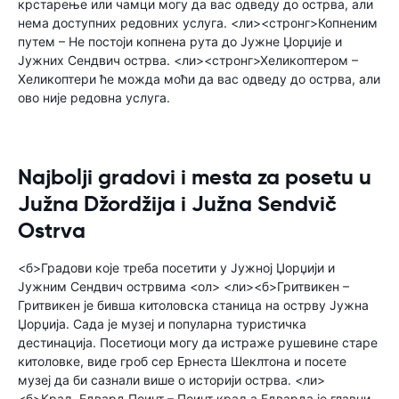
крстарење или чамци могу да вас одведу до острва, али
нема доступних редовних услуга. <ли><стронг>Копненим
путем – Не постоји копнена рута до Јужне Џорџије и
Јужних Сендвич острва. <ли><стронг>Хеликоптером –
Хеликоптери ће можда моћи да вас одведу до острва, али
ово није редовна услуга.
Najbolji gradovi i mesta za posetu u
Južna Džordžija i Južna Sendvič
Ostrva
<б>Градови које треба посетити у Јужној Џорџији и
Јужним Сендвич острвима <ол> <ли><б>Гритвикен –
Гритвикен је бивша китоловска станица на острву Јужна
Џорџија. Сада је музеј и популарна туристичка
дестинација. Посетиоци могу да истраже рушевине старе
китоловке, виде гроб сер Ернеста Шеклтона и посете
музеј да би сазнали више о историји острва. <ли>
<б>Краљ Едвард Поинт – Поинт краља Едварда је главни