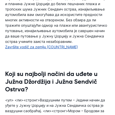
и планина Јужне Џорџије до белих пешчаних плажа и
тропских шума Јужних Сендвич острва, изнајмљивање
аутомобила вам омогућава да искористите предности
многих активности на отвореном. Без обзира да ли
тражите опуштајући одмор на плажи или авантуристичко
путовање, изнајмљивање аутомобила је савршен начин
да ваше путовање у Јужну Џорџију и Јужна Сендвичка
острва учините заиста незаборавним.
Završite vodič za zemlju {COUNTRI_NAME}
Koji su najbolji načini da uđete u
Južna Džordžija i Južna Sendvič
Ostrva?
<ул> <ли><стронг>Ваздушним путем – Једини начин да
уђете у Јужну Џорџију и на Јужна Сендвичка острва је
ваздушни саобраћај. <ли><стронг>Мором – Бродови за