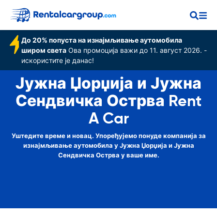
Острва
До 20% попуста на изнајмљивање аутомобила
широм света
Ова промоција важи до 11. август 2026. -
искористите је данас!
Јужна Џорџија и Јужна
Сендвичка Острва Rent
A Car
Уштедите време и новац. Упоређујемо понуде компанија за
изнајмљивање аутомобила у Јужна Џорџија и Јужна
Сендвичка Острва у ваше име.