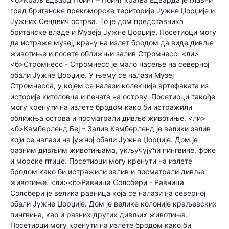
град британске прекоморске територије Јужне Џорџије и
Јужних Сендвич острва. То је дом представника
британске владе и Музеја Јужне Џорџије. Посетиоци могу
да истраже музеј, крену на излет бродом да виде дивље
животиње и посете оближњи залив Стромнесс. <ли>
<б>Стромнесс - Стромнесс је мало насеље на северној
обали Јужне Џорџије. У њему се налази Музеј
Стромнесса, у којем се налази колекција артефаката из
историје китоловца и печата на острву. Посетиоци такође
могу кренути на излете бродом како би истражили
оближња острва и посматрали дивље животиње. <ли>
<б>Камберленд Беј – Залив Камберленд је велики залив
који се налази на јужној обали Јужне Џорџије. Дом је
разним дивљим животињама, укључујући пингвине, фоке
и морске птице. Посетиоци могу кренути на излете
бродом како би истражили залив и посматрали дивље
животиње. <ли><б>Равница Солсбери - Равница
Солсбери је велика равница која се налази на северној
обали Јужне Џорџије. Дом је велике колоније краљевских
пингвина, као и разних других дивљих животиња.
Посетиоци могу кренути на излете бродом како би