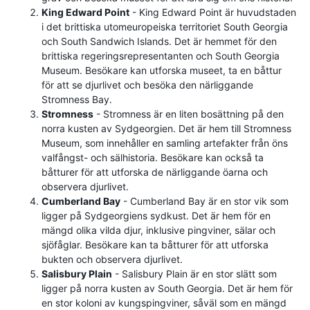
King Edward Point
- King Edward Point är huvudstaden
i det brittiska utomeuropeiska territoriet South Georgia
och South Sandwich Islands. Det är hemmet för den
brittiska regeringsrepresentanten och South Georgia
Museum. Besökare kan utforska museet, ta en båttur
för att se djurlivet och besöka den närliggande
Stromness Bay.
Stromness
- Stromness är en liten bosättning på den
norra kusten av Sydgeorgien. Det är hem till Stromness
Museum, som innehåller en samling artefakter från öns
valfångst- och sälhistoria. Besökare kan också ta
båtturer för att utforska de närliggande öarna och
observera djurlivet.
Cumberland Bay
- Cumberland Bay är en stor vik som
ligger på Sydgeorgiens sydkust. Det är hem för en
mängd olika vilda djur, inklusive pingviner, sälar och
sjöfåglar. Besökare kan ta båtturer för att utforska
bukten och observera djurlivet.
Salisbury Plain
- Salisbury Plain är en stor slätt som
ligger på norra kusten av South Georgia. Det är hem för
en stor koloni av kungspingviner, såväl som en mängd