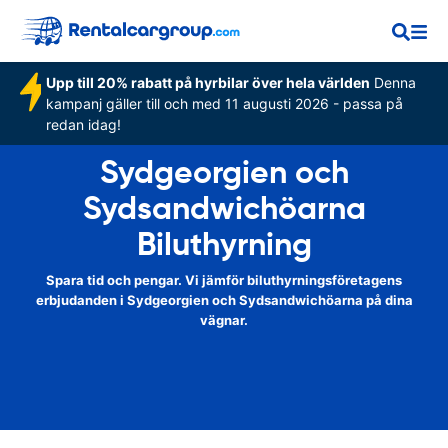
Upp till 20% rabatt på hyrbilar över hela världen
Denna
kampanj gäller till och med 11 augusti 2026 - passa på
redan idag!
Sydgeorgien och
Sydsandwichöarna
Biluthyrning
Spara tid och pengar. Vi jämför biluthyrningsföretagens
erbjudanden i Sydgeorgien och Sydsandwichöarna på dina
vägnar.