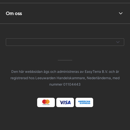
Om oss
Den här webbsidan ägs och administreras av EasyTerra B.V. och är
registrerad hos Leeuwarden Handelskammare, Nederländerna, med
nummer 01104443