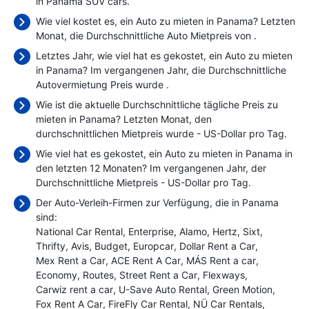
in Panama SUV cars.
Wie viel kostet es, ein Auto zu mieten in Panama? Letzten
Monat, die Durchschnittliche Auto Mietpreis von
.
Letztes Jahr, wie viel hat es gekostet, ein Auto zu mieten
in Panama? Im vergangenen Jahr, die Durchschnittliche
Autovermietung Preis wurde
.
Wie ist die aktuelle Durchschnittliche tägliche Preis zu
mieten in Panama? Letzten Monat, den
durchschnittlichen Mietpreis wurde
- US-Dollar pro Tag.
Wie viel hat es gekostet, ein Auto zu mieten in Panama in
den letzten 12 Monaten? Im vergangenen Jahr, der
Durchschnittliche Mietpreis
- US-Dollar pro Tag.
Der Auto-Verleih-Firmen zur Verfügung, die in Panama
sind:
National Car Rental
Enterprise
Alamo
Hertz
Sixt
Thrifty
Avis
Budget
Europcar
Dollar Rent a Car
Mex Rent a Car
ACE Rent A Car
MÁS Rent a car
Economy
Routes
Street Rent a Car
Flexways
Carwiz rent a car
U-Save Auto Rental
Green Motion
Fox Rent A Car
FireFly Car Rental
NÜ Car Rentals