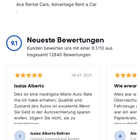
Ace Rental Cars
Advantage Rent a Car
.
Neueste Bewertungen
9.1
Kunden bewerten uns mit einer 9.1/10 aus
insgesamt 12840 Bewertungen
18-01-2021
Isaias Alberto
Wie erwart
Dies ist eine niedrigste Miete Auto Rate
Alles war wi
tha ich habe erhalten; Qualität und
Überraschun
Zustand des Autos ist excelente.Wenn
Fahrzeugs a
Sie Geld in der Autovermietung sparen
war ein weni
wollen, zögern Sie nicht, sie zu
Papierkram, 
kontaktieren
abzuschließe
behandelt.
Isaias Alberto Beltran
Alex
I
A
Orlando International Airport
Cancu