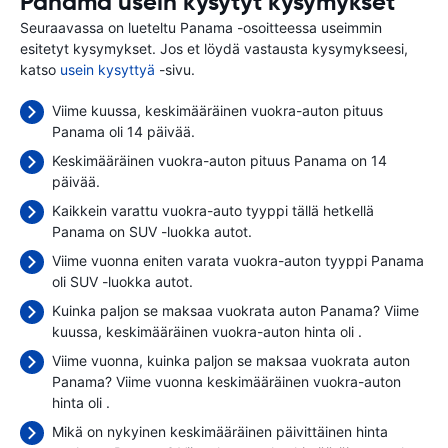
Panama usein kysytyt kysymykset
Seuraavassa on lueteltu Panama -osoitteessa useimmin
esitetyt kysymykset. Jos et löydä vastausta kysymykseesi,
katso
usein kysyttyä
-sivu.
Viime kuussa, keskimääräinen vuokra-auton pituus
Panama oli 14 päivää.
Keskimääräinen vuokra-auton pituus Panama on 14
päivää.
Kaikkein varattu vuokra-auto tyyppi tällä hetkellä
Panama on SUV -luokka autot.
Viime vuonna eniten varata vuokra-auton tyyppi Panama
oli SUV -luokka autot.
Kuinka paljon se maksaa vuokrata auton Panama? Viime
kuussa, keskimääräinen vuokra-auton hinta oli
.
Viime vuonna, kuinka paljon se maksaa vuokrata auton
Panama? Viime vuonna keskimääräinen vuokra-auton
hinta oli
.
Mikä on nykyinen keskimääräinen päivittäinen hinta