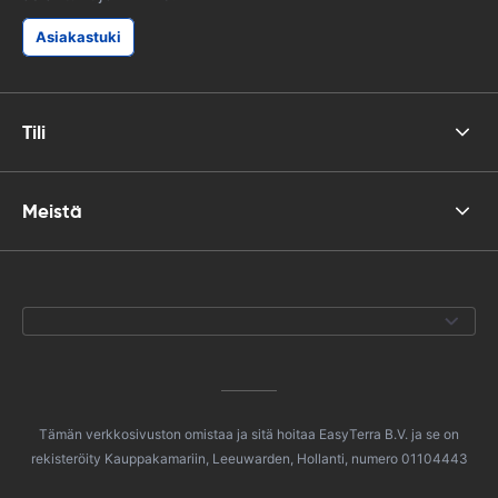
Asiakastuki
Tili
Meistä
Tämän verkkosivuston omistaa ja sitä hoitaa EasyTerra B.V. ja se on
rekisteröity Kauppakamariin, Leeuwarden, Hollanti, numero 01104443