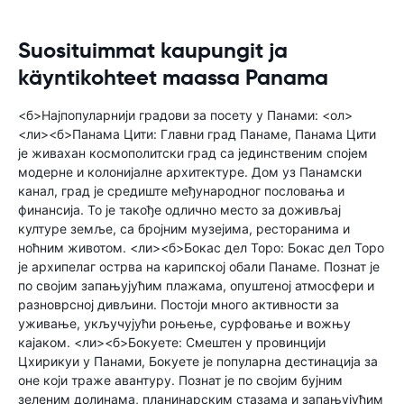
Suosituimmat kaupungit ja
käyntikohteet maassa Panama
<б>Најпопуларнији градови за посету у Панами: <ол>
<ли><б>Панама Цити: Главни град Панаме, Панама Цити
је живахан космополитски град са јединственим спојем
модерне и колонијалне архитектуре. Дом уз Панамски
канал, град је средиште међународног пословања и
финансија. То је такође одлично место за доживљај
културе земље, са бројним музејима, ресторанима и
ноћним животом. <ли><б>Бокас дел Торо: Бокас дел Торо
је архипелаг острва на карипској обали Панаме. Познат је
по својим запањујућим плажама, опуштеној атмосфери и
разноврсној дивљини. Постоји много активности за
уживање, укључујући роњење, сурфовање и вожњу
кајаком. <ли><б>Бокуете: Смештен у провинцији
Цхирикуи у Панами, Бокуете је популарна дестинација за
оне који траже авантуру. Познат је по својим бујним
зеленим долинама, планинарским стазама и запањујућим