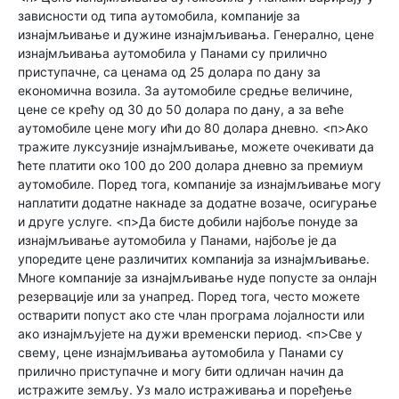
зависности од типа аутомобила, компаније за
изнајмљивање и дужине изнајмљивања. Генерално, цене
изнајмљивања аутомобила у Панами су прилично
приступачне, са ценама од 25 долара по дану за
економична возила. За аутомобиле средње величине,
цене се крећу од 30 до 50 долара по дану, а за веће
аутомобиле цене могу ићи до 80 долара дневно. <п>Ако
тражите луксузније изнајмљивање, можете очекивати да
ћете платити око 100 до 200 долара дневно за премиум
аутомобиле. Поред тога, компаније за изнајмљивање могу
наплатити додатне накнаде за додатне возаче, осигурање
и друге услуге. <п>Да бисте добили најбоље понуде за
изнајмљивање аутомобила у Панами, најбоље је да
упоредите цене различитих компанија за изнајмљивање.
Многе компаније за изнајмљивање нуде попусте за онлајн
резервације или за унапред. Поред тога, често можете
остварити попуст ако сте члан програма лојалности или
ако изнајмљујете на дужи временски период. <п>Све у
свему, цене изнајмљивања аутомобила у Панами су
прилично приступачне и могу бити одличан начин да
истражите земљу. Уз мало истраживања и поређење