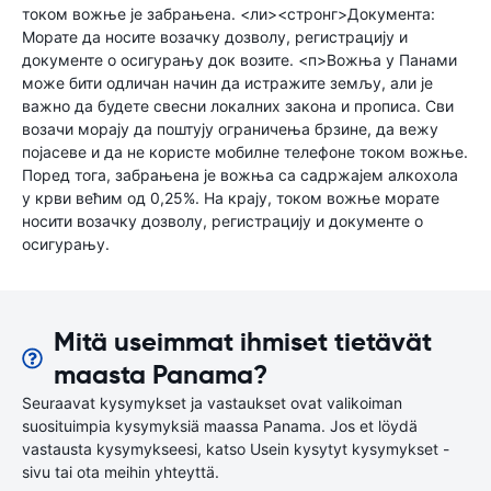
током вожње је забрањена. <ли><стронг>Документа:
Морате да носите возачку дозволу, регистрацију и
документе о осигурању док возите. <п>Вожња у Панами
може бити одличан начин да истражите земљу, али је
важно да будете свесни локалних закона и прописа. Сви
возачи морају да поштују ограничења брзине, да вежу
појасеве и да не користе мобилне телефоне током вожње.
Поред тога, забрањена је вожња са садржајем алкохола
у крви већим од 0,25%. На крају, током вожње морате
носити возачку дозволу, регистрацију и документе о
осигурању.
Mitä useimmat ihmiset tietävät
maasta Panama?
Seuraavat kysymykset ja vastaukset ovat valikoiman
suosituimpia kysymyksiä maassa Panama. Jos et löydä
vastausta kysymykseesi, katso Usein kysytyt kysymykset -
sivu tai ota meihin yhteyttä.