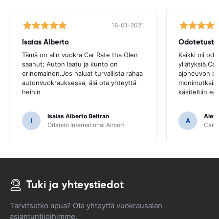
18-01-2021
Isaias Alberto
Odotetusti
Tämä on alin vuokra Car Rate tha Olen
Kaikki oli odo
saanut; Auton laatu ja kunto on
yllätyksiä.Ca
erinomainen.Jos haluat turvallista rahaa
ajoneuvon pa
autonvuokrauksessa, älä ota yhteyttä
monimutkaista
heihin
käsiteltiin ep
Isaias Alberto Beltran
Alex
I
A
Orlando International Airport
Cancu
Tuki ja yhteystiedot
Tarvitsetko apua? Ota yhteyttä vuokrausalan
asiantuntijoihimme.