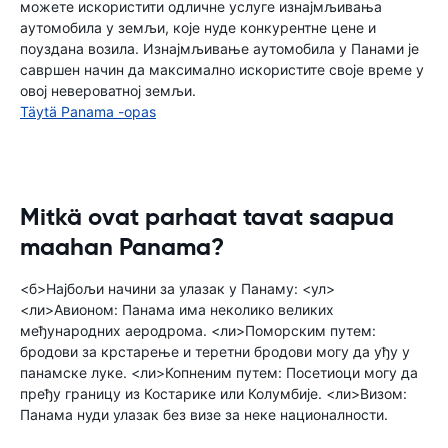
можете искористити одличне услуге изнајмљивања
аутомобила у земљи, које нуде конкурентне цене и
поуздана возила. Изнајмљивање аутомобила у Панами је
савршен начин да максимално искористите своје време у
овој невероватној земљи.
Täytä Panama -opas
Mitkä ovat parhaat tavat saapua
maahan Panama?
<б>Најбољи начини за улазак у Панаму: <ул>
<ли>Авионом: Панама има неколико великих
међународних аеродрома. <ли>Поморским путем:
бродови за крстарење и теретни бродови могу да уђу у
панамске луке. <ли>Копненим путем: Посетиоци могу да
пређу границу из Костарике или Колумбије. <ли>Визом:
Панама нуди улазак без визе за неке националности.