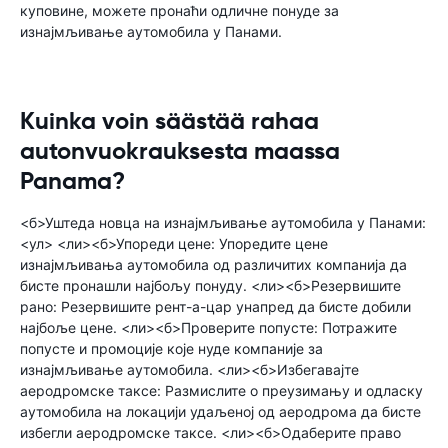
куповине, можете пронаћи одличне понуде за
изнајмљивање аутомобила у Панами.
Kuinka voin säästää rahaa
autonvuokrauksesta maassa
Panama?
<б>Уштеда новца на изнајмљивање аутомобила у Панами:
<ул> <ли><б>Упореди цене: Упоредите цене
изнајмљивања аутомобила од различитих компанија да
бисте пронашли најбољу понуду. <ли><б>Резервишите
рано: Резервишите рент-а-цар унапред да бисте добили
најбоље цене. <ли><б>Проверите попусте: Потражите
попусте и промоције које нуде компаније за
изнајмљивање аутомобила. <ли><б>Избегавајте
аеродромске таксе: Размислите о преузимању и одласку
аутомобила на локацији удаљеној од аеродрома да бисте
избегли аеродромске таксе. <ли><б>Одаберите право