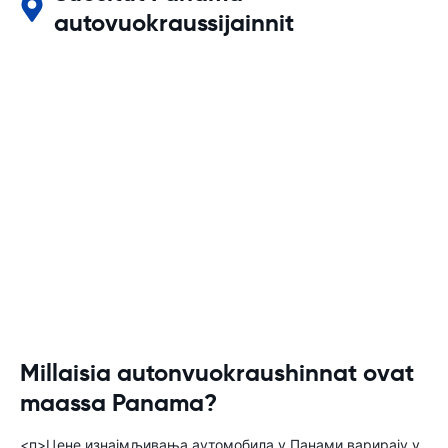
autovuokraussijainnit
Millaisia autonvuokraushinnat ovat
maassa Panama?
<п>Цене изнајмљивања аутомобила у Панами варирају у