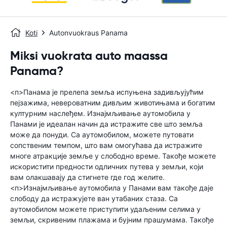
Koti
Autonvuokraus Panama
Miksi vuokrata auto maassa
Panama?
<п>Панама је прелепа земља испуњена задивљујућим
пејзажима, невероватним дивљим животињама и богатим
културним наслеђем. Изнајмљивање аутомобила у
Панами је идеалан начин да истражите све што земља
може да понуди. Са аутомобилом, можете путовати
сопственим темпом, што вам омогућава да истражите
многе атракције земље у слободно време. Такође можете
искористити предности одличних путева у земљи, који
вам олакшавају да стигнете где год желите.
<п>Изнајмљивање аутомобила у Панами вам такође даје
слободу да истражујете ван утабаних стаза. Са
аутомобилом можете приступити удаљеним селима у
земљи, скривеним плажама и бујним прашумама. Такође