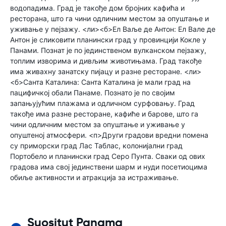
водопадима. Град је такође дом бројних кафића и
ресторана, што га чини одличним местом за опуштање и
уживање у пејзажу. <ли><б>Ел Ваље де Антон: Ел Вале де
Антон је сликовити планински град у провинцији Кокле у
Панами. Познат је по јединственом вулканском пејзажу,
топлим изворима и дивљим животињама. Град такође
има живахну занатску пијацу и разне ресторане. <ли>
<б>Санта Каталина: Санта Каталина је мали град на
пацифичкој обали Панаме. Познато је по својим
запањујућим плажама и одличном сурфовању. Град
такође има разне ресторане, кафиће и барове, што га
чини одличним местом за опуштање и уживање у
опуштеној атмосфери. <п>Други градови вредни помена
су приморски град Лас Таблас, колонијални град
Портобело и планински град Серо Пунта. Сваки од ових
градова има свој јединствени шарм и нуди посетиоцима
обиље активности и атракција за истраживање.
Suositut Panama