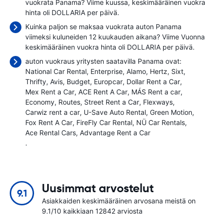
vuokrata Panama? Viime kuussa, keskimääräinen vuokra
hinta oli
DOLLARIA per päivä.
Kuinka paljon se maksaa vuokrata auton Panama
viimeksi kuluneiden 12 kuukauden aikana? Viime Vuonna
keskimääräinen vuokra hinta oli
DOLLARIA per päivä.
auton vuokraus yritysten saatavilla Panama ovat:
National Car Rental
Enterprise
Alamo
Hertz
Sixt
Thrifty
Avis
Budget
Europcar
Dollar Rent a Car
Mex Rent a Car
ACE Rent A Car
MÁS Rent a car
Economy
Routes
Street Rent a Car
Flexways
Carwiz rent a car
U-Save Auto Rental
Green Motion
Fox Rent A Car
FireFly Car Rental
NÜ Car Rentals
Ace Rental Cars
Advantage Rent a Car
.
Uusimmat arvostelut
9.1
Asiakkaiden keskimääräinen arvosana meistä on
9.1/10 kaikkiaan 12842 arviosta