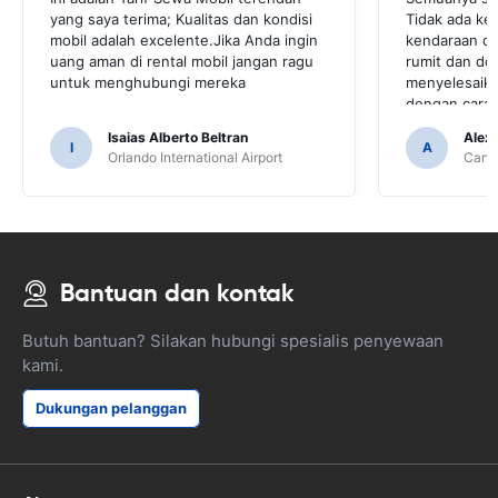
yang saya terima; Kualitas dan kondisi
Tidak ada ke
mobil adalah excelente.Jika Anda ingin
kendaraan di
uang aman di rental mobil jangan ragu
rumit dan d
untuk menghubungi mereka
menyelesaika
dengan cara y
Isaias Alberto Beltran
Alex
I
A
Orlando International Airport
Cancu
Bantuan dan kontak
Butuh bantuan? Silakan hubungi spesialis penyewaan
kami.
Dukungan pelanggan