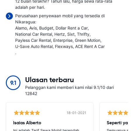
12 bulan terakhir? Tahun lalu, harga sewa rata-rata
adalah
per hari.
Perusahaan penyewaan mobil yang tersedia di
Nikaragua:
Alamo
Avis
Budget
Dollar Rent a Car
National Car Rental
Hertz
Sixt
Thrifty
Payless Car Rental
Enterprise
Green Motion
U-Save Auto Rental
Flexways
ACE Rent A Car
.
Ulasan terbaru
9.1
Pelanggan kami memberi kami nilai 9.1/10 dari
12842
18-01-2021
Isaias Alberto
Seperti yan
Ini adalah Tarif Sewa Mobil terendah
Semuanya sep