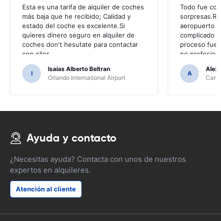
Esta es una tarifa de alquiler de coches
Todo fue com
más baja que he recibido; Calidad y
sorpresas.Reg
estado del coche es excelente.Si
aeropuerto d
quieres dinero seguro en alquiler de
complicado y 
coches don't hesutate para contactar
proceso fue
con ellos
no profesiona
Isaias Alberto Beltran
Alex
I
A
Orlando International Airport
Cancu
Ayuda y contacto
¿Necesitas ayuda? Contacta con unos de nuestros
expertos en alquileres.
Atención al cliente