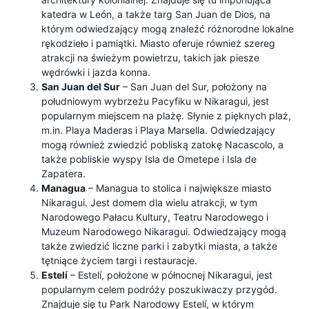
katedra w León, a także targ San Juan de Dios, na
którym odwiedzający mogą znaleźć różnorodne lokalne
rękodzieło i pamiątki. Miasto oferuje również szereg
atrakcji na świeżym powietrzu, takich jak piesze
wędrówki i jazda konna.
San Juan del Sur
– San Juan del Sur, położony na
południowym wybrzeżu Pacyfiku w Nikaragui, jest
popularnym miejscem na plażę. Słynie z pięknych plaż,
m.in. Playa Maderas i Playa Marsella. Odwiedzający
mogą również zwiedzić pobliską zatokę Nacascolo, a
także pobliskie wyspy Isla de Ometepe i Isla de
Zapatera.
Managua
– Managua to stolica i największe miasto
Nikaragui. Jest domem dla wielu atrakcji, w tym
Narodowego Pałacu Kultury, Teatru Narodowego i
Muzeum Narodowego Nikaragui. Odwiedzający mogą
także zwiedzić liczne parki i zabytki miasta, a także
tętniące życiem targi i restauracje.
Estelí
– Estelí, położone w północnej Nikaragui, jest
popularnym celem podróży poszukiwaczy przygód.
Znajduje się tu Park Narodowy Estelí, w ​​którym