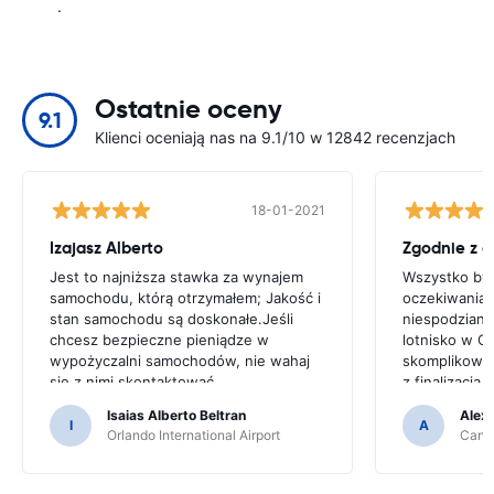
.
Ostatnie oceny
9.1
Klienci oceniają nas na 9.1/10 w 12842 recenzjach
18-01-2021
Izajasz Alberto
Zgodnie z 
Jest to najniższa stawka za wynajem
Wszystko był
samochodu, którą otrzymałem; Jakość i
oczekiwaniam
stan samochodu są doskonałe.Jeśli
niespodziane
chcesz bezpieczne pieniądze w
lotnisko w C
wypożyczalni samochodów, nie wahaj
skomplikowa
się z nimi skontaktować
z finalizacj
w nieprofesj
Isaias Alberto Beltran
Alex
I
A
Orlando International Airport
Cancu