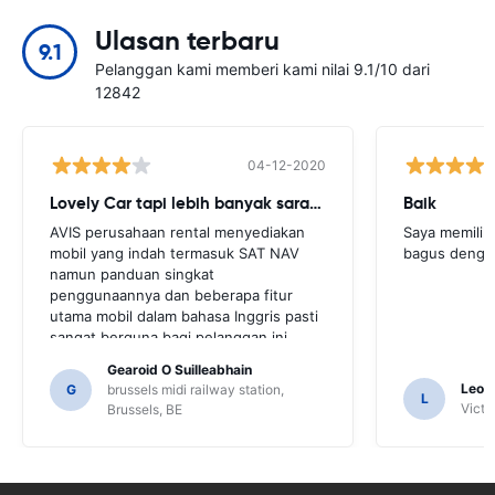
Ulasan terbaru
9.1
Pelanggan kami memberi kami nilai 9.1/10 dari
12842
04-12-2020
Lovely Car tapi lebih banyak saran yang dibutuhkan
Baik
AVIS perusahaan rental menyediakan
Saya memilik
mobil yang indah termasuk SAT NAV
bagus denga
namun panduan singkat
penggunaannya dan beberapa fitur
utama mobil dalam bahasa Inggris pasti
sangat berguna bagi pelanggan ini.
Kami harus meminta sejumlah
Gearoid O Suilleabhain
penduduk setempat untuk
Leon
G
brussels midi railway station,
L
mendapatkan panduan dan hanya untuk
Victor
Brussels, BE
itu kami mungkin tidak mengetahui
fungsi SAT NAV.