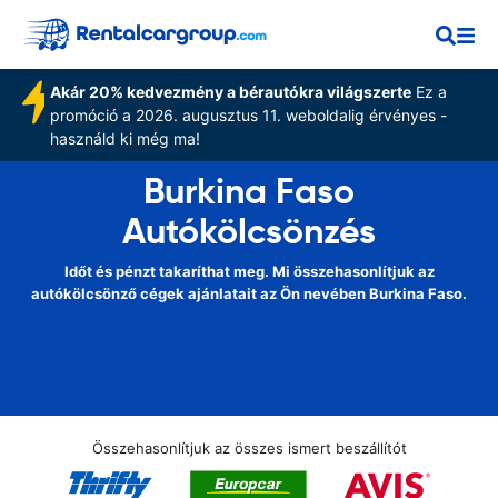
Akár 20% kedvezmény a bérautókra világszerte
Ez a
promóció a 2026. augusztus 11. weboldalig érvényes -
használd ki még ma!
Burkina Faso
Autókölcsönzés
Időt és pénzt takaríthat meg. Mi összehasonlítjuk az
autókölcsönző cégek ajánlatait az Ön nevében Burkina Faso.
Összehasonlítjuk az összes ismert beszállítót