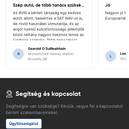
Szép autó, de több tanács szükséges
Jó
Az AVIS a bérleti társaság egy kedves
Nagyon jó ta
autót adott, beleértve a SAT NAV-ot is,
Europcarral
de rövid használati útmutatója, és az
angol nyelvű kulcsfontosságú jellemzők
közül néhány nagyon hasznos lenne az
ügyfelek számára. Több helyi lakost
kellett kérni iránymutatásért, és csak
Gearoid O Suilleabhain
erre a következtetésre jutottunk a SAT
Leon
G
brussels midi railway station,
L
NAV funkcióinak.
Victor
Brussels, BE
Segítség és kapcsolat
Segítségre van szüksége? Kérjük, vegye fel a kapcsolatot
bérleti szakembereinkkel.
Ügyfélszolgálat