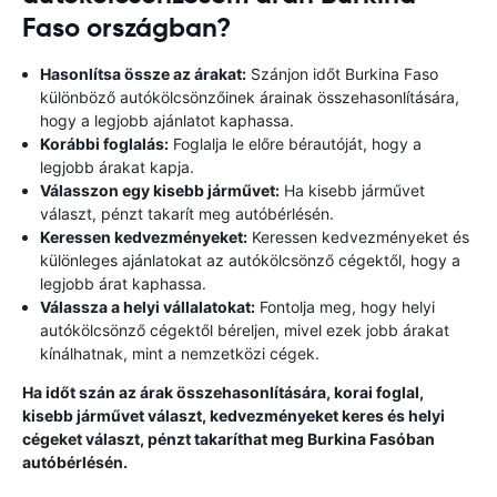
Faso országban?
Hasonlítsa össze az árakat:
Szánjon időt Burkina Faso
különböző autókölcsönzőinek árainak összehasonlítására,
hogy a legjobb ajánlatot kaphassa.
Korábbi foglalás:
Foglalja le előre bérautóját, hogy a
legjobb árakat kapja.
Válasszon egy kisebb járművet:
Ha kisebb járművet
választ, pénzt takarít meg autóbérlésén.
Keressen kedvezményeket:
Keressen kedvezményeket és
különleges ajánlatokat az autókölcsönző cégektől, hogy a
legjobb árat kaphassa.
Válassza a helyi vállalatokat:
Fontolja meg, hogy helyi
autókölcsönző cégektől béreljen, mivel ezek jobb árakat
kínálhatnak, mint a nemzetközi cégek.
Ha időt szán az árak összehasonlítására, korai foglal,
kisebb járművet választ, kedvezményeket keres és helyi
cégeket választ, pénzt takaríthat meg Burkina Fasóban
autóbérlésén.