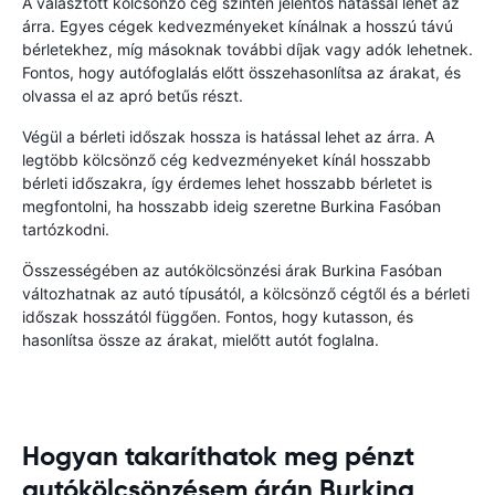
A választott kölcsönző cég szintén jelentős hatással lehet az
árra. Egyes cégek kedvezményeket kínálnak a hosszú távú
bérletekhez, míg másoknak további díjak vagy adók lehetnek.
Fontos, hogy autófoglalás előtt összehasonlítsa az árakat, és
olvassa el az apró betűs részt.
Végül a bérleti időszak hossza is hatással lehet az árra. A
legtöbb kölcsönző cég kedvezményeket kínál hosszabb
bérleti időszakra, így érdemes lehet hosszabb bérletet is
megfontolni, ha hosszabb ideig szeretne Burkina Fasóban
tartózkodni.
Összességében az autókölcsönzési árak Burkina Fasóban
változhatnak az autó típusától, a kölcsönző cégtől és a bérleti
időszak hosszától függően. Fontos, hogy kutasson, és
hasonlítsa össze az árakat, mielőtt autót foglalna.
Hogyan takaríthatok meg pénzt
autókölcsönzésem árán Burkina