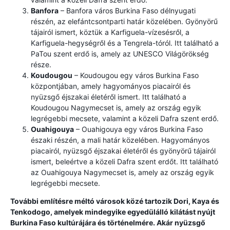
Banfora
– Banfora város Burkina Faso délnyugati
részén, az elefántcsontparti határ közelében. Gyönyörű
tájairól ismert, köztük a Karfiguela-vízesésről, a
Karfiguela-hegységről és a Tengrela-tóról. Itt található a
PaTou szent erdő is, amely az UNESCO Világörökség
része.
Koudougou
– Koudougou egy város Burkina Faso
központjában, amely hagyományos piacairól és
nyüzsgő éjszakai életéről ismert. Itt található a
Koudougou Nagymecset is, amely az ország egyik
legrégebbi mecsete, valamint a közeli Dafra szent erdő.
Ouahigouya
– Ouahigouya egy város Burkina Faso
északi részén, a mali határ közelében. Hagyományos
piacairól, nyüzsgő éjszakai életéről és gyönyörű tájairól
ismert, beleértve a közeli Dafra szent erdőt. Itt található
az Ouahigouya Nagymecset is, amely az ország egyik
legrégebbi mecsete.
További említésre méltó városok közé tartozik Dori, Kaya és
Tenkodogo, amelyek mindegyike egyedülálló kilátást nyújt
Burkina Faso kultúrájára és történelmére. Akár nyüzsgő