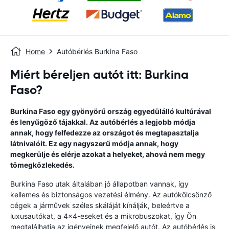
Home
Autóbérlés Burkina Faso
Miért béreljen autót itt: Burkina
Faso?
Burkina Faso egy gyönyörű ország egyedülálló kultúrával
és lenyűgöző tájakkal. Az autóbérlés a legjobb módja
annak, hogy felfedezze az országot és megtapasztalja
látnivalóit. Ez egy nagyszerű módja annak, hogy
megkerülje és elérje azokat a helyeket, ahová nem megy
tömegközlekedés.
Burkina Faso utak általában jó állapotban vannak, így
kellemes és biztonságos vezetési élmény. Az autókölcsönző
cégek a járművek széles skáláját kínálják, beleértve a
luxusautókat, a 4x4-eseket és a mikrobuszokat, így Ön
megtalálhatja az igényeinek megfelelő autót. Az autóbérlés is