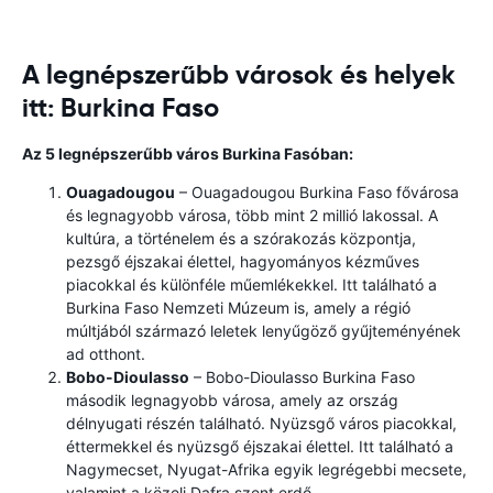
A legnépszerűbb városok és helyek
itt: Burkina Faso
Az 5 legnépszerűbb város Burkina Fasóban:
Ouagadougou
– Ouagadougou Burkina Faso fővárosa
és legnagyobb városa, több mint 2 millió lakossal. A
kultúra, a történelem és a szórakozás központja,
pezsgő éjszakai élettel, hagyományos kézműves
piacokkal és különféle műemlékekkel. Itt található a
Burkina Faso Nemzeti Múzeum is, amely a régió
múltjából származó leletek lenyűgöző gyűjteményének
ad otthont.
Bobo-Dioulasso
– Bobo-Dioulasso Burkina Faso
második legnagyobb városa, amely az ország
délnyugati részén található. Nyüzsgő város piacokkal,
éttermekkel és nyüzsgő éjszakai élettel. Itt található a
Nagymecset, Nyugat-Afrika egyik legrégebbi mecsete,
valamint a közeli Dafra szent erdő.