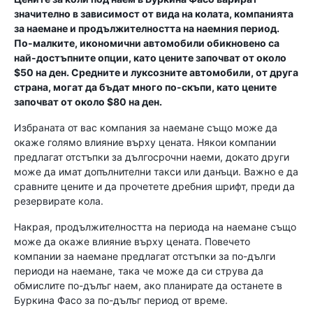
значително в зависимост от вида на колата, компанията
за наемане и продължителността на наемния период.
По-малките, икономични автомобили обикновено са
най-достъпните опции, като цените започват от около
$50 на ден. Средните и луксозните автомобили, от друга
страна, могат да бъдат много по-скъпи, като цените
започват от около $80 на ден.
Избраната от вас компания за наемане също може да
окаже голямо влияние върху цената. Някои компании
предлагат отстъпки за дългосрочни наеми, докато други
може да имат допълнителни такси или данъци. Важно е да
сравните цените и да прочетете дребния шрифт, преди да
резервирате кола.
Накрая, продължителността на периода на наемане също
може да окаже влияние върху цената. Повечето
компании за наемане предлагат отстъпки за по-дълги
периоди на наемане, така че може да си струва да
обмислите по-дълъг наем, ако планирате да останете в
Буркина Фасо за по-дълъг период от време.