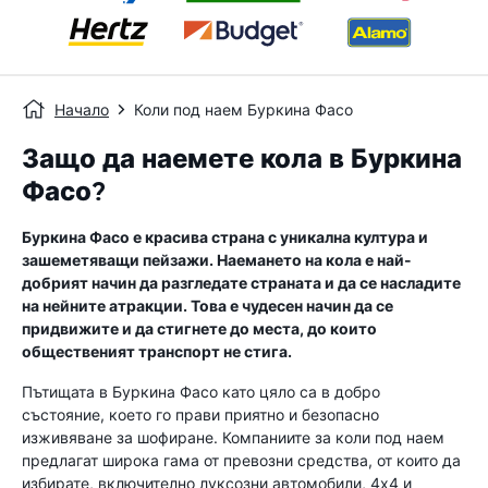
Начало
Коли под наем Буркина Фасо
Защо да наемете кола в Буркина
Фасо?
Буркина Фасо е красива страна с уникална култура и
зашеметяващи пейзажи. Наемането на кола е най-
добрият начин да разгледате страната и да се насладите
на нейните атракции. Това е чудесен начин да се
придвижите и да стигнете до места, до които
общественият транспорт не стига.
Пътищата в Буркина Фасо като цяло са в добро
състояние, което го прави приятно и безопасно
изживяване за шофиране. Компаниите за коли под наем
предлагат широка гама от превозни средства, от които да
избирате, включително луксозни автомобили, 4x4 и