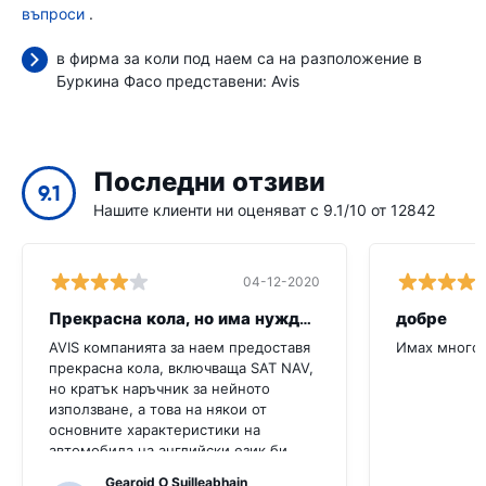
въпроси
.
в фирма за коли под наем са на разположение в
Буркина Фасо представени:
Avis
Последни отзиви
9.1
Нашите клиенти ни оценяват с 9.1/10 от 12842
04-12-2020
Прекрасна кола, но има нужда от повече
добре
AVIS компанията за наем предоставя
Имах много 
прекрасна кола, включваща SAT NAV,
но кратък наръчник за нейното
използване, а това на някои от
основните характеристики на
автомобила на английски език би
било много полезно за този клиент.
Gearoid O Suilleabhain