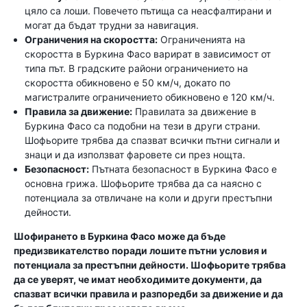
цяло са лоши. Повечето пътища са неасфалтирани и
могат да бъдат трудни за навигация.
Ограничения на скоростта:
Ограниченията на
скоростта в Буркина Фасо варират в зависимост от
типа път. В градските райони ограничението на
скоростта обикновено е 50 км/ч, докато по
магистралите ограничението обикновено е 120 км/ч.
Правила за движение:
Правилата за движение в
Буркина Фасо са подобни на тези в други страни.
Шофьорите трябва да спазват всички пътни сигнали и
знаци и да използват фаровете си през нощта.
Безопасност:
Пътната безопасност в Буркина Фасо е
основна грижа. Шофьорите трябва да са наясно с
потенциала за отвличане на коли и други престъпни
дейности.
Шофирането в Буркина Фасо може да бъде
предизвикателство поради лошите пътни условия и
потенциала за престъпни дейности. Шофьорите трябва
да се уверят, че имат необходимите документи, да
спазват всички правила и разпоредби за движение и да