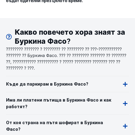
бъдат бдителни през цялото време.
Какво повечето хора знаят за
Буркина Фасо?
???????? ??????? ? ???????? ?? ???????? ?? ???-???????????
??????? ?? Буркина Фасо. ??? ?? ???????? ??????? ?? ???????
??, ??????????? ?????????? ? ????? ???????? ??????? ??? ??
???????? ? ???.
Къде да паркирам в Буркина Фасо?
Има ли платени пътища в Буркина Фасо и как
работят?
От коя страна на пътя шофират в Буркина
Фасо?