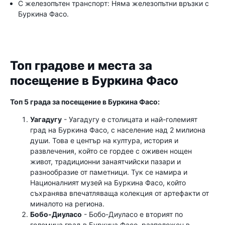
С железопътен транспорт: Няма железопътни връзки с
Буркина Фасо.
Топ градове и места за
посещение в Буркина Фасо
Топ 5 града за посещение в Буркина Фасо:
Уагадугу
- Уагадугу е столицата и най-големият
град на Буркина Фасо, с население над 2 милиона
души. Това е център на култура, история и
развлечения, който се гордее с оживен нощен
живот, традиционни занаятчийски пазари и
разнообразие от паметници. Тук се намира и
Националният музей на Буркина Фасо, който
съхранява впечатляваща колекция от артефакти от
миналото на региона.
Бобо-Диуласо
- Бобо-Диуласо е вторият по
големина град в Буркина Фасо, разположен в