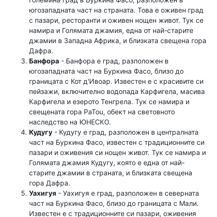
югозападната част на страната. Това е оживен град
с пазари, ресторанти и оживен нощен живот. Тук се
намира и Голямата джамия, една от най-старите
джамии в Западна Африка, и близката свещена гора
Дафра.
Банфора
- Банфора е град, разположен в
югозападната част на Буркина Фасо, близо до
границата с Кот д'Ивоар. Известен е с красивите си
пейзажи, включително водопада Карфигела, масива
Карфигела и езерото Тенгрела. Тук се намира и
свещената гора PaTou, обект на световното
наследство на ЮНЕСКО.
Кудугу
- Кудугу е град, разположен в централната
част на Буркина Фасо, известен с традиционните си
пазари и оживения си нощен живот. Тук се намира и
Голямата джамия Кудугу, която е една от най-
старите джамии в страната, и близката свещена
гора Дафра.
Уахигуя
- Уахигуя е град, разположен в северната
част на Буркина Фасо, близо до границата с Мали.
Известен е с традиционните си пазари, оживения