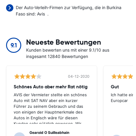
Der Auto-Verleih-Firmen zur Verfügung, die in Burkina
Faso sind:
Avis
.
Neueste Bewertungen
9.1
Kunden bewerten uns mit einer 9.1/10 aus
insgesamt 12840 Bewertungen
04-12-2020
Schönes Auto aber mehr Rat nötig
Gut
AVIS der Vermieter stellte ein schönes
Ich hatte ein
Auto mit SAT NAV aber ein kurzer
Europcar
Führer zu seinem Gebrauch und das
von einigen der Hauptmerkmale des
Autos in Englisch wäre für diesen
Kunden sehr nützlich gewesen. Wir
mussten eine Reihe von Einheimischen
Gearoid O Suilleabhain
zur Führung fragen und nur dafür