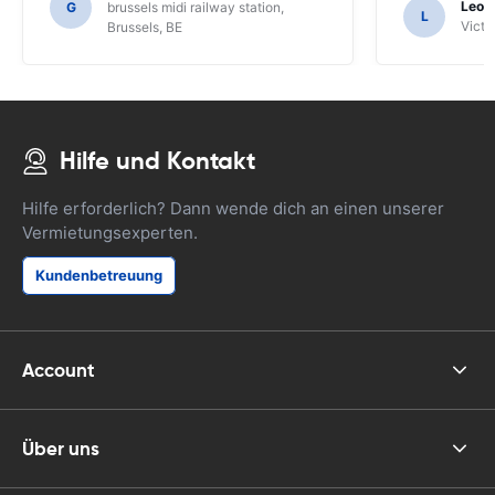
Leon
G
brussels midi railway station,
L
hätten wir die Funktionen des SAT NAV
Victor
Brussels, BE
nicht herausgefunden.
Hilfe und Kontakt
Hilfe erforderlich? Dann wende dich an einen unserer
Vermietungsexperten.
Kundenbetreuung
Account
Über uns