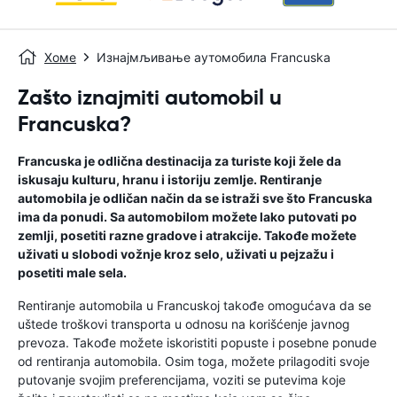
Хоме
Изнајмљивање аутомобила Francuska
Zašto iznajmiti automobil u
Francuska?
Francuska je odlična destinacija za turiste koji žele da
iskusaju kulturu, hranu i istoriju zemlje. Rentiranje
automobila je odličan način da se istraži sve što Francuska
ima da ponudi. Sa automobilom možete lako putovati po
zemlji, posetiti razne gradove i atrakcije. Takođe možete
uživati u slobodi vožnje kroz selo, uživati u pejzažu i
posetiti male sela.
Rentiranje automobila u Francuskoj takođe omogućava da se
uštede troškovi transporta u odnosu na korišćenje javnog
prevoza. Takođe možete iskoristiti popuste i posebne ponude
od rentiranja automobila. Osim toga, možete prilagoditi svoje
putovanje svojim preferencijama, voziti se putevima koje