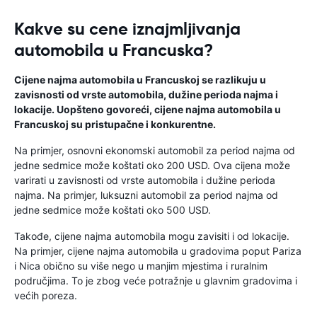
Kakve su cene iznajmljivanja
automobila u Francuska?
Cijene najma automobila u Francuskoj se razlikuju u
zavisnosti od vrste automobila, dužine perioda najma i
lokacije. Uopšteno govoreći, cijene najma automobila u
Francuskoj su pristupačne i konkurentne.
Na primjer, osnovni ekonomski automobil za period najma od
jedne sedmice može koštati oko 200 USD. Ova cijena može
varirati u zavisnosti od vrste automobila i dužine perioda
najma. Na primjer, luksuzni automobil za period najma od
jedne sedmice može koštati oko 500 USD.
Takođe, cijene najma automobila mogu zavisiti i od lokacije.
Na primjer, cijene najma automobila u gradovima poput Pariza
i Nica obično su više nego u manjim mjestima i ruralnim
područjima. To je zbog veće potražnje u glavnim gradovima i
većih poreza.