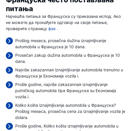
Француска често постављана
питања
Најчешћа питања за Француска су приказана испод. Ако
не можете да пронађете одговор на своје питање,
проверите страницу
фак
.
Prošlog meseca, prosečna dužina iznajmljivanje
automobila u Француска je 10 dana.
Prosečan zakup dužina automobila u Француска je 10
dana.
Najviše zakazannaя iznajmljivanje automobila trenutno u
Француска je Економија vozila i.
Prošle godine, najviše zakazannaя iznajmljivanje
putničkog automobila tipa Француска su Економија
vozila i.
Koliko košta iznajmljivanje automobila u Француска?
Prošlog meseca, prosečna cena za iznajmljivanje vozila je
dolara.
Prošle godine, Koliko košta iznajmljivanje automobila u