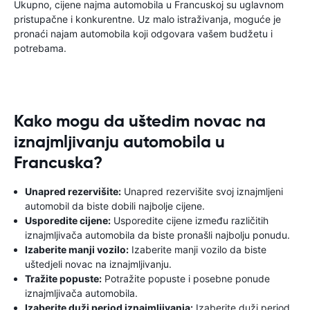
Ukupno, cijene najma automobila u Francuskoj su uglavnom
pristupačne i konkurentne. Uz malo istraživanja, moguće je
pronaći najam automobila koji odgovara vašem budžetu i
potrebama.
Kako mogu da uštedim novac na
iznajmljivanju automobila u
Francuska?
Unapred rezervišite:
Unapred rezervišite svoj iznajmljeni
automobil da biste dobili najbolje cijene.
Usporedite cijene:
Usporedite cijene između različitih
iznajmljivača automobila da biste pronašli najbolju ponudu.
Izaberite manji vozilo:
Izaberite manji vozilo da biste
uštedjeli novac na iznajmljivanju.
Tražite popuste:
Potražite popuste i posebne ponude
iznajmljivača automobila.
Izaberite duži period iznajmljivanja:
Izaberite duži period