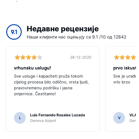
Недавне рецензије
9.1
Наши клијенти нас оцењују са 9.1 /10 од 12842
28-12-2020
vrhunsku uslugu!
prvo iskust
Sve usluge i kapaciteti pruža tokom
Sve je urađen
cijelog procesa bilo odlično, vrsta ljudi,
vrlo brzo
pravovremenu podršku i jasne
smjernice. Čestitamo!
Luis Fernando Rosales Lozada
VLAD
L
V
Geneva Airport
Genev