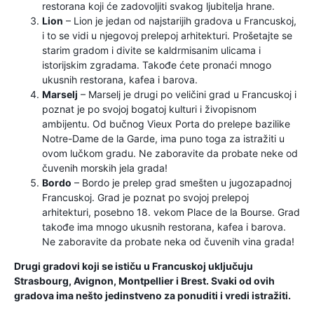
restorana koji će zadovoljiti svakog ljubitelja hrane.
Lion
– Lion je jedan od najstarijih gradova u Francuskoj,
i to se vidi u njegovoj prelepoj arhitekturi. Prošetajte se
starim gradom i divite se kaldrmisanim ulicama i
istorijskim zgradama. Takođe ćete pronaći mnogo
ukusnih restorana, kafea i barova.
Marselj
– Marselj je drugi po veličini grad u Francuskoj i
poznat je po svojoj bogatoj kulturi i živopisnom
ambijentu. Od bučnog Vieux Porta do prelepe bazilike
Notre-Dame de la Garde, ima puno toga za istražiti u
ovom lučkom gradu. Ne zaboravite da probate neke od
čuvenih morskih jela grada!
Bordo
– Bordo je prelep grad smešten u jugozapadnoj
Francuskoj. Grad je poznat po svojoj prelepoj
arhitekturi, posebno 18. vekom Place de la Bourse. Grad
takođe ima mnogo ukusnih restorana, kafea i barova.
Ne zaboravite da probate neka od čuvenih vina grada!
Drugi gradovi koji se ističu u Francuskoj uključuju
Strasbourg, Avignon, Montpellier i Brest. Svaki od ovih
gradova ima nešto jedinstveno za ponuditi i vredi istražiti.