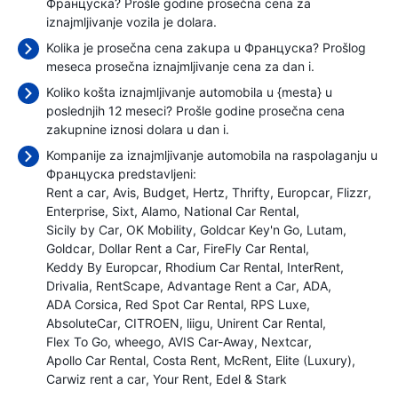
Француска? Prošle godine prosečna cena za
iznajmljivanje vozila je
dolara.
Kolika je prosečna cena zakupa u Француска? Prošlog
meseca prosečna iznajmljivanje cena
za dan i.
Koliko košta iznajmljivanje automobila u {mesta} u
poslednjih 12 meseci? Prošle godine prosečna cena
zakupnine iznosi
dolara u dan i.
Kompanije za iznajmljivanje automobila na raspolaganju u
Француска predstavljeni:
Rent a car
Avis
Budget
Hertz
Thrifty
Europcar
Flizzr
Enterprise
Sixt
Alamo
National Car Rental
Sicily by Car
OK Mobility
Goldcar Key'n Go
Lutam
Goldcar
Dollar Rent a Car
FireFly Car Rental
Keddy By Europcar
Rhodium Car Rental
InterRent
Drivalia
RentScape
Advantage Rent a Car
ADA
ADA Corsica
Red Spot Car Rental
RPS Luxe
AbsoluteCar
CITROEN
liigu
Unirent Car Rental
Flex To Go
wheego
AVIS Car-Away
Nextcar
Apollo Car Rental
Costa Rent
McRent
Elite (Luxury)
Carwiz rent a car
Your Rent
Edel & Stark
.