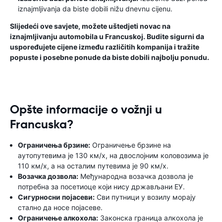
iznajmljivanja da biste dobili nižu dnevnu cijenu.
Slijedeći ove savjete, možete uštedjeti novac na
iznajmljivanju automobila u Francuskoj. Budite sigurni da
uspoređujete cijene između različitih kompanija i tražite
popuste i posebne ponude da biste dobili najbolju ponudu.
Opšte informacije o vožnji u
Francuska?
Ограничења брзине:
Ограничење брзине на
аутопутевима је 130 км/х, на двослојним коловозима је
110 км/х, а на осталим путевима је 90 км/х.
Возачка дозвола:
Међународна возачка дозвола је
потребна за посетиоце који нису држављани ЕУ.
Сигурносни појасеви:
Сви путници у возилу морају
стално да носе појасеве.
Ограничење алкохола:
Законска граница алкохола је