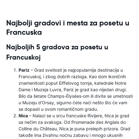
Najbolji gradovi i mesta za posetu u
Francuska
Najboljih 5 gradova za posetu u
Francuskoj
Pariz
– Grad svetlosti je najpopularnija destinacija u
Francuskoj, i zbog dobrih razloga. Kao dom ikoničnih
znamenitosti poput Eiffelovog tornja, katedrale Notre
Dame i Muzeja Luvra, Pariz je grad kao nijedan drugi.
Bilo da šetate Champs-Élysées-om ili divite se umetnosti
u Muzeju d'Orsay, sigurno ćete naći nešto što će vam
se dopasti u ovom romantičnom gradu.
Nica
– Nalazi se u srcu francuske Rivijere, Nica je grad
sa nečim za svakoga. Od Promenade des Anglais do
Colline du Château, Nica je puna prelepih prizora. Grad
takođe ima živahnu noćnu zabavu i mnogo ukusnih