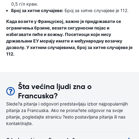
0,5 г/л крви.
Број за хитне случајеве:
Број за хитне случајеве је 112.
Када возите у Француској, важно је придржавати се
ограничења брзине, везати сигурносни појас и
избегавати пиће и вожњу. Посетиоци који нису
држављани ЕУ морају имати и међународну возачку
дозволу. У хитним случајевима, број за хитне случајеве је
112.
Šta većina ljudi zna o
Francuska?
Slede?a pitanja i odgovori predstavljaju izbor najpopularnijih
pitanja za Francuska. Ako ne prona?ete odgovor na svoje
pitanje, pogledajte stranicu ?esto postavljana pitanja ili nas
kontaktirajte.