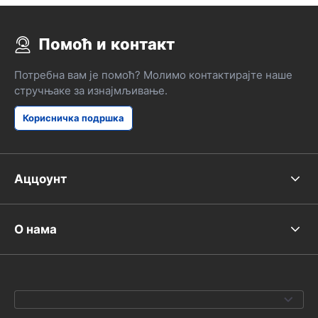
Помоћ и контакт
Потребна вам је помоћ? Молимо контактирајте наше
стручњаке за изнајмљивање.
Корисничка подршка
Аццоунт
О нама