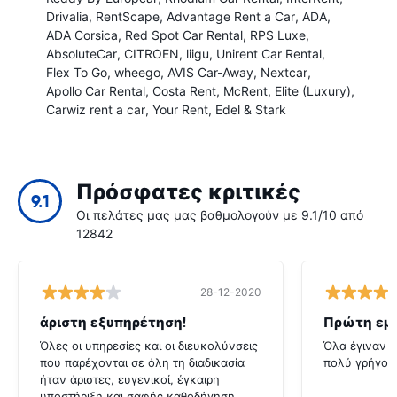
Drivalia
RentScape
Advantage Rent a Car
ADA
ADA Corsica
Red Spot Car Rental
RPS Luxe
AbsoluteCar
CITROEN
liigu
Unirent Car Rental
Flex To Go
wheego
AVIS Car-Away
Nextcar
Apollo Car Rental
Costa Rent
McRent
Elite (Luxury)
Carwiz rent a car
Your Rent
Edel & Stark
Πρόσφατες κριτικές
9.1
Οι πελάτες μας μας βαθμολογούν με 9.1/10 από
12842
28-12-2020
άριστη εξυπηρέτηση!
Πρώτη εμπ
Όλες οι υπηρεσίες και οι διευκολύνσεις
Όλα έγιναν 
που παρέχονται σε όλη τη διαδικασία
πολύ γρήγορ
ήταν άριστες, ευγενικοί, έγκαιρη
υποστήριξη και σαφής καθοδήγηση.