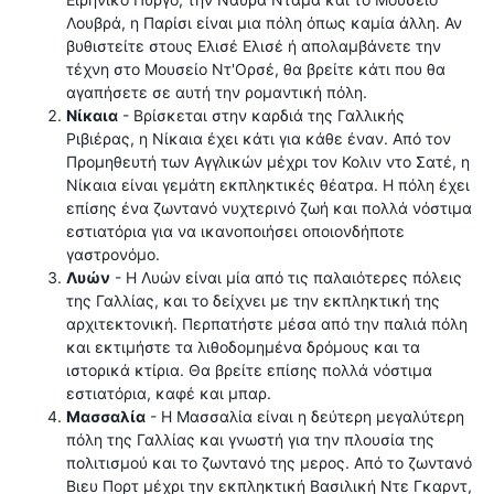
Λουβρά, η Παρίσι είναι μια πόλη όπως καμία άλλη. Αν
βυθιστείτε στους Ελισέ Ελισέ ή απολαμβάνετε την
τέχνη στο Μουσείο Ντ'Ορσέ, θα βρείτε κάτι που θα
αγαπήσετε σε αυτή την ρομαντική πόλη.
Νίκαια
- Βρίσκεται στην καρδιά της Γαλλικής
Ριβιέρας, η Νίκαια έχει κάτι για κάθε έναν. Από τον
Προμηθευτή των Αγγλικών μέχρι τον Κολιν ντο Σατέ, η
Νίκαια είναι γεμάτη εκπληκτικές θέατρα. Η πόλη έχει
επίσης ένα ζωντανό νυχτερινό ζωή και πολλά νόστιμα
εστιατόρια για να ικανοποιήσει οποιονδήποτε
γαστρονόμο.
Λυών
- Η Λυών είναι μία από τις παλαιότερες πόλεις
της Γαλλίας, και το δείχνει με την εκπληκτική της
αρχιτεκτονική. Περπατήστε μέσα από την παλιά πόλη
και εκτιμήστε τα λιθοδομημένα δρόμους και τα
ιστορικά κτίρια. Θα βρείτε επίσης πολλά νόστιμα
εστιατόρια, καφέ και μπαρ.
Μασσαλία
- Η Μασσαλία είναι η δεύτερη μεγαλύτερη
πόλη της Γαλλίας και γνωστή για την πλουσία της
πολιτισμού και το ζωντανό της μερος. Από το ζωντανό
Βιευ Πορτ μέχρι την εκπληκτική Βασιλική Ντε Γκαρντ,