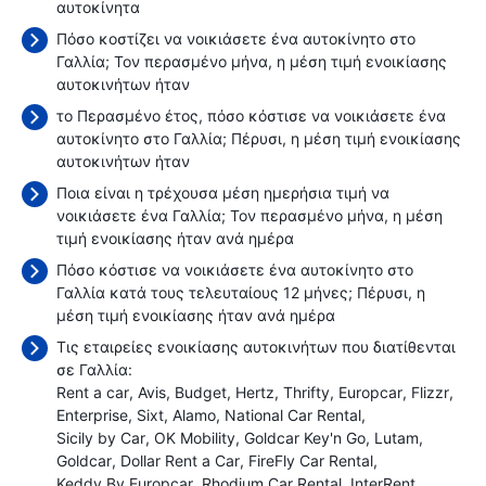
αυτοκίνητα
Πόσο κοστίζει να νοικιάσετε ένα αυτοκίνητο στο
Γαλλία; Τον περασμένο μήνα, η μέση τιμή ενοικίασης
αυτοκινήτων ήταν
το Περασμένο έτος, πόσο κόστισε να νοικιάσετε ένα
αυτοκίνητο στο Γαλλία; Πέρυσι, η μέση τιμή ενοικίασης
αυτοκινήτων ήταν
Ποια είναι η τρέχουσα μέση ημερήσια τιμή να
νοικιάσετε ένα Γαλλία; Τον περασμένο μήνα, η μέση
τιμή ενοικίασης ήταν
ανά ημέρα
Πόσο κόστισε να νοικιάσετε ένα αυτοκίνητο στο
Γαλλία κατά τους τελευταίους 12 μήνες; Πέρυσι, η
μέση τιμή ενοικίασης ήταν
ανά ημέρα
Τις εταιρείες ενοικίασης αυτοκινήτων που διατίθενται
σε Γαλλία:
Rent a car
Avis
Budget
Hertz
Thrifty
Europcar
Flizzr
Enterprise
Sixt
Alamo
National Car Rental
Sicily by Car
OK Mobility
Goldcar Key'n Go
Lutam
Goldcar
Dollar Rent a Car
FireFly Car Rental
Keddy By Europcar
Rhodium Car Rental
InterRent