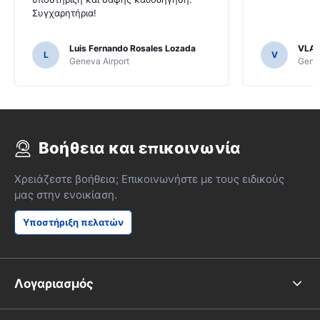
Συγχαρητήρια!
Luis Fernando Rosales Lozada
VLAD
L
V
Geneva Airport
Genev
Βοήθεια και επικοινωνία
Χρειάζεστε βοήθεια; Επικοινωνήστε με τους ειδικούς
μας στην ενοικίαση.
Υποστήριξη πελατών
Λογαριασμός