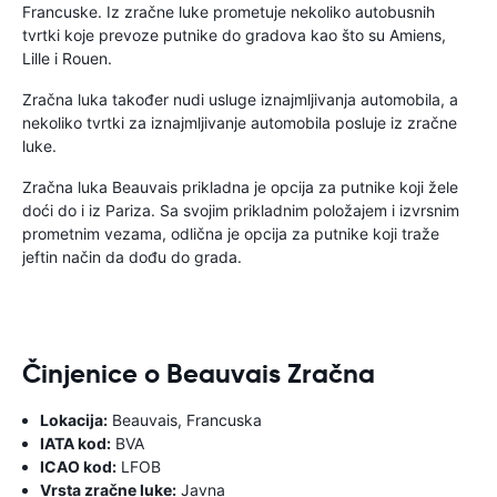
Francuske. Iz zračne luke prometuje nekoliko autobusnih
tvrtki koje prevoze putnike do gradova kao što su Amiens,
Lille i Rouen.
Zračna luka također nudi usluge iznajmljivanja automobila, a
nekoliko tvrtki za iznajmljivanje automobila posluje iz zračne
luke.
Zračna luka Beauvais prikladna je opcija za putnike koji žele
doći do i iz Pariza. Sa svojim prikladnim položajem i izvrsnim
prometnim vezama, odlična je opcija za putnike koji traže
jeftin način da dođu do grada.
Činjenice o Beauvais Zračna
Lokacija:
Beauvais, Francuska
IATA kod:
BVA
ICAO kod:
LFOB
Vrsta zračne luke:
Javna