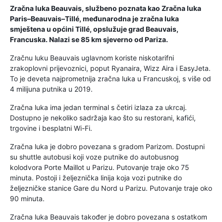
Zračna luka Beauvais, službeno poznata kao Zračna luka
Paris–Beauvais–Tillé, međunarodna je zračna luka
smještena u općini Tillé, opslužuje grad Beauvais,
Francuska. Nalazi se 85 km sjeverno od Pariza.
Zračnu luku Beauvais uglavnom koriste niskotarifni
zrakoplovni prijevoznici, poput Ryanaira, Wizz Aira i EasyJeta.
To je deveta najprometnija zračna luka u Francuskoj, s više od
4 milijuna putnika u 2019.
Zračna luka ima jedan terminal s četiri izlaza za ukrcaj.
Dostupno je nekoliko sadržaja kao što su restorani, kafići,
trgovine i besplatni Wi-Fi.
Zračna luka je dobro povezana s gradom Parizom. Dostupni
su shuttle autobusi koji voze putnike do autobusnog
kolodvora Porte Maillot u Parizu. Putovanje traje oko 75
minuta. Postoji i željeznička linija koja vozi putnike do
željezničke stanice Gare du Nord u Parizu. Putovanje traje oko
90 minuta.
Zračna luka Beauvais također je dobro povezana s ostatkom