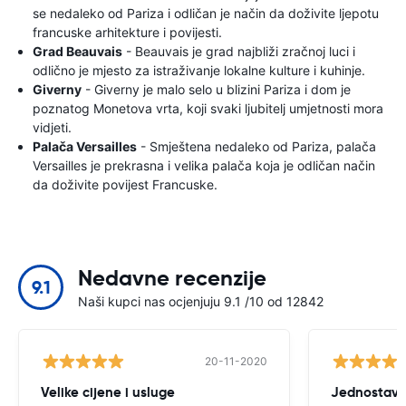
se nedaleko od Pariza i odličan je način da doživite ljepotu
francuske arhitekture i povijesti.
Grad Beauvais
- Beauvais je grad najbliži zračnoj luci i
odlično je mjesto za istraživanje lokalne kulture i kuhinje.
Giverny
- Giverny je malo selo u blizini Pariza i dom je
poznatog Monetova vrta, koji svaki ljubitelj umjetnosti mora
vidjeti.
Palača Versailles
- Smještena nedaleko od Pariza, palača
Versailles je prekrasna i velika palača koja je odličan način
da doživite povijest Francuske.
Nedavne recenzije
9.1
Naši kupci nas ocjenjuju 9.1 /10 od 12842
20-11-2020
Velike cijene i usluge
Jednostavn