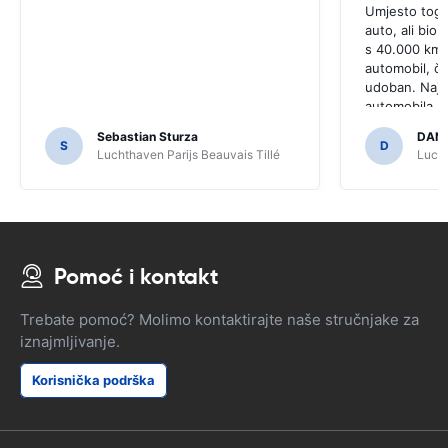
Umjesto toga
auto, ali bio j
s 40.000 km 
automobil, či
udoban. Najam
automobila bio
iskustvo.
Sebastian Sturza
DAN 
S
D
Luchthaven Parijs Beauvais Tillé
Lucht
Pomoć i kontakt
Trebate pomoć? Molimo kontaktirajte naše stručnjake za
iznajmljivanje.
Korisnička podrška