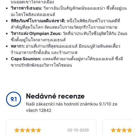
บนยอดเขาใจกลางเมือง
วิหารพาร์เธนอน:
วิหารอันเป็นสัญลักษณ์ของเอเธน่า ซึ่งตั้งอยู่บน
อะโครโพลิสแห่งเอเธนส์
พิพิธภัณฑ์โบราณคดีแห่งชาติ:
หนึ่งในพิพิธภัณฑ์โบราณคดีที่
สำคัญที่สุดในโลก จัดแสดงโบราณวัตถุกรีกโบราณมากมาย
วิหารแห่ง Olympian Zeus:
วัดที่น่าประทับใจซึ่งอุทิศให้กับ Zeus
ซึ่งตั้งอยู่ในใจกลางกรุงเอเธนส์
พลากา:
ย่านที่เก่าแก่ที่สุดของเอเธนส์ มีถนนปูด้วยหินคดเคี้ยว
ร้านอาหารกรีกดั้งเดิม และร้านกาแฟ
Cape Sounion:
แหลมที่สวยงามตั้งอยู่ทางใต้ของเอเธนส์ ซึ่งมี
ซากปรักหักพังของวิหารโพไซดอน
Nedávné recenze
9.1
Naši zákazníci nás hodnotí známkou 9.1/10 ze
všech 12842
02-10-2020