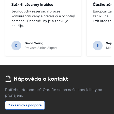
Zaškrtl všechny krabice
Částka zár
Jednoduchý rezervační proces,
Europcar žád
konkurenční ceny a přátelský a ochotný
záruku na 5 d
personál. Doporučil by je a znovu je
limit kreditní k
použije.
David Young
Soph
D
S
Preveza Aktion Airport
Mikon
Nápověda a kontakt
Potřebujete pomoc? Obraťte se na naše specialisty na
pronájem.
Zákaznická podpora