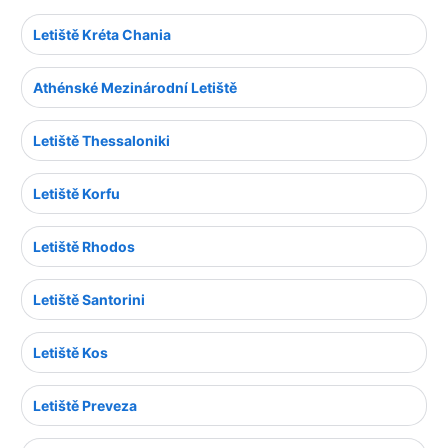
Letiště Kréta Chania
Athénské Mezinárodní Letiště
Letiště Thessaloniki
Letiště Korfu
Letiště Rhodos
Letiště Santorini
Letiště Kos
Letiště Preveza