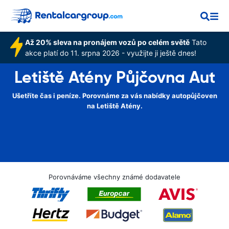
Až 20% sleva na pronájem vozů po celém světě
Tato
akce platí do 11. srpna 2026 - využijte ji ještě dnes!
Letiště Atény Půjčovna Aut
Ušetříte čas i peníze. Porovnáme za vás nabídky autopůjčoven
na Letiště Atény.
Porovnáváme všechny známé dodavatele