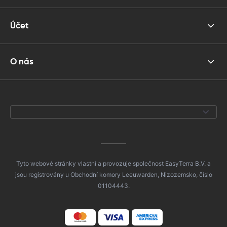
Účet
O nás
Tyto webové stránky vlastní a provozuje společnost EasyTerra B.V. a
jsou registrovány u Obchodní komory Leeuwarden, Nizozemsko, číslo
01104443.