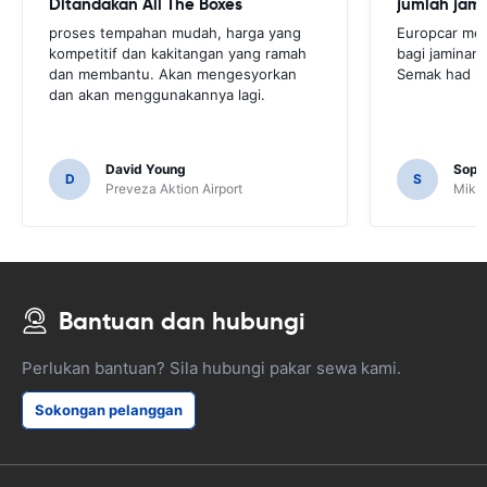
Ditandakan All The Boxes
jumlah jam
proses tempahan mudah, harga yang
Europcar mem
kompetitif dan kakitangan yang ramah
bagi jaminan,
dan membantu. Akan mengesyorkan
Semak had kad
dan akan menggunakannya lagi.
David Young
Soph
D
S
Preveza Aktion Airport
Mikon
Bantuan dan hubungi
Perlukan bantuan? Sila hubungi pakar sewa kami.
Sokongan pelanggan