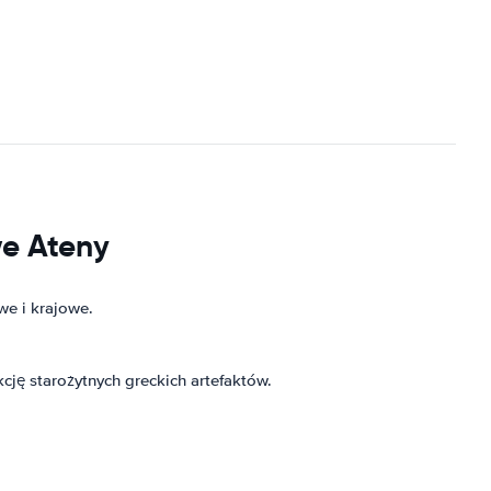
we Ateny
we i krajowe.
ję starożytnych greckich artefaktów.