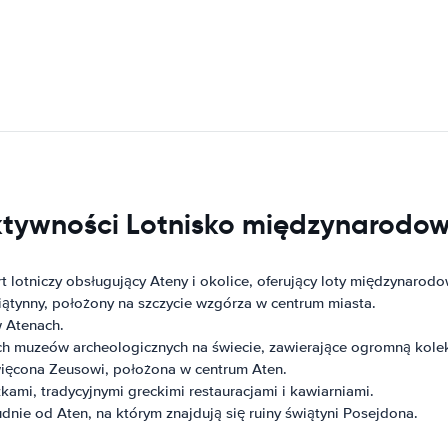
aktywności Lotnisko międzynarodo
 lotniczy obsługujący Ateny i okolice, oferujący loty międzynarodo
ątynny, położony na szczycie wzgórza w centrum miasta.
w Atenach.
ch muzeów archeologicznych na świecie, zawierające ogromną kolekc
ięcona Zeusowi, położona w centrum Aten.
kami, tradycyjnymi greckimi restauracjami i kawiarniami.
nie od Aten, na którym znajdują się ruiny świątyni Posejdona.