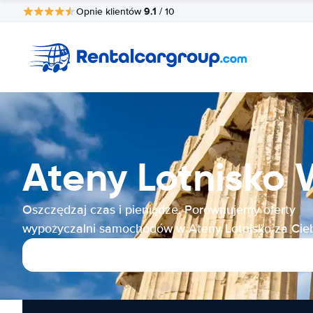
9.1
Opnie klientów
/ 10
Ateny Lotnisko
Oszczędzaj czas i pieniądze. Porównujemy oferty
wypożyczalni samochodów w Ateny Lotnisko za Cieb