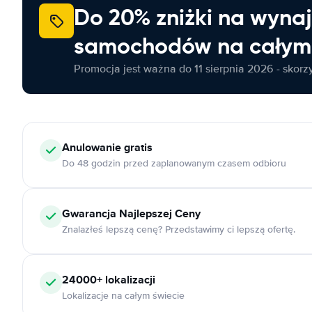
Do 20% zniżki na wyna
samochodów na całym 
Promocja jest ważna do 11 sierpnia 2026 - skorzys
Anulowanie
gratis
Do 48 godzin przed zaplanowanym czasem odbioru
Gwarancja Najlepszej Ceny
Znalazłeś lepszą cenę? Przedstawimy ci lepszą ofertę.
24000+
lokalizacji
Lokalizacje na całym świecie