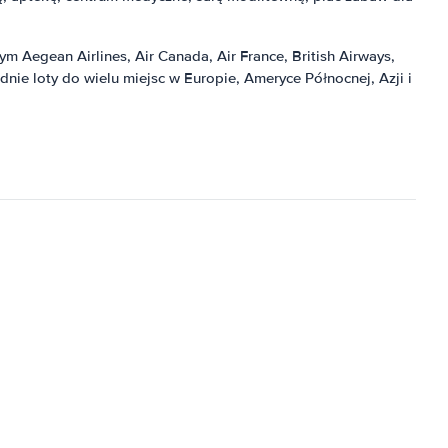
m Aegean Airlines, Air Canada, Air France, British Airways,
ednie loty do wielu miejsc w Europie, Ameryce Północnej, Azji i