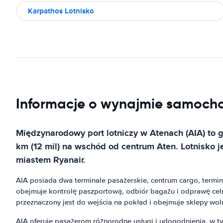
Karpathos Lotnisko
Informacje o wynajmie samocho
Międzynarodowy port lotniczy w Atenach (AIA) to g
km (12 mil) na wschód od centrum Aten. Lotnisko 
miastem Ryanair.
AIA posiada dwa terminale pasażerskie, centrum cargo, termin
obejmuje kontrolę paszportową, odbiór bagażu i odprawę cel
przeznaczony jest do wejścia na pokład i obejmuje sklepy wol
AIA oferuje pasażerom różnorodne usługi i udogodnienia, w t