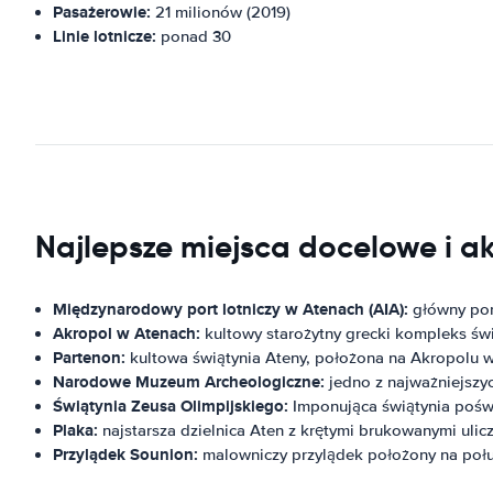
Pasażerowie:
21 milionów (2019)
Linie lotnicze:
ponad 30
Najlepsze miejsca docelowe i 
Międzynarodowy port lotniczy w Atenach (AIA):
główny port
Akropol w Atenach:
kultowy starożytny grecki kompleks świ
Partenon:
kultowa świątynia Ateny, położona na Akropolu 
Narodowe Muzeum Archeologiczne:
jedno z najważniejszy
Świątynia Zeusa Olimpijskiego:
Imponująca świątynia pośw
Plaka:
najstarsza dzielnica Aten z krętymi brukowanymi ulicz
Przylądek Sounion:
malowniczy przylądek położony na połud