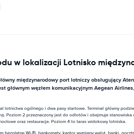
du w lokalizacji Lotnisko między
łówny międzynarodowy port lotniczy obsługujący Ateny,
jest głównym węzłem komunikacyjnym Aegean Airlines, E
al lotnictwa ogólnego i dwa pasy startowe. Terminal główny podziel
ną. Poziom 2 przeznaczony jest do odlotów i obejmuje stanowiska 
nocłowe oraz restauracje. Poziom 4 to taras widokowy lotniska.
ym bezpłatne Wi-Fi, bankomaty, kantor wymiany walut, banki, poczt