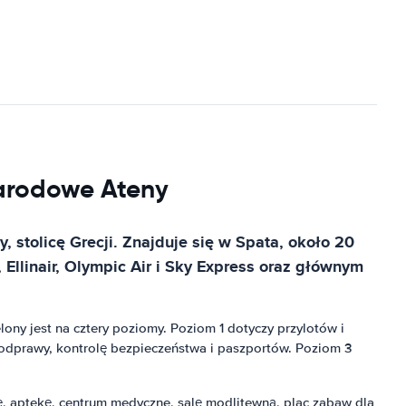
narodowe Ateny
 stolicę Grecji. Znajduje się w Spata, około 20
llinair, Olympic Air i Sky Express oraz głównym
ony jest na cztery poziomy. Poziom 1 dotyczy przylotów i
odprawy, kontrolę bezpieczeństwa i paszportów. Poziom 3
ę, aptekę, centrum medyczne, salę modlitewną, plac zabaw dla