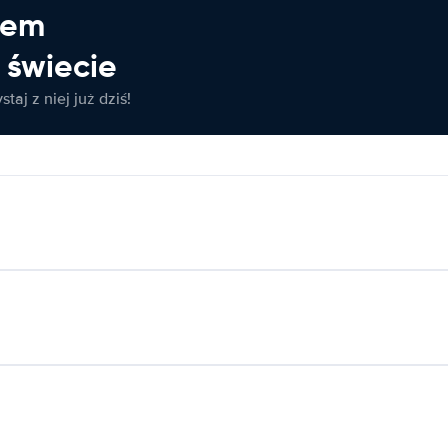
jem
świecie
taj z niej już dziś!