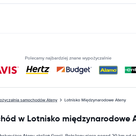
Polecamy najbardziej znane wypożyczalnie
ożyczalnia samochodów Ateny
Lotnisko Międzynarodowe Ateny
hód w Lotnisko międzynarodowe 
sługujące Ateny, stolicę Grecji. Położony nieco ponad 20 km od c