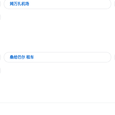
姆万扎机场
桑给巴尔 租车