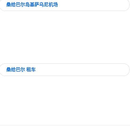
桑给巴尔岛基萨乌尼机场
桑给巴尔 租车