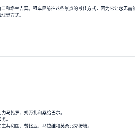
山口和塔兰吉雷。租车是前往这些景点的最佳方式，因为它让您无需
的理想方式。
？
乞力马扎罗、姆万扎和桑给巴尔。
服务。
民主共和国、赞比亚、马拉维和莫桑比克接壤。