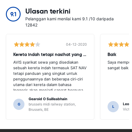
Ulasan terkini
9.1
Pelanggan kami menilai kami 9.1 /10 daripada
12842
04-12-2020
Kereta indah tetapi nasihat yang lebih diperlukan
Baik
AVIS syarikat sewa yang disediakan
Saya mempun
sebuah kereta indah termasuk SAT NAV
sangat baik 
tetapi panduan yang singkat untuk
penggunaannya dan beberapa ciri-ciri
utama dari kereta dalam bahasa
Inggeris akan menjadi sangat berguna
untuk pelanggan ini. Kami terpaksa
Gearoid O Suilleabhain
meminta beberapa penduduk tempatan
Leon
G
brussels midi railway station,
L
untuk panduan dan hanya untuk itu kita
Victor
Brussels, BE
mungkin tidak digambarkan fungsi SAT
NAB.