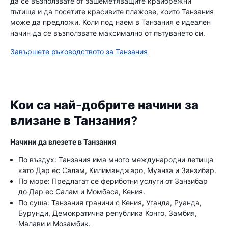
да се възползвате от зашеметяващите крайбрежни
пътища и да посетите красивите плажове, които Танзания
може да предложи. Коли под наем в Танзания е идеален
начин да се възползвате максимално от пътуването си.
Завършете ръководството за Танзания
Кои са най-добрите начини за
влизане в Танзания?
Начини да влезете в Танзания
По въздух: Танзания има много международни летища
като Дар ес Салам, Килиманджаро, Муанза и Занзибар.
По море: Предлагат се фериботни услуги от Занзибар
до Дар ес Салам и Момбаса, Кения.
По суша: Танзания граничи с Кения, Уганда, Руанда,
Бурунди, Демократична република Конго, Замбия,
Малави и Мозамбик.