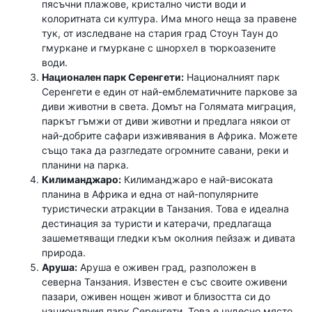
пясъчни плажове, кристално чисти води и
колоритната си култура. Има много неща за правене
тук, от изследване на стария град Стоун Таун до
гмуркане и гмуркане с шнорхел в тюркоазените
води.
Национален парк Серенгети:
Националният парк
Серенгети е един от най-емблематичните паркове за
диви животни в света. Домът на Голямата миграция,
паркът гъмжи от диви животни и предлага някои от
най-добрите сафари изживявания в Африка. Можете
също така да разгледате огромните савани, реки и
планини на парка.
Килиманджаро:
Килиманджаро е най-високата
планина в Африка и една от най-популярните
туристически атракции в Танзания. Това е идеална
дестинация за туристи и катерачи, предлагаща
зашеметяващи гледки към околния пейзаж и дивата
природа.
Аруша:
Аруша е оживен град, разположен в
северна Танзания. Известен е със своите оживени
пазари, оживен нощен живот и близостта си до
националния парк Серенгети. Това е чудесно място