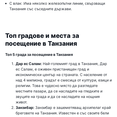
С влак: Има няколко железопътни линии, свързващи
Танзания със съседните държави.
Топ градове и места за
посещение в Танзания
Топ 5 града за посещение в Танзания
Дар ес Салам:
Най-големият град в Танзания, Дар
ес Салам, е оживен пристанищен град и
икономически център на страната. С население от
над 4 милиона, градът е смесица от култури, езици и
религии. Това е чудесно място да разгледате
местните пазари, да се насладите на гледките и
звуците на града и да се насладите на нощния
живот.
Занзибар:
Занзибар е зашеметяващ архипелаг край
бреговете на Танзания. Известен е със своите бели