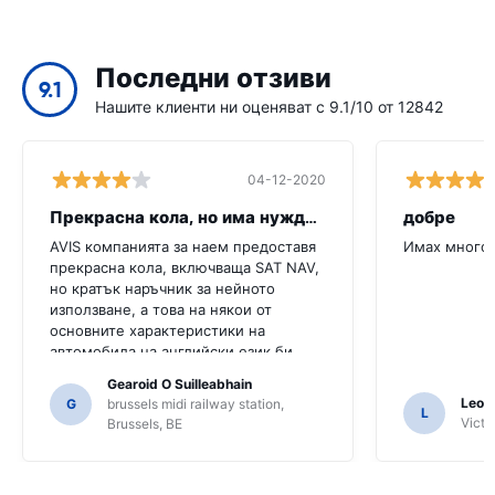
Последни отзиви
9.1
Нашите клиенти ни оценяват с 9.1/10 от 12842
04-12-2020
Прекрасна кола, но има нужда от повече
добре
AVIS компанията за наем предоставя
Имах много 
прекрасна кола, включваща SAT NAV,
но кратък наръчник за нейното
използване, а това на някои от
основните характеристики на
автомобила на английски език би
било много полезно за този клиент.
Gearoid O Suilleabhain
Трябваше да попитаме няколко
Leon
G
brussels midi railway station,
L
местни жители за ориентиране и
Victor
Brussels, BE
само за това, че може би не сме
разбрали функциите на SAT NAV.