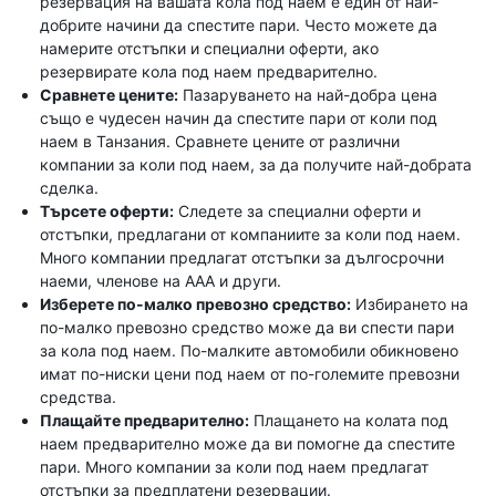
резервация на вашата кола под наем е един от най-
добрите начини да спестите пари. Често можете да
намерите отстъпки и специални оферти, ако
резервирате кола под наем предварително.
Сравнете цените:
Пазаруването на най-добра цена
също е чудесен начин да спестите пари от коли под
наем в Танзания. Сравнете цените от различни
компании за коли под наем, за да получите най-добрата
сделка.
Търсете оферти:
Следете за специални оферти и
отстъпки, предлагани от компаниите за коли под наем.
Много компании предлагат отстъпки за дългосрочни
наеми, членове на AAA и други.
Изберете по-малко превозно средство:
Избирането на
по-малко превозно средство може да ви спести пари
за кола под наем. По-малките автомобили обикновено
имат по-ниски цени под наем от по-големите превозни
средства.
Плащайте предварително:
Плащането на колата под
наем предварително може да ви помогне да спестите
пари. Много компании за коли под наем предлагат
отстъпки за предплатени резервации.