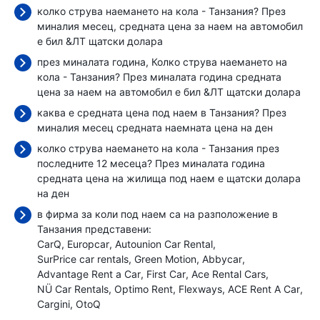
колко струва наемането на кола - Танзания? През
миналия месец, средната цена за наем на автомобил
е бил
&ЛТ щатски долара
през миналата година, Колко струва наемането на
кола - Танзания? През миналата година средната
цена за наем на автомобил е бил
&ЛТ щатски долара
каква е средната цена под наем в Танзания? През
миналия месец средната наемната цена
на ден
колко струва наемането на кола - Танзания през
последните 12 месеца? През миналата година
средната цена на жилища под наем е
щатски долара
на ден
в фирма за коли под наем са на разположение в
Танзания представени:
CarQ
Europcar
Autounion Car Rental
SurPrice car rentals
Green Motion
Abbycar
Advantage Rent a Car
First Car
Ace Rental Cars
NÜ Car Rentals
Optimo Rent
Flexways
ACE Rent A Car
Cargini
OtoQ