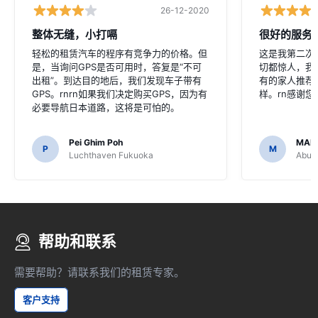
26-12-2020
整体无缝，小打嗝
很好的服务
轻松的租赁汽车的程序有竞争力的价格。但
这是我第二次
是，当询问GPS是否可用时，答复是“不可
切都惊人，我
出租”。到达目的地后，我们发现车子带有
有的家人推荐
GPS。rnrn如果我们决定购买GPS，因为有
样。rn感谢
必要导航日本道路，这将是可怕的。
Pei Ghim Poh
MAI
P
M
Luchthaven Fukuoka
Abu D
帮助和联系
需要帮助？请联系我们的租赁专家。
客户支持