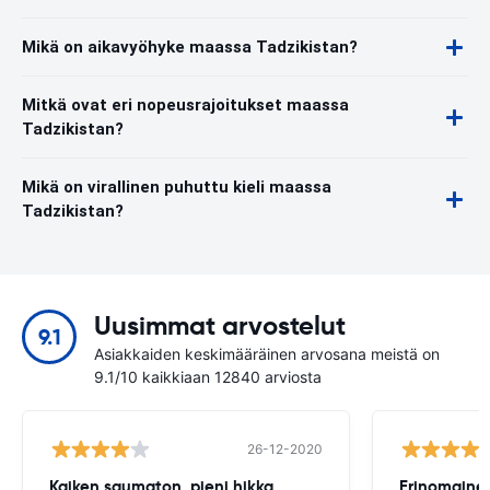
Mikä on aikavyöhyke maassa Tadzikistan?
Mitkä ovat eri nopeusrajoitukset maassa
Tadzikistan?
Mikä on virallinen puhuttu kieli maassa
Tadzikistan?
Uusimmat arvostelut
9.1
Asiakkaiden keskimääräinen arvosana meistä on
9.1/10 kaikkiaan 12840 arviosta
26-12-2020
Kaiken saumaton, pieni hikka
Erinomaine