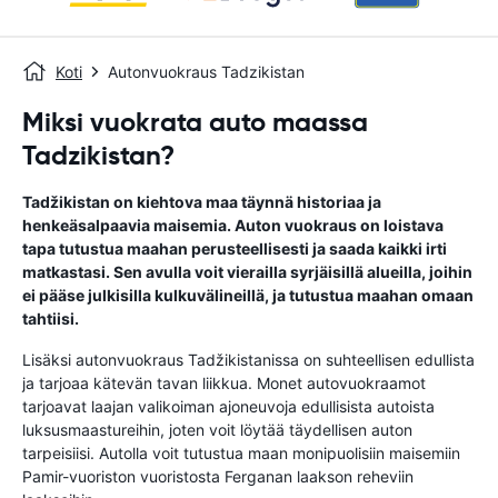
Koti
Autonvuokraus Tadzikistan
Miksi vuokrata auto maassa
Tadzikistan?
Tadžikistan on kiehtova maa täynnä historiaa ja
henkeäsalpaavia maisemia. Auton vuokraus on loistava
tapa tutustua maahan perusteellisesti ja saada kaikki irti
matkastasi. Sen avulla voit vierailla syrjäisillä alueilla, joihin
ei pääse julkisilla kulkuvälineillä, ja tutustua maahan omaan
tahtiisi.
Lisäksi autonvuokraus Tadžikistanissa on suhteellisen edullista
ja tarjoaa kätevän tavan liikkua. Monet autovuokraamot
tarjoavat laajan valikoiman ajoneuvoja edullisista autoista
luksusmaastureihin, joten voit löytää täydellisen auton
tarpeisiisi. Autolla voit tutustua maan monipuolisiin maisemiin
Pamir-vuoriston vuoristosta Ferganan laakson reheviin