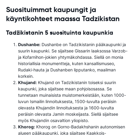
Suosituimmat kaupungit ja
käyntikohteet maassa Tadzikistan
Tadžikistanin 5 suosituinta kaupunkia
Dushanbe:
Dushanbe on Tadzikistanin pääkaupunki ja
suurin kaupunki. Se sijaitsee Gissarin laaksossa Varzob-
ja Kofarnihon-jokien yhtymäkohdassa. Siellä on monia
historiallisia monumentteja, kuten kansallismuseo,
Rudaki-hauta ja Dushanben lipputanko, maailman
korkein.
Khujand:
Khujand on Tadzikistanin toiseksi suurin
kaupunki, joka sijaitsee maan pohjoisosassa. Se
tunnetaan muinaisista muistomerkeistään, kuten 1000-
luvun Ismailin linnoituksesta, 1500-luvulta peräisin
olevasta Khujandin linnoituksesta ja 1600-luvulta
peräisin olevasta Jamin moskeijasta. Siellä sijaitsee
myös Khujandin osavaltion yliopisto.
Khorog:
Khorog on Gorno-Badakhshanin autonomisen
alueen pääkaupunki, joka sijaitsee Kaakkois-