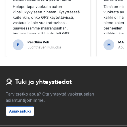
Helppo tapa vuokrata auton
Tämä on minu
kilpailukykyiseen hintaan. Kysyttäessä
vuokrata aut
kuitenkin, onko GPS käytettävissä,
kaikki oli hä
vastaus 'ei ole vuokrattavissa .
hieno kokemu
Saavuessamme määränpäähän,
perheelleni j
huomasimme, että auto tuli GPS:
kaikkien kanss
llä.Olisi ollut kauheaa, jos olisimme
kohtuuhintais
Pei Ghim Poh
MAI
päättäneet ostaa GPS, koska se oli
P
M
Luchthaven Fukuoka
Abu D
välttämätöntä liikkua japanilaisilla teillä.
Tuki ja yhteystiedot
Tarvitsetko apua? Ota yhteyttä vuokrausalan
asiantuntijoihimme.
Asiakastuki