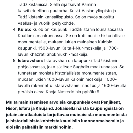
Tadžikistanissa. Siellä sijaitsevat Pamirin
kasvitieteellinen puutarha, Keski-Aasian yliopisto ja
Tadžikistanin kansallispuisto. Se on myös suosittu
vaellus- ja vuorikiipeilykohde.
Kulob:
Kulob on kaupunki Tadžikistanin lounaisosassa
Khatlonin maakunnassa. Se on koti monille historiallisille
monumenteille, mukaan lukien muinainen Kulobin
kaupunki, 1500-luvun Kalta-i-Nur-moskeija ja 1700-
luvun Khazrati Shokhrukh -moskeija.
Istaravshan:
Istaravshan on kaupunki Tadžikistanin
pohjoisosassa, joka sijaitsee Sughdin maakunnassa. Se
tunnetaan monista historiallisista monumenteistaan,
mukaan lukien 1000-luvun Kalonin moskeija, 1000-
luvulla rakennettu Istaravshanin linnoitus ja 1600-luvulta
peräisin oleva Khoja Nasreddinin pyhäkkö.
Muita mainitsemisen arvoisia kaupunkeja ovat Penjikent,
Hisor, Isfara ja Khujand. Jokaisella näistä kaupungeista on
jotain ainutlaatuista tarjottavaa muinaisista monumenteista
ja historiallisista kohteista kauniisiin luonnonmaisemiin ja
eloisiin paikallisiin markkinoihin.