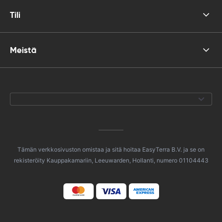
Tili
Meistä
Tämän verkkosivuston omistaa ja sitä hoitaa EasyTerra B.V. ja se on
rekisteröity Kauppakamariin, Leeuwarden, Hollanti, numero 01104443