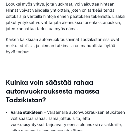
Lopuksi myös yritys, jolta vuokraat, voi vaikuttaa hintaan.
Hinnat voivat vaihdella yhtiöittäin, joten on tärkeää tehdä
ostoksia ja vertailla hintoja ennen päätöksen tekemistä. Lisäksi
jotkut yritykset voivat tarjota alennuksia tai erikoistarjouksia,
joten kannattaa tarkistaa myös nämä.
Kaiken kaikkiaan autonvuokraushinnat Tadžikistanissa ovat
melko edullisia, ja hieman tutkimalla on mahdollista löytää
hyvä tarjous.
Kuinka voin säästää rahaa
autonvuokrauksesta maassa
Tadzikistan?
Varaa etukäteen
– Varaamalla autonvuokrauksen etukäteen
voit säästää rahaa. Tämä johtuu siitä, että
vuokrausyritykset tarjoavat yleensä alennuksia asiakkaille,
jotka varaavat ajoneuvonsa etukäteen.