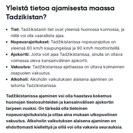
Yleistä tietoa ajamisesta maassa
Tadzikistan?
Tiet:
Tadžikistanin tiet ovat yleensä huonossa kunnossa, ja
niillä voi olla vaarallista ajaa.
Nopeusrajoitukset:
Tadžikistanissa nopeusrajoitus on
yleensä 60 km/h kaupungeissa ja 90 km/h moottoriteillä.
Ajokortti:
Jotta voit ajaa Tadžikistanissa, sinulla on oltava
voimassa oleva kansainvälinen ajokortti.
Vakuutus:
Tadžikistanissa ajettaessa on oltava kolmannen
osapuolen vakuutus.
Alkoholi:
Alkoholin vaikutuksen alaisena ajaminen on
laitonta Tadzikistanissa.
Tadžikistanissa ajaminen voi olla haastava kokemus
huonojen tieolosuhteiden ja kansainvälisen ajokortin
tarpeen vuoksi. On tärkeää olla tietoinen
nopeusrajoituksista ja ottaa aina mukaan ulkopuolinen
vakuutus. Alkoholin vaikutuksen alaisena ajaminen on
ehdottomasti kiellettyä ja sillä voi olla vakavia seurauksia.