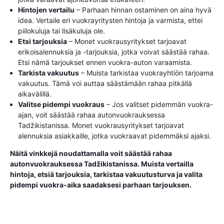
Hintojen vertailu
– Parhaan hinnan ostaminen on aina hyvä
idea. Vertaile eri vuokrayritysten hintoja ja varmista, ettei
piilokuluja tai lisäkuluja ole.
Etsi tarjouksia
– Monet vuokrausyritykset tarjoavat
erikoisalennuksia ja -tarjouksia, jotka voivat säästää rahaa.
Etsi nämä tarjoukset ennen vuokra-auton varaamista.
Tarkista vakuutus
– Muista tarkistaa vuokrayhtiön tarjoama
vakuutus. Tämä voi auttaa säästämään rahaa pitkällä
aikavälillä.
Valitse pidempi vuokraus
– Jos valitset pidemmän vuokra-
ajan, voit säästää rahaa autonvuokrauksessa
Tadžikistanissa. Monet vuokrausyritykset tarjoavat
alennuksia asiakkaille, jotka vuokraavat pidemmäksi ajaksi.
Näitä vinkkejä noudattamalla voit säästää rahaa
autonvuokrauksessa Tadžikistanissa. Muista vertailla
hintoja, etsiä tarjouksia, tarkistaa vakuutusturva ja valita
pidempi vuokra-aika saadaksesi parhaan tarjouksen.