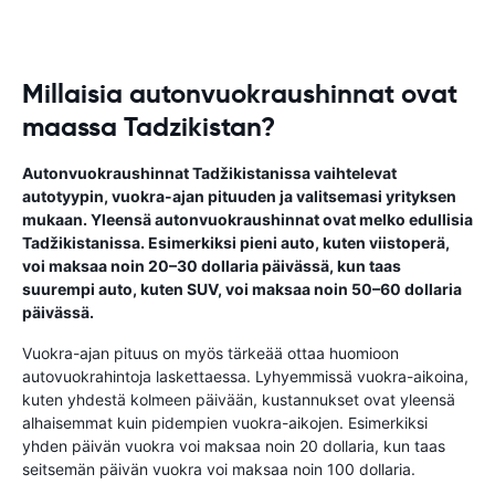
Millaisia autonvuokraushinnat ovat
maassa Tadzikistan?
Autonvuokraushinnat Tadžikistanissa vaihtelevat
autotyypin, vuokra-ajan pituuden ja valitsemasi yrityksen
mukaan. Yleensä autonvuokraushinnat ovat melko edullisia
Tadžikistanissa. Esimerkiksi pieni auto, kuten viistoperä,
voi maksaa noin 20–30 dollaria päivässä, kun taas
suurempi auto, kuten SUV, voi maksaa noin 50–60 dollaria
päivässä.
Vuokra-ajan pituus on myös tärkeää ottaa huomioon
autovuokrahintoja laskettaessa. Lyhyemmissä vuokra-aikoina,
kuten yhdestä kolmeen päivään, kustannukset ovat yleensä
alhaisemmat kuin pidempien vuokra-aikojen. Esimerkiksi
yhden päivän vuokra voi maksaa noin 20 dollaria, kun taas
seitsemän päivän vuokra voi maksaa noin 100 dollaria.