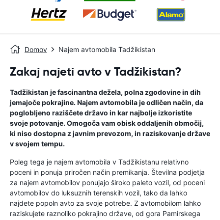
Domov
Najem avtomobila Tadžikistan
Zakaj najeti avto v Tadžikistan?
Tadžikistan je fascinantna dežela, polna zgodovine in dih
jemajoče pokrajine. Najem avtomobila je odličen način, da
poglobljeno raziščete državo in kar najbolje izkoristite
svoje potovanje. Omogoča vam obisk oddaljenih območij,
ki niso dostopna z javnim prevozom, in raziskovanje države
v svojem tempu.
Poleg tega je najem avtomobila v Tadžikistanu relativno
poceni in ponuja priročen način premikanja. Številna podjetja
za najem avtomobilov ponujajo široko paleto vozil, od poceni
avtomobilov do luksuznih terenskih vozil, tako da lahko
najdete popoln avto za svoje potrebe. Z avtomobilom lahko
raziskujete raznoliko pokrajino države, od gora Pamirskega