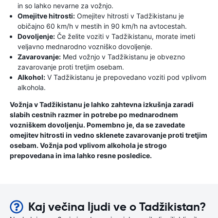
in so lahko nevarne za vožnjo.
Omejitve hitrosti:
Omejitev hitrosti v Tadžikistanu je
običajno 60 km/h v mestih in 90 km/h na avtocestah.
Dovoljenje:
Če želite voziti v Tadžikistanu, morate imeti
veljavno mednarodno vozniško dovoljenje.
Zavarovanje:
Med vožnjo v Tadžikistanu je obvezno
zavarovanje proti tretjim osebam.
Alkohol:
V Tadžikistanu je prepovedano voziti pod vplivom
alkohola.
Vožnja v Tadžikistanu je lahko zahtevna izkušnja zaradi
slabih cestnih razmer in potrebe po mednarodnem
vozniškem dovoljenju. Pomembno je, da se zavedate
omejitev hitrosti in vedno sklenete zavarovanje proti tretjim
osebam. Vožnja pod vplivom alkohola je strogo
prepovedana in ima lahko resne posledice.
Kaj večina ljudi ve o Tadžikistan?