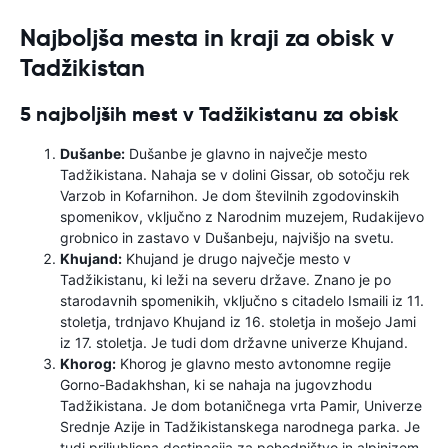
Najboljša mesta in kraji za obisk v
Tadžikistan
5 najboljših mest v Tadžikistanu za obisk
Dušanbe:
Dušanbe je glavno in največje mesto
Tadžikistana. Nahaja se v dolini Gissar, ob sotočju rek
Varzob in Kofarnihon. Je dom številnih zgodovinskih
spomenikov, vključno z Narodnim muzejem, Rudakijevo
grobnico in zastavo v Dušanbeju, najvišjo na svetu.
Khujand:
Khujand je drugo največje mesto v
Tadžikistanu, ki leži na severu države. Znano je po
starodavnih spomenikih, vključno s citadelo Ismaili iz 11.
stoletja, trdnjavo Khujand iz 16. stoletja in mošejo Jami
iz 17. stoletja. Je tudi dom državne univerze Khujand.
Khorog:
Khorog je glavno mesto avtonomne regije
Gorno-Badakhshan, ki se nahaja na jugovzhodu
Tadžikistana. Je dom botaničnega vrta Pamir, Univerze
Srednje Azije in Tadžikistanskega narodnega parka. Je
tudi priljubljena destinacija za pohodništvo in alpinizem.