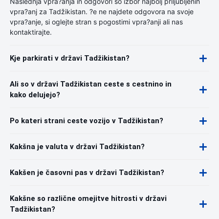
Naslednja vpra?anja in odgovori so izbor najbolj priljubljenih
vpra?anj za Tadžikistan. ?e ne najdete odgovora na svoje
vpra?anje, si oglejte stran s pogostimi vpra?anji ali nas
kontaktirajte.
Kje parkirati v državi Tadžikistan?
Ali so v državi Tadžikistan ceste s cestnino in
kako delujejo?
Po kateri strani ceste vozijo v Tadžikistan?
Kakšna je valuta v državi Tadžikistan?
Kakšen je časovni pas v državi Tadžikistan?
Kakšne so različne omejitve hitrosti v državi
Tadžikistan?