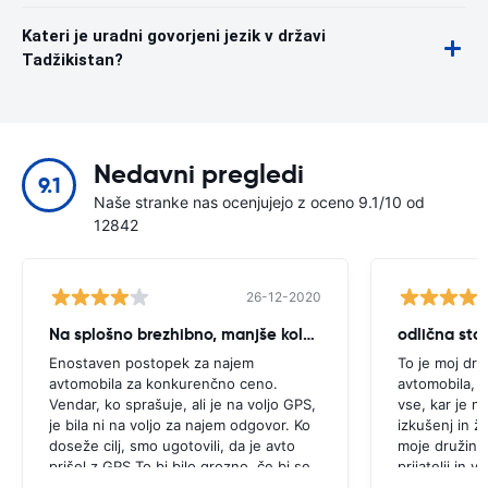
Kateri je uradni govorjeni jezik v državi
Tadžikistan?
Nedavni pregledi
9.1
Naše stranke nas ocenjujejo z oceno 9.1/10 od
12842
26-12-2020
Na splošno brezhibno, manjše kolcanje
odlična stor
Enostaven postopek za najem
To je moj dru
avtomobila za konkurenčno ceno.
avtomobila, k
Vendar, ko sprašuje, ali je na voljo GPS,
vse, kar je n
je bila ni na voljo za najem odgovor. Ko
izkušenj in ž
doseže cilj, smo ugotovili, da je avto
moje družine 
prišel z GPS.To bi bilo grozno, če bi se
prijatelji in 
odločili za nakup GPS, kot je bilo
dostopna in 