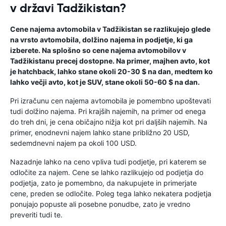
v državi Tadžikistan?
Cene najema avtomobila v Tadžikistan se razlikujejo glede
na vrsto avtomobila, dolžino najema in podjetje, ki ga
izberete. Na splošno so cene najema avtomobilov v
Tadžikistanu precej dostopne. Na primer, majhen avto, kot
je hatchback, lahko stane okoli 20-30 $ na dan, medtem ko
lahko večji avto, kot je SUV, stane okoli 50-60 $ na dan.
Pri izračunu cen najema avtomobila je pomembno upoštevati
tudi dolžino najema. Pri krajših najemih, na primer od enega
do treh dni, je cena običajno nižja kot pri daljših najemih. Na
primer, enodnevni najem lahko stane približno 20 USD,
sedemdnevni najem pa okoli 100 USD.
Nazadnje lahko na ceno vpliva tudi podjetje, pri katerem se
odločite za najem. Cene se lahko razlikujejo od podjetja do
podjetja, zato je pomembno, da nakupujete in primerjate
cene, preden se odločite. Poleg tega lahko nekatera podjetja
ponujajo popuste ali posebne ponudbe, zato je vredno
preveriti tudi te.