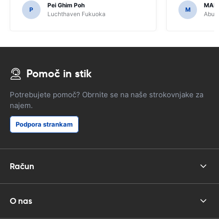
Pei Ghim Poh
MAI
potrebno za navigacijo japonske ceste.
P
M
Luchthaven Fukuoka
Abu D
Pomoč in stik
Potrebujete pomoč? Obrnite se na naše strokovnjake za
najem.
Podpora strankam
Račun
O nas