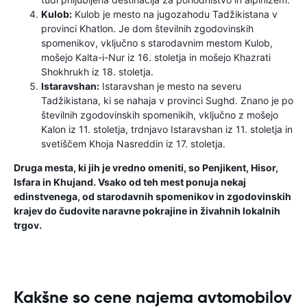
Kulob:
Kulob je mesto na jugozahodu Tadžikistana v
provinci Khatlon. Je dom številnih zgodovinskih
spomenikov, vključno s starodavnim mestom Kulob,
mošejo Kalta-i-Nur iz 16. stoletja in mošejo Khazrati
Shokhrukh iz 18. stoletja.
Istaravshan:
Istaravshan je mesto na severu
Tadžikistana, ki se nahaja v provinci Sughd. Znano je po
številnih zgodovinskih spomenikih, vključno z mošejo
Kalon iz 11. stoletja, trdnjavo Istaravshan iz 11. stoletja in
svetiščem Khoja Nasreddin iz 17. stoletja.
Druga mesta, ki jih je vredno omeniti, so Penjikent, Hisor,
Isfara in Khujand. Vsako od teh mest ponuja nekaj
edinstvenega, od starodavnih spomenikov in zgodovinskih
krajev do čudovite naravne pokrajine in živahnih lokalnih
trgov.
Kakšne so cene najema avtomobilov