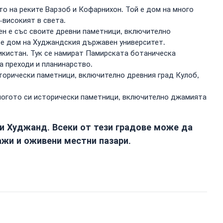
то на реките Варзоб и Кофарнихон. Той е дом на много
-високият в света.
ен е със своите древни паметници, включително
а е дом на Худжандския държавен университет.
икистан. Тук се намират Памирската ботаническа
а преходи и планинарство.
сторически паметници, включително древния град Кулоб,
многото си исторически паметници, включително джамията
и Худжанд. Всеки от тези градове може да
ажи и оживени местни пазари.