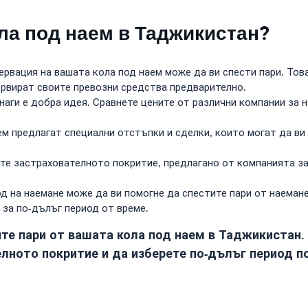
ола под наем в Таджикистан?
рвация на вашата кола под наем може да ви спести пари. Тов
ервират своите превозни средства предварително.
наги е добра идея. Сравнете цените от различни компании за н
м предлагат специални отстъпки и сделки, които могат да ви
те застрахователното покритие, предлагано от компанията за
д на наемане може да ви помогне да спестите пари от наеман
 за по-дълъг период от време.
те пари от вашата кола под наем в Таджикистан. 
лното покритие и да изберете по-дълъг период по