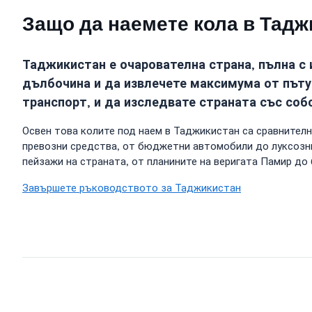
Защо да наемете кола в Тадж
Таджикистан е очарователна страна, пълна с 
дълбочина и да извлечете максимума от пътув
транспорт, и да изследвате страната със соб
Освен това колите под наем в Таджикистан са сравнителн
превозни средства, от бюджетни автомобили до луксозни
пейзажи на страната, от планините на веригата Памир до
Завършете ръководството за Таджикистан