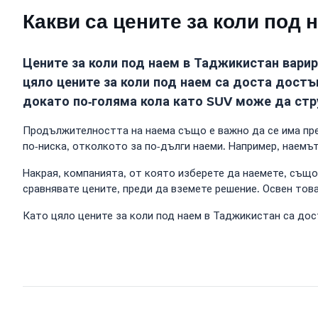
Какви са цените за коли под 
Цените за коли под наем в Таджикистан варир
цяло цените за коли под наем са доста достъ
докато по-голяма кола като SUV може да стру
Продължителността на наема също е важно да се има пред
по-ниска, отколкото за по-дълги наеми. Например, наемъ
Накрая, компанията, от която изберете да наемете, също
сравнявате цените, преди да вземете решение. Освен това
Като цяло цените за коли под наем в Таджикистан са дос