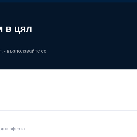
 в цял
. - възползвайте се
одна оферта.