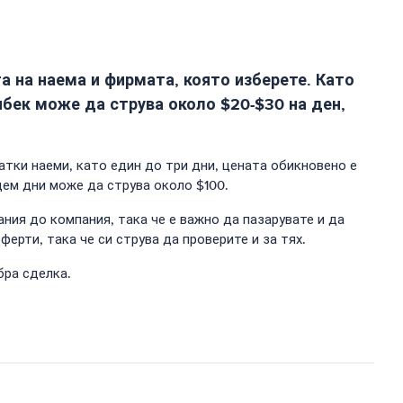
а на наема и фирмата, която изберете. Като
бек може да струва около $20-$30 на ден,
атки наеми, като един до три дни, цената обикновено е
дем дни може да струва около $100.
ния до компания, така че е важно да пазарувате и да
ерти, така че си струва да проверите и за тях.
бра сделка.