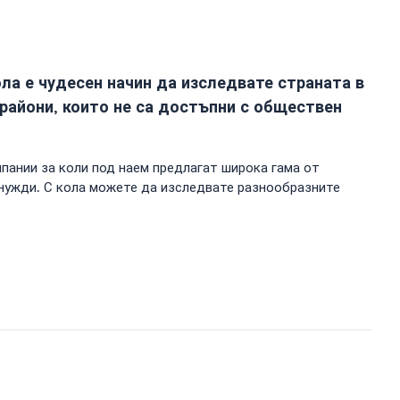
ла е чудесен начин да изследвате страната в
райони, които не са достъпни с обществен
пании за коли под наем предлагат широка гама от
нужди. С кола можете да изследвате разнообразните