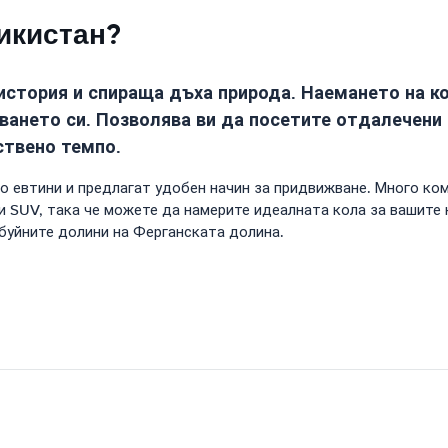
икистан?
история и спираща дъха природа. Наемането на ко
ането си. Позволява ви да посетите отдалечени 
ствено темпо.
о евтини и предлагат удобен начин за придвижване. Много ком
 SUV, така че можете да намерите идеалната кола за вашите 
 буйните долини на Ферганската долина.