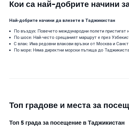
Кои са най-добрите начини з
Най-добрите начини да влезете в Таджикистан
По въздух: Повечето международни полети пристигат 
По шосе: Най-често срещаният маршрут е през Узбекис
С влак: Има редовни влакови връзки от Москва и Санкт
По море: Няма директни морски пътища до Таджикиста
Топ градове и места за посе
Топ 5 града за посещение в Таджикистан