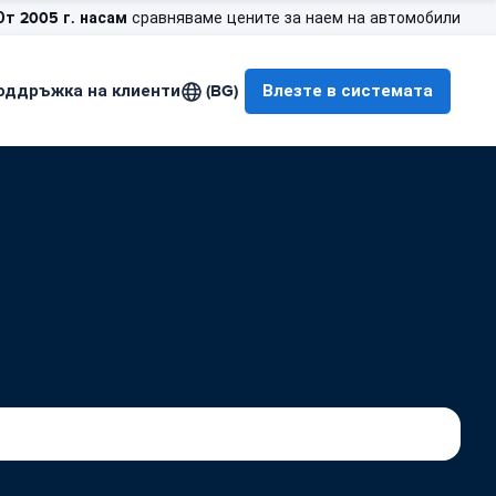
От 2005 г. насам
сравняваме цените за наем на автомобили
оддръжка на клиенти
(BG)
Влезте в системата