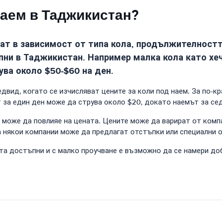
наем в Таджикистан?
ат в зависимост от типа кола, продължителностт
пни в Таджикистан. Например малка кола като хеч
ва около $50-$60 на ден.
вид, когато се изчисляват цените за коли под наем. За по-кр
т за един ден може да струва около $20, докато наемът за се
 може да повлияе на цената. Цените може да варират от компа
 някои компании може да предлагат отстъпки или специални оф
та достъпни и с малко проучване е възможно да се намери до