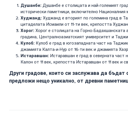
Душанбе:
Душанбе е столицата и най-големият град
исторически паметници, включително Националния му
Худжанд:
Худжанд е вторият по големина град в Та
цитаделата Исмаили от 11-ти век, крепостта Худжан
Хорог:
Хорог е столицата на Горно-Бадахшанската 
градина, Централноазиатският университет и Таджи
Кулоб:
Кулоб е град в югозападната част на Таджик
джамията Калта-и-Нур от 16-ти век и джамията Хазр
Истаравшан:
Истаравшан е град в северната част 
Калон от 11 век, крепостта Истаравшан от 11 век и 
Други градове, които си заслужава да бъдат
предложи нещо уникално, от древни паметниц