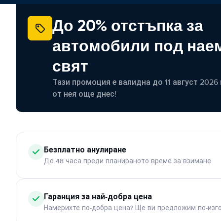
До 20% отстъпка за
автомобили под наем
свят
Тази промоция е валидна до 11 август 2026 г
от нея още днес!
Безплатно анулиране
До 48 часа преди планираното време за взимане
Гаранция за най-добра цена
Намерихте по-добра цена? Ще ви предложим по-изг