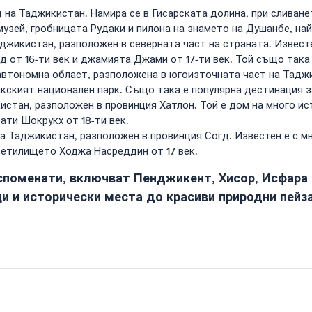
 на Таджикистан. Намира се в Гисарската долина, при сливане
зей, гробницата Рудаки и пилона на знамето на Душанбе, най
джикистан, разположен в северната част на страната. Извест
д от 16-ти век и джамията Джами от 17-ти век. Той също так
автономна област, разположена в югоизточната част на Тадж
кският национален парк. Също така е популярна дестинация з
истан, разположен в провинция Хатлон. Той е дом на много и
ати Шокрукх от 18-ти век.
на Таджикистан, разположен в провинция Согд. Известен е с 
светилището Ходжа Насреддин от 17 век.
 споменати, включват Пенджикент, Хисор, Исфара 
и и исторически места до красиви природни пейз