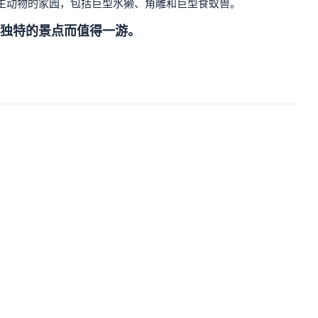
各种野生动物的家园，包括巨型水獭、角雕和巨型食蚁兽。
独特的景点而值得一游。