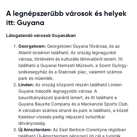
A legnépszerűbb városok és helyek
itt: Guyana
Látogatandó városok Guyanában
Georgetown:
Georgetown Guyana fővárosa, és az
Atlanti-óceánon található. Az ország legnagyobb
városa, történelmi és kulturális látnivalóiról ismert. Itt
található a Guyanai Nemzeti Múzeum, a Szent György-
székesegyház és a Stabroek piac, valamint számos
park és műemlék.
Linden:
Az ország központi részén található Linden
Guyana második legnagyobb városa. A
bauxitbányászati ​​iparáról ismert, és itt található a
Guyana Bauxite Company és a Mackenzie Sports Club.
A városban számos strand és park is található, a közeli
Kaieteur-vízesés pedig népszerű turisztikai
látványosság.
Új Amszterdam:
Az East Berbice-Corentyne régióban
található Új-Amszterdam népszerű úti cél a turisták