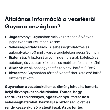
Általános információ a vezetésről
Guyana országban?
Jogosítvány:
Guyanában való vezetéshez érvényes
jogosítvánnyal kell rendelkeznie.
Sebességkorlátozások:
A sebességkorlátozás az
autópályákon 50 mph, városi területeken pedig 30 mph.
Biztonság:
A biztonsági öv minden utasnak kötelező az
autóban, és vezetés közben tilos mobiltelefont használni.
Alkohol:
Az alkoholfogyasztás törvényi határa 0,08%.
Biztosítás:
Guyanában történő vezetéskor kötelező külső
biztosítást kötni.
Guyanában a vezetés kellemes élmény lehet, ha ismeri a
helyi törvényeket és előírásokat. Fontos, hogy
rendelkezzen érvényes jogosítvánnyal, tartsa be a
sebességhatárokat, használja a biztonsági övet, és
rendelkezzen külső biztosítással. Azt is fontos