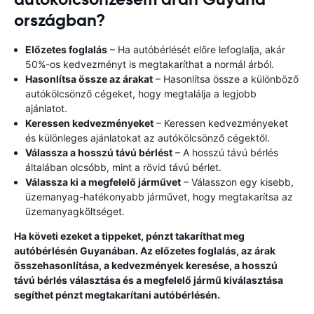
országban?
Előzetes foglalás
– Ha autóbérlését előre lefoglalja, akár
50%-os kedvezményt is megtakaríthat a normál árból.
Hasonlítsa össze az árakat
– Hasonlítsa össze a különböző
autókölcsönző cégeket, hogy megtalálja a legjobb
ajánlatot.
Keressen kedvezményeket
– Keressen kedvezményeket
és különleges ajánlatokat az autókölcsönző cégektől.
Válassza a hosszú távú bérlést
– A hosszú távú bérlés
általában olcsóbb, mint a rövid távú bérlet.
Válassza ki a megfelelő járművet
– Válasszon egy kisebb,
üzemanyag-hatékonyabb járművet, hogy megtakarítsa az
üzemanyagköltséget.
Ha követi ezeket a tippeket, pénzt takaríthat meg
autóbérlésén Guyanában. Az előzetes foglalás, az árak
összehasonlítása, a kedvezmények keresése, a hosszú
távú bérlés választása és a megfelelő jármű kiválasztása
segíthet pénzt megtakarítani autóbérlésén.