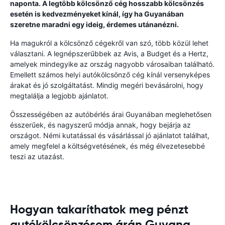
naponta. A legtöbb kölcsönző cég hosszabb kölcsönzés
esetén is kedvezményeket kínál, így ha Guyanában
szeretne maradni egy ideig, érdemes utánanézni.
Ha magukról a kölcsönző cégekről van szó, több közül lehet
választani. A legnépszerűbbek az Avis, a Budget és a Hertz,
amelyek mindegyike az ország nagyobb városaiban található.
Emellett számos helyi autókölcsönző cég kínál versenyképes
árakat és jó szolgáltatást. Mindig megéri bevásárolni, hogy
megtalálja a legjobb ajánlatot.
Összességében az autóbérlés árai Guyanában meglehetősen
ésszerűek, és nagyszerű módja annak, hogy bejárja az
országot. Némi kutatással és vásárlással jó ajánlatot találhat,
amely megfelel a költségvetésének, és még élvezetesebbé
teszi az utazást.
Hogyan takaríthatok meg pénzt
autókölcsönzésem árán Guyana