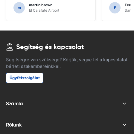
martin brown
Fern
m
F
El Calafate Airport
Santi
Segítség és kapcsolat
Segítségre van szüksége? Kérjük, vegye fel a kapcsolatot
bérleti szakembereinkkel.
Ügyfélszolgálat
Számla
Rólunk