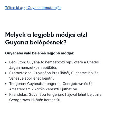
Töltse ki a(z) Guyana útmutatóját
Melyek a legjobb módjai a(z)
Guyana belépésnek?
Guyanába való belépés legjobb módjai:
Légi úton: Guyana fő nemzetközi repülőtere a Cheddi
Jagan nemzetközi repülőtér.
Szárazföldön: Guyanába Brazíliából, Suriname-ból és
Venezuelából lehet bejutni.
Tengeren: Guyanába tengeren, Georgetown és Új-
Amszterdam kikötőin keresztül juthat be.
Kirándulás: Guyanába tengerjáró hajóval lehet bejutni a
Georgetown kikötőn keresztül.