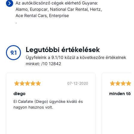
Az autókölcsönző cégek elérhető Guyana:
Alamo
Europcar
National Car Rental
Hertz
Ace Rental Cars
Enterprise
.
Legutóbbi értékelések
9.1
Ügyfeleink a 9.1/10 közül a következőre értékelnek
minket: /10 12842
07-12-2020
diego
minden tök
El Calafate (Diego) ügynöke kiváló és
nagyon hasznos volt.