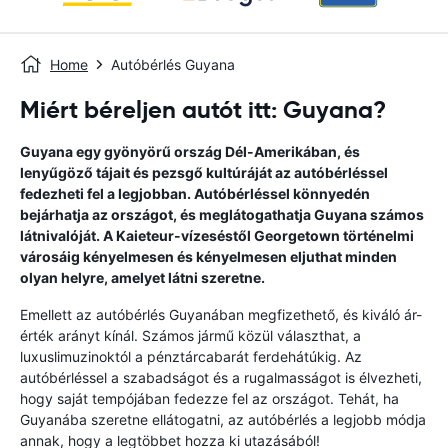
Home
Autóbérlés Guyana
Miért béreljen autót itt: Guyana?
Guyana egy gyönyörű ország Dél-Amerikában, és
lenyűgöző tájait és pezsgő kultúráját az autóbérléssel
fedezheti fel a legjobban. Autóbérléssel könnyedén
bejárhatja az országot, és meglátogathatja Guyana számos
látnivalóját. A Kaieteur-vízeséstől Georgetown történelmi
városáig kényelmesen és kényelmesen eljuthat minden
olyan helyre, amelyet látni szeretne.
Emellett az autóbérlés Guyanában megfizethető, és kiváló ár-
érték arányt kínál. Számos jármű közül választhat, a
luxuslimuzinoktól a pénztárcabarát ferdehátúkig. Az
autóbérléssel a szabadságot és a rugalmasságot is élvezheti,
hogy saját tempójában fedezze fel az országot. Tehát, ha
Guyanába szeretne ellátogatni, az autóbérlés a legjobb módja
annak, hogy a legtöbbet hozza ki utazásából!