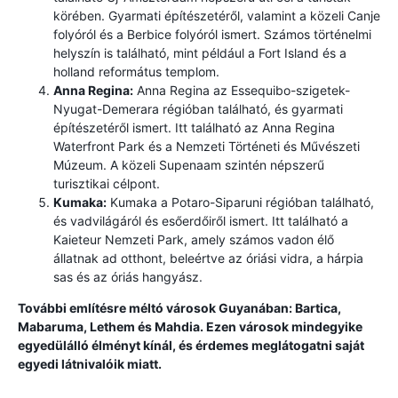
körében. Gyarmati építészetéről, valamint a közeli Canje
folyóról és a Berbice folyóról ismert. Számos történelmi
helyszín is található, mint például a Fort Island és a
holland református templom.
Anna Regina:
Anna Regina az Essequibo-szigetek-
Nyugat-Demerara régióban található, és gyarmati
építészetéről ismert. Itt található az Anna Regina
Waterfront Park és a Nemzeti Történeti és Művészeti
Múzeum. A közeli Supenaam szintén népszerű
turisztikai célpont.
Kumaka:
Kumaka a Potaro-Siparuni régióban található,
és vadvilágáról és esőerdőiről ismert. Itt található a
Kaieteur Nemzeti Park, amely számos vadon élő
állatnak ad otthont, beleértve az óriási vidra, a hárpia
sas és az óriás hangyász.
További említésre méltó városok Guyanában: Bartica,
Mabaruma, Lethem és Mahdia. Ezen városok mindegyike
egyedülálló élményt kínál, és érdemes meglátogatni saját
egyedi látnivalóik miatt.