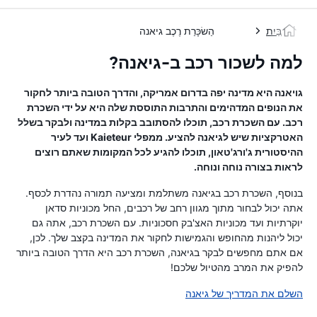
בַּיִת
הַשׂכָּרַת רֶכֶב גיאנה
למה לשכור רכב ב-גיאנה?
גויאנה היא מדינה יפה בדרום אמריקה, והדרך הטובה ביותר לחקור
את הנופים המדהימים והתרבות התוססת שלה היא על ידי השכרת
רכב. עם השכרת רכב, תוכלו להסתובב בקלות במדינה ולבקר בשלל
האטרקציות שיש לגיאנה להציע. ממפלי Kaieteur ועד לעיר
ההיסטורית ג'ורג'טאון, תוכלו להגיע לכל המקומות שאתם רוצים
לראות בצורה נוחה ונוחה.
בנוסף, השכרת רכב בגיאנה משתלמת ומציעה תמורה נהדרת לכסף.
אתה יכול לבחור מתוך מגוון רחב של רכבים, החל מכוניות סדאן
יוקרתיות ועד מכוניות האצ'בק חסכוניות. עם השכרת רכב, אתה גם
יכול ליהנות מהחופש והגמישות לחקור את המדינה בקצב שלך. לכן,
אם אתם מחפשים לבקר בגיאנה, השכרת רכב היא הדרך הטובה ביותר
להפיק את המרב מהטיול שלכם!
השלם את המדריך של גיאנה