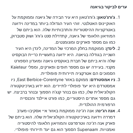
ערים לביקור בגיאנה
ג'ורג'טאון:
ג'ורג'טאון היא עיר הבירה של גיאנה וממוקמת על
האוקיינוס ​​האטלנטי. זוהי העיר הגדולה ביותר במדינה וידועה
באטרקציות ההיסטוריות והתרבותיות שלה. הוא ביתם של
המוזיאון הלאומי של גיאנה, קתדרלת סנט ג'ורג' ושוק סטברוק,
כמו גם מספר פארקים ומונומנטים.
לינדן:
ממוקמת בחלק המרכזי של המדינה, לינדן היא העיר
השנייה בגודלה בגיאנה. היא ידועה בתעשיית כריית הבוקסיט
שלה והיא ביתם של חברת באוקסיט גיאנה ומועדון הספורט
מקנזי. בעיירה יש גם מספר חופים ופארקים, ומפלי Kaieteur
הסמוכים הם אטרקציה תיירותית פופולרית.
ניו אמסטרדם:
ממוקם באזור East Berbice-Corentyne, ניו
אמסטרדם היא יעד פופולרי לתיירים. הוא ידוע בארכיטקטורה
הקולוניאלית שלו, כמו גם בנהר קנג'ה הסמוך ובנהר ברביצה. יש
גם מספר אתרים היסטוריים, כמו פורט איילנד והכנסייה
הרפורמית ההולנדית.
אנה רג'ינה:
אנה רג'ינה ממוקמת באזור איי אסקיבו-מערב
דמררה וידועה בארכיטקטורה הקולוניאלית שלה. הוא ביתם של
פארק אנה רג'ינה ווטרפרונט והמוזיאון הלאומי להיסטוריה
ואמנויות. Supenaam הסמוך הוא גם יעד תיירותי פופולרי.