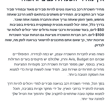
מחירי השכרת רכב בגיאנה נוטים להיות סבירים מאוד ובמחיר סביר
עבור רוב התקציבים. המחירים משתנים בהתאם לסוג הרכב שאתה
מחפש, משך הזמן שאתה צריך אותו והחברה ממנה אתה שוכר.
בדרך כלל, אתה יכול למצוא מכונית קומפקטית בסיסית בסביבות
$50 ליום, בעוד שמכוניות ורכבי שטח גדולים יותר יכולים לעלות עד
$100 ליום. רוב חברות ההשכרה מציעות גם הנחות עבור השכרות
ארוכות יותר, כך שאם אתם מתכננים להישאר בגיאנה לזמן מה, שווה
לבדוק.
כשזה מגיע לחברות ההשכרה עצמן, יש כמה לבחירה. הפופולריים
שבהם הם Avis, Budget והרץ, שלכולם יש מיקומים בערים הגדולות
בארץ. בנוסף, ישנן מספר חברות השכרת רכב מקומיות המציעות
מחירים תחרותיים ושירות טוב. תמיד שווה לעשות קניות כדי למצוא
את העסקה הטובה ביותר.
בסך הכל, מחירי השכרת רכב בגיאנה סבירים למדי ויכולים להיות דרך
מצוינת להתנייד ברחבי הארץ. על ידי מחקר וקניות בסביבה, תוכל
למצוא עסקה טובה שתתאים לתקציב שלך ותהפוך את הטיול שלך
למהנה עוד יותר.