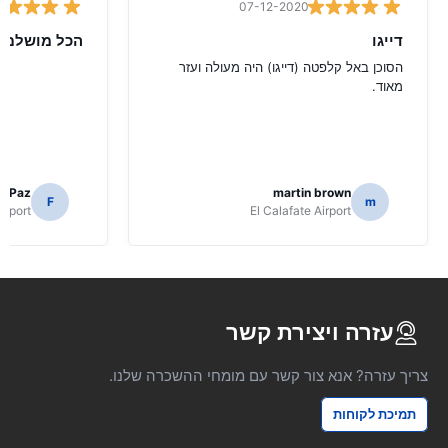
07-12-2020
דייגו
הכל מושלם
הסוכן באל קלפטה (דייגו) היה מעולה ועזר
מאוד.
o Paz
martin brown
F
m
irport
El Calafate Airport
עזרה ויצירת קשר
צריך עזרה? אנא צור קשר עם מומחי ההשכרה שלנו.
תמיכת לקוחות