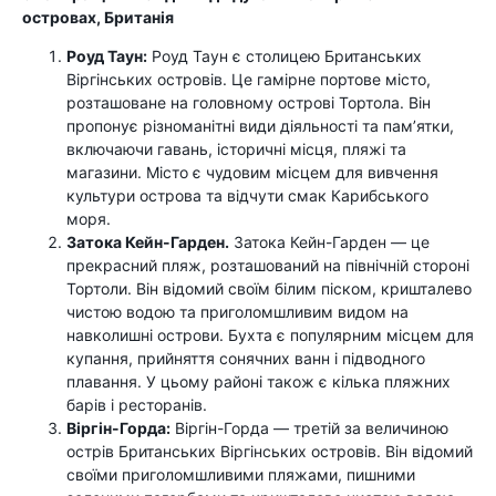
островах, Британія
Роуд Таун:
Роуд Таун є столицею Британських
Віргінських островів. Це гамірне портове місто,
розташоване на головному острові Тортола. Він
пропонує різноманітні види діяльності та пам’ятки,
включаючи гавань, історичні місця, пляжі та
магазини. Місто є чудовим місцем для вивчення
культури острова та відчути смак Карибського
моря.
Затока Кейн-Гарден.
Затока Кейн-Гарден — це
прекрасний пляж, розташований на північній стороні
Тортоли. Він відомий своїм білим піском, кришталево
чистою водою та приголомшливим видом на
навколишні острови. Бухта є популярним місцем для
купання, прийняття сонячних ванн і підводного
плавання. У цьому районі також є кілька пляжних
барів і ресторанів.
Віргін-Горда:
Віргін-Горда — третій за величиною
острів Британських Віргінських островів. Він відомий
своїми приголомшливими пляжами, пишними