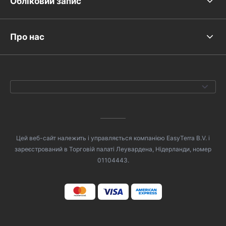
Обліковий запис
Про нас
Цей веб-сайт належить і управляється компанією EasyTerra B.V. і
зареєстрований в Торговій палаті Леувардена, Нідерланди, номер
01104443.