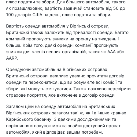
плюс податки та збори. Для більшого автомобіля, такого
як позашляховик, вартість зазвичай становить від 50 до
100 доларів США на день, плюс податки та збори.
Вартість оренди автомобіля у Віргінські острови,
Британські також залежить від тривалості оренди. Багато
компаній пропонують знижки на оренду на тиждень і
більше. Крім того, деякі орендні компанії пропонують
знижки для членів певних організацій, таких як AAA або
AARP.
Орендуючи автомобіль на Віргінських островах,
Британські острови, важливо уважно прочитати договір
оренди та переконатися, що ви розумієте всі комісії та
збори, які можуть стягуватися. Також важливо перевірити
страхове покриття, яке включене в договір оренди.
Загалом ціни на оренду автомобіля на Британських
Віргінських островах загалом такі ж, як і в інших країнах
Карибського басейну. З деякими дослідженнями та
порівнянням покупок можна знайти доступний прокат
автомобіля, який відповідає вашим потребам.