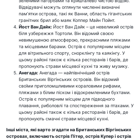
зеленими пагорбами та кришталево чистою водою.
Відвідувачі можуть оглянути численні визначні
пам’ятки острова, такі як Ванни, область гігантських
гранітних брил або маяк Коппер Майн Пойнт.
Йост Ван Дайк:
Йост Ван Дайк – це невеликий острів
біля узбережжя Тортоли. Він відомий своєю
невимушеною атмосферою, прекрасними пляжами
та місцевими барами. Острів є популярним місцем
для вітрильного спорту, снорклінгу та каякінгу. У
цьому районі також є кілька ресторанів і барів, де
пропонують страви місцевої кухні та живу музику.
Анегада:
Анегада — найпівнічніший острів
Британських Віргінських островів. Він відомий
своїми приголомшливими кораловими рифами,
пляжами з білим піском і відокремленими бухтами.
Острів є популярним місцем для підводного
плавання, риболовлі та спостереження за птахами. У
цьому районі також є кілька ресторанів і барів, де
пропонують смачні страви місцевої кухні.
Інші міста, які варто згадати на Британських Віргінських
островах, включають острів Пітер, острів Купер і острів