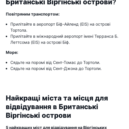
Британські Віргінські острови?
Повітряним транспортом:
Прилітайте в аеропорт Біф-Айленд (EIS) на острові
Тортола.
Прилітайте в міжнародний аеропорт імені Терранса Б.
Леттсома (EIS) на острові Біф.
Море:
Сядьте на поромі від Сент-Томас до Тортоли.
Сядьте на поромі від Сент-Джона до Тортоли.
Найкращі міста та місця для
відвідування в Британські
Віргінські острови
5 найкращих міст для відвідування на Віргінських