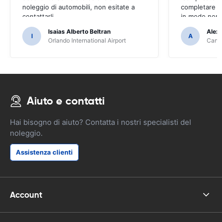
noleggio di automobili, non esitate a
completare il
contattarli
in modo non 
Isaias Alberto Beltran
Alex
I
A
Orlando International Airport
Cancu
Aiuto e contatti
Hai bisogno di aiuto? Contatta i nostri specialisti del
noleggio.
Assistenza clienti
Account