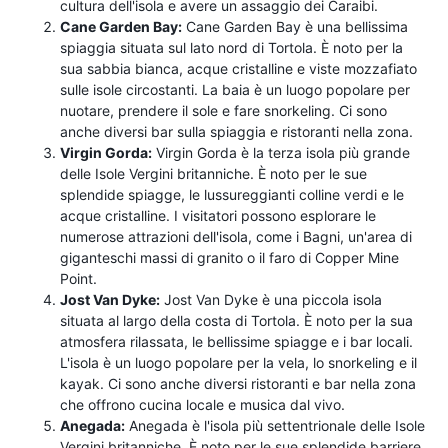
cultura dell'isola e avere un assaggio dei Caraibi.
Cane Garden Bay:
Cane Garden Bay è una bellissima
spiaggia situata sul lato nord di Tortola. È noto per la
sua sabbia bianca, acque cristalline e viste mozzafiato
sulle isole circostanti. La baia è un luogo popolare per
nuotare, prendere il sole e fare snorkeling. Ci sono
anche diversi bar sulla spiaggia e ristoranti nella zona.
Virgin Gorda:
Virgin Gorda è la terza isola più grande
delle Isole Vergini britanniche. È noto per le sue
splendide spiagge, le lussureggianti colline verdi e le
acque cristalline. I visitatori possono esplorare le
numerose attrazioni dell'isola, come i Bagni, un'area di
giganteschi massi di granito o il faro di Copper Mine
Point.
Jost Van Dyke:
Jost Van Dyke è una piccola isola
situata al largo della costa di Tortola. È noto per la sua
atmosfera rilassata, le bellissime spiagge e i bar locali.
L'isola è un luogo popolare per la vela, lo snorkeling e il
kayak. Ci sono anche diversi ristoranti e bar nella zona
che offrono cucina locale e musica dal vivo.
Anegada:
Anegada è l'isola più settentrionale delle Isole
Vergini britanniche. È noto per le sue splendide barriere