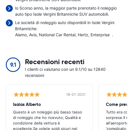
lo Scorso anno, la maggior parte prenotato il noleggio
auto tipo Isole Vergini Britanniche SUV automobili.
Le società di noleggio auto disponibili in Isole Vergini
Britanniche:
Alamo
Avis
National Car Rental
Hertz
Enterprise
.
Recensioni recenti
9.1
I clienti ci valutano con un 9.1/10 su 12840
recensioni
18-01-2021
Isaias Alberto
Come previ
Questo è un noleggio più basso tasso
Tutto era co
di noleggio che ho ricevuto; Qualità e
sorprese.Il ri
condizione della vettura è
all'aeroporto
eccellente.Se volete soldi sicuri nel
'complicato 