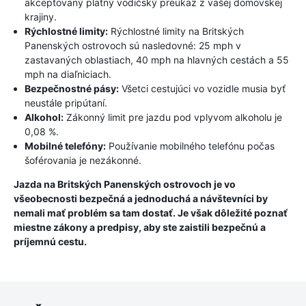
akceptovaný platný vodičský preukaz z vašej domovskej
krajiny.
Rýchlostné limity:
Rýchlostné limity na Britských
Panenských ostrovoch sú nasledovné: 25 mph v
zastavaných oblastiach, 40 mph na hlavných cestách a 55
mph na diaľniciach.
Bezpečnostné pásy:
Všetci cestujúci vo vozidle musia byť
neustále pripútaní.
Alkohol:
Zákonný limit pre jazdu pod vplyvom alkoholu je
0,08 %.
Mobilné telefóny:
Používanie mobilného telefónu počas
šoférovania je nezákonné.
Jazda na Britských Panenských ostrovoch je vo
všeobecnosti bezpečná a jednoduchá a návštevníci by
nemali mať problém sa tam dostať. Je však dôležité poznať
miestne zákony a predpisy, aby ste zaistili bezpečnú a
príjemnú cestu.