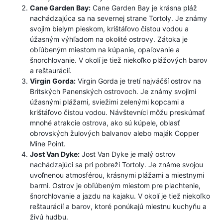
Cane Garden Bay:
Cane Garden Bay je krásna pláž
nachádzajúca sa na severnej strane Tortoly. Je známy
svojim bielym pieskom, krištáľovo čistou vodou a
úžasným výhľadom na okolité ostrovy. Zátoka je
obľúbeným miestom na kúpanie, opaľovanie a
šnorchlovanie. V okolí je tiež niekoľko plážových barov
a reštaurácií.
Virgin Gorda:
Virgin Gorda je tretí najväčší ostrov na
Britských Panenských ostrovoch. Je známy svojimi
úžasnými plážami, sviežimi zelenými kopcami a
krištáľovo čistou vodou. Návštevníci môžu preskúmať
mnohé atrakcie ostrova, ako sú kúpele, oblasť
obrovských žulových balvanov alebo maják Copper
Mine Point.
Jost Van Dyke:
Jost Van Dyke je malý ostrov
nachádzajúci sa pri pobreží Tortoly. Je známe svojou
uvoľnenou atmosférou, krásnymi plážami a miestnymi
barmi. Ostrov je obľúbeným miestom pre plachtenie,
šnorchlovanie a jazdu na kajaku. V okolí je tiež niekoľko
reštaurácií a barov, ktoré ponúkajú miestnu kuchyňu a
živú hudbu.