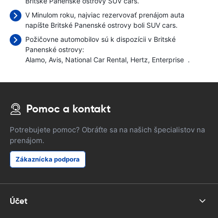
Britské Panenské ostrovy SUV cars.
V Minulom roku, najviac rezervovať prenájom auta
napíšte Britské Panenské ostrovy boli SUV cars.
Požičovne automobilov sú k dispozícii v Britské
Panenské ostrovy:
Alamo
Avis
National Car Rental
Hertz
Enterprise
.
Pomoc a kontakt
Potrebujete pomoc? Obráťte sa na našich špecialistov na
prenájom.
Zákaznícka podpora
Účet