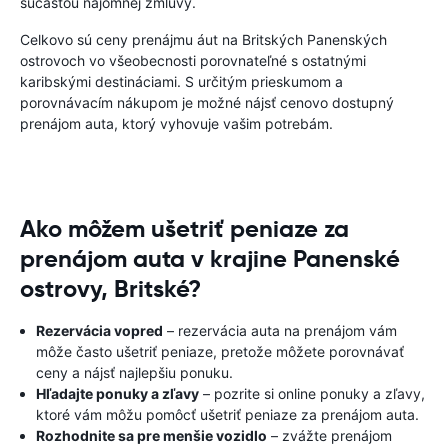
súčasťou nájomnej zmluvy.
Celkovo sú ceny prenájmu áut na Britských Panenských
ostrovoch vo všeobecnosti porovnateľné s ostatnými
karibskými destináciami. S určitým prieskumom a
porovnávacím nákupom je možné nájsť cenovo dostupný
prenájom auta, ktorý vyhovuje vašim potrebám.
Ako môžem ušetriť peniaze za
prenájom auta v krajine Panenské
ostrovy, Britské?
Rezervácia vopred
– rezervácia auta na prenájom vám
môže často ušetriť peniaze, pretože môžete porovnávať
ceny a nájsť najlepšiu ponuku.
Hľadajte ponuky a zľavy
– pozrite si online ponuky a zľavy,
ktoré vám môžu pomôcť ušetriť peniaze za prenájom auta.
Rozhodnite sa pre menšie vozidlo
– zvážte prenájom