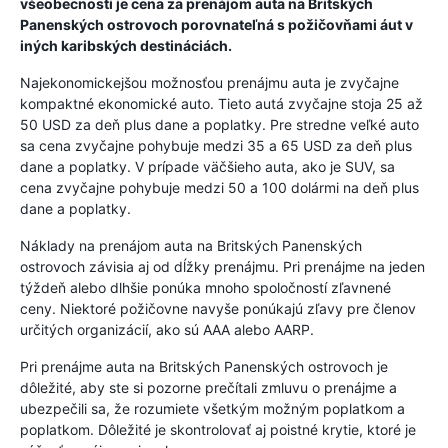
všeobecnosti je cena za prenájom auta na Britských
Panenských ostrovoch porovnateľná s požičovňami áut v
iných karibských destináciách.
Najekonomickejšou možnosťou prenájmu auta je zvyčajne
kompaktné ekonomické auto. Tieto autá zvyčajne stoja 25 až
50 USD za deň plus dane a poplatky. Pre stredne veľké auto
sa cena zvyčajne pohybuje medzi 35 a 65 USD za deň plus
dane a poplatky. V prípade väčšieho auta, ako je SUV, sa
cena zvyčajne pohybuje medzi 50 a 100 dolármi na deň plus
dane a poplatky.
Náklady na prenájom auta na Britských Panenských
ostrovoch závisia aj od dĺžky prenájmu. Pri prenájme na jeden
týždeň alebo dlhšie ponúka mnoho spoločností zľavnené
ceny. Niektoré požičovne navyše ponúkajú zľavy pre členov
určitých organizácií, ako sú AAA alebo AARP.
Pri prenájme auta na Britských Panenských ostrovoch je
dôležité, aby ste si pozorne prečítali zmluvu o prenájme a
ubezpečili sa, že rozumiete všetkým možným poplatkom a
poplatkom. Dôležité je skontrolovať aj poistné krytie, ktoré je