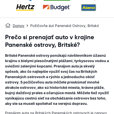
Domov
Požičovňa áut Panenské Ostrovy, Britské
Prečo si prenajať auto v krajine
Panenské ostrovy, Britské?
Britské Panenské ostrovy ponúkajú návštevníkom úžasnú
krajinu s bielymi piesočnatými plážami, tyrkysovou vodou a
sviežimi zelenými kopcami. Prenájom auta je skvelý
spôsob, ako čo najlepšie využiť svoj čas na Britských
Panenských ostrovoch a rýchlo a jednoducho obísť
ostrovy. S požičovňou auta môžete preskúmať mnohé
atrakcie ostrovov, ako sú historické miesta, krásne pláže,
bujný dažďový prales a očarujúce mestá. Môžete tiež využiť
vynikajúcu cestnú sieť na obchádzanie ostrovov bez toho,
aby ste sa museli spoliehať na verejnú dopravu.
Prenájom auta na Britských Panenských ostrovoch je cenovo