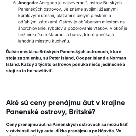
Anegada:
Anegada je najsevernejší ostrov Britských
Panenských ostrovov. Je známe svojimi úžasnými
koralovými útesmi, plážami s bielym pieskom a
odľahlými zátokami. Ostrov je obľúbeným miestom na
šnorchlovanie, rybolov a pozorovanie vtákov. V okolí je
tiež niekoľko reštaurácií a barov, ktoré ponúkajú
lahodnú miestnu kuchyňu.
Ďalšie mestá na Britských Panenských ostrovoch, ktoré
stoja za zmienku, sú Peter Island, Cooper Island a Norman
Island. Každý z týchto ostrovov ponúka niečo jedinečné a
stojí za to ho navštíviť.
Aké sú ceny prenájmu áut v krajine
Panenské ostrovy, Britské?
Ceny prenájmu áut na Panenských ostrovoch sa môžu líšiť
v závislosti od typ auta, dĺžka prenájmu a požičovňa. Vo