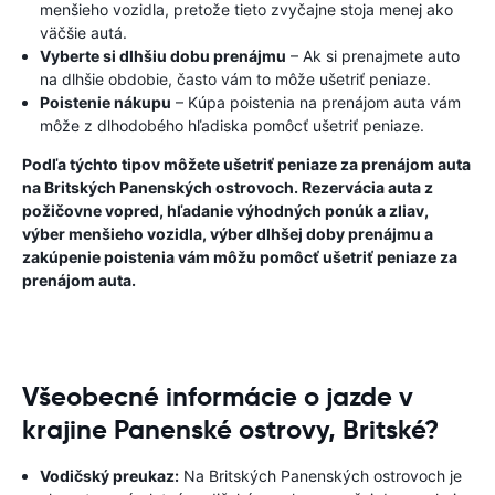
menšieho vozidla, pretože tieto zvyčajne stoja menej ako
väčšie autá.
Vyberte si dlhšiu dobu prenájmu
– Ak si prenajmete auto
na dlhšie obdobie, často vám to môže ušetriť peniaze.
Poistenie nákupu
– Kúpa poistenia na prenájom auta vám
môže z dlhodobého hľadiska pomôcť ušetriť peniaze.
Podľa týchto tipov môžete ušetriť peniaze za prenájom auta
na Britských Panenských ostrovoch. Rezervácia auta z
požičovne vopred, hľadanie výhodných ponúk a zliav,
výber menšieho vozidla, výber dlhšej doby prenájmu a
zakúpenie poistenia vám môžu pomôcť ušetriť peniaze za
prenájom auta.
Všeobecné informácie o jazde v
krajine Panenské ostrovy, Britské?
Vodičský preukaz:
Na Britských Panenských ostrovoch je