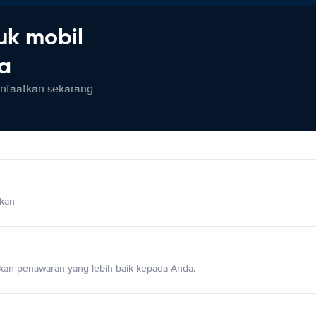
uk mobil
ia
anfaatkan sekarang
lkan
an penawaran yang lebih baik kepada Anda.