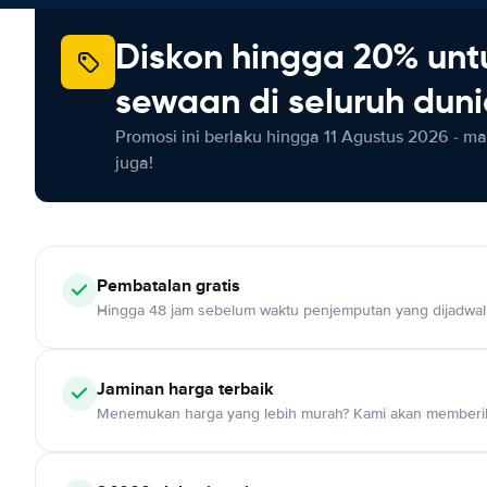
Diskon hingga 20% unt
sewaan di seluruh dun
Promosi ini berlaku hingga 11 Agustus 2026 - m
juga!
Pembatalan gratis
Hingga 48 jam sebelum waktu penjemputan yang dijadwa
Jaminan harga terbaik
Menemukan harga yang lebih murah? Kami akan memberik