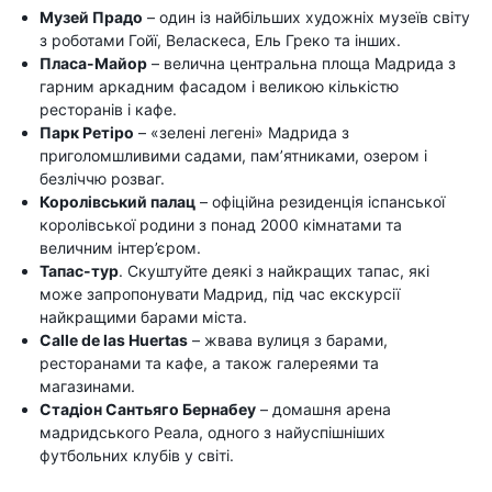
Музей Прадо
– один із найбільших художніх музеїв світу
з роботами Гойї, Веласкеса, Ель Греко та інших.
Пласа-Майор
– велична центральна площа Мадрида з
гарним аркадним фасадом і великою кількістю
ресторанів і кафе.
Парк Ретіро
– «зелені легені» Мадрида з
приголомшливими садами, пам’ятниками, озером і
безліччю розваг.
Королівський палац
– офіційна резиденція іспанської
королівської родини з понад 2000 кімнатами та
величним інтер’єром.
Тапас-тур
. Скуштуйте деякі з найкращих тапас, які
може запропонувати Мадрид, під час екскурсії
найкращими барами міста.
Calle de las Huertas
– жвава вулиця з барами,
ресторанами та кафе, а також галереями та
магазинами.
Стадіон Сантьяго Бернабеу
– домашня арена
мадридського Реала, одного з найуспішніших
футбольних клубів у світі.