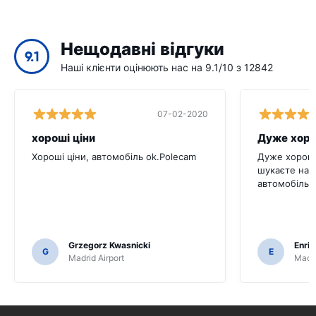
Нещодавні відгуки
9.1
Наші клієнти оцінюють нас на 9.1/10 з 12842
07-02-2020
хороші ціни
Дуже хоро
Хороші ціни, автомобіль ok.Polecam
Дуже хороши
шукаєте над
автомобіль.
Grzegorz Kwasnicki
Enri
G
E
Madrid Airport
Madri