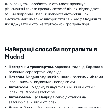
як онлайн, так і особисто. Місто також пропонує
різноманітні пакети прокату автомобілів, які відповідають
вашим потребам. Взявши напрокат автомобіль, ви
зможете максимально використати свій час у Мадриді та
досліджувати місто, не турбуючись про транспорт.
Найкращі способи потрапити в
Madrid
Повітряним транспортом
. Аеропорт Мадрид-Барахас є
головним аеропортом Мадрида.
Потягом
. Мадрид з’єднаний з іншими великими містами
Іспанії високошвидкісними поїздами AVE.
Автобусом
– Мадрид з’єднується з іншими містами
Іспанії та Європи автобусом.
Автомобілем
. До Мадрида легко дістатися на
автомобілі з інших міст Іспанії.
Човном
. З порту Мадрида курсують пороми до деяких