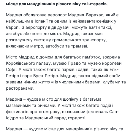
місце для мандрівників різного віку та інтересів.
Мадрид обслуговує аеропорт Мадрид-Барахас, який є
найбільшим в Іспанії та одним із найзавантаженіших у
Європі. З аеропорту відвідувачі можуть взяти таксі,
автобус або потяг до міста. Мадрид також має
розгалужену систему громадського транспорту,
включаючи метро, ​​автобуси та трамваї.
Місто Мадрид є домом для багатьох пам’яток, зокрема
Королівського палацу, музею Прадо та музею королеви
Софії. У місті також багато парків і садів, таких як Ель-
Ретіро і парк Буен-Ретіро. Мадрид також відомий своїм
жвавим нічним життям із численними барами, клубами та
ресторанами.
Мадрид – чудове місто для шопінгу з багатьма
магазинами та ринками. У місті також багато подій і
фестивалів протягом року, включаючи фестиваль Сан-
Ісідро та Мадридський парад гордості.
Мадрид — чудове місце для мандрівників різного віку та