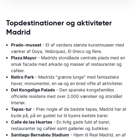
Topdestinationer og aktiviteter
Madrid
Prado-museet
- Et af verdens største kunstmuseer med
værker af Goya, Velázquez, El Greco og flere.
Plaza Mayor
- Madrids storslåede centrale plads med en
smuk facade med arkade og masser af restauranter og
caféer.
Retiro Park
- Madrids "grønne lunge" med fantastiske
haver, monumenter, en sø og en bred vifte af aktiviteter.
Det Kongelige Palads
- Den spanske kongefamilies
officielle residens med over 2.000 værelser og storslået
interiør.
Tapas-tur
- Prøv nogle af de bedste tapas, Madrid har at
byde på, på en guidet tur til byens bedste barer.
Calle de las Huertas
- En livlig gade fuld af barer,
restauranter og caféer samt gallerier og butikker.
Santiago Bernabéu Stadium
- Hjem til Real Madrid, en af ​​