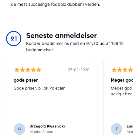
de mest succesrige fodboldklubber i verden.
Seneste anmeldelser
9.1
Kunder bedømmer os med en 9.1/10 ud af 12842
bedømmelser
07-02-2020
gode priser
Meget god 
Gode ​​priser, bil ok.Polecam
Meget god mu
udkig efter en
Grzegorz Kwasnicki
Enri
G
E
Madrid Airport
Madri