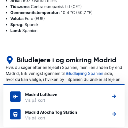
Areal:
607 kvadrat miles
Tidszone:
Centraleuropæisk tid (CET)
Gennemsnitstemperatur:
10,4 °C (50,7 °F)
Valuta:
Euro (EUR)
Sprog:
Spansk
Land:
Spanien
Biludlejere i og omkring Madrid
Hvis du søger efter en lejebil i Spanien, men i en anden by end
Madrid, klik venligst igennem til
Biludlejning Spanien
side,
hvor du kan vælge, i hvilken by i Spanien du ønsker at leje en
bil.
Madrid Lufthavn
Vis på kort
Madrid Atocha Tog Station
Vis på kort