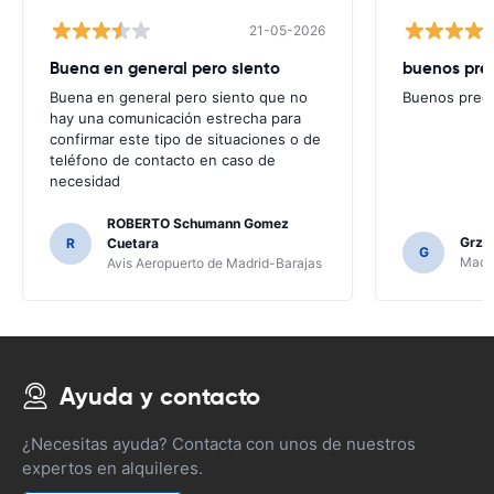
21-05-2026
Buena en general pero siento
buenos pre
Buena en general pero siento que no
Buenos preci
hay una comunicación estrecha para
confirmar este tipo de situaciones o de
teléfono de contacto en caso de
necesidad
ROBERTO Schumann Gomez
Grze
R
Cuetara
G
Madri
Avis Aeropuerto de Madrid-Barajas
Ayuda y contacto
¿Necesitas ayuda? Contacta con unos de nuestros
expertos en alquileres.