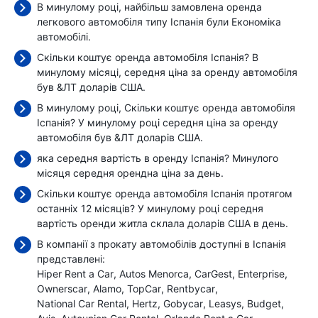
В минулому році, найбільш замовлена оренда
легкового автомобіля типу Іспанія були Економіка
автомобілі.
Скільки коштує оренда автомобіля Іспанія? В
минулому місяці, середня ціна за оренду автомобіля
був
&ЛТ доларів США.
В минулому році, Скільки коштує оренда автомобіля
Іспанія? У минулому році середня ціна за оренду
автомобіля був
&ЛТ доларів США.
яка середня вартість в оренду Іспанія? Минулого
місяця середня орендна ціна
за день.
Скільки коштує оренда автомобіля Іспанія протягом
останніх 12 місяців? У минулому році середня
вартість оренди житла склала
доларів США в день.
В компанії з прокату автомобілів доступні в Іспанія
представлені:
Hiper Rent a Car
Autos Menorca
CarGest
Enterprise
Ownerscar
Alamo
TopCar
Rentbycar
National Car Rental
Hertz
Gobycar
Leasys
Budget