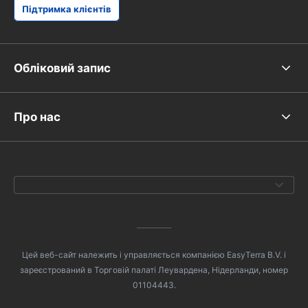
Підтримка клієнтів
Обліковий запис
Про нас
Цей веб-сайт належить і управляється компанією EasyTerra B.V. і
зареєстрований в Торговій палаті Леувардена, Нідерланди, номер
01104443.