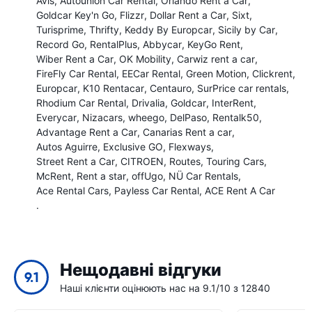
Avis
Autounion Car Rental
Orlando Rent a Car
Goldcar Key'n Go
Flizzr
Dollar Rent a Car
Sixt
Turisprime
Thrifty
Keddy By Europcar
Sicily by Car
Record Go
RentalPlus
Abbycar
KeyGo Rent
Wiber Rent a Car
OK Mobility
Carwiz rent a car
FireFly Car Rental
EECar Rental
Green Motion
Clickrent
Europcar
K10 Rentacar
Centauro
SurPrice car rentals
Rhodium Car Rental
Drivalia
Goldcar
InterRent
Everycar
Nizacars
wheego
DelPaso
Rentalk50
Advantage Rent a Car
Canarias Rent a car
Autos Aguirre
Exclusive GO
Flexways
Street Rent a Car
CITROEN
Routes
Touring Cars
McRent
Rent a star
offUgo
NÜ Car Rentals
Ace Rental Cars
Payless Car Rental
ACE Rent A Car
.
Нещодавні відгуки
9.1
Наші клієнти оцінюють нас на 9.1/10 з 12840