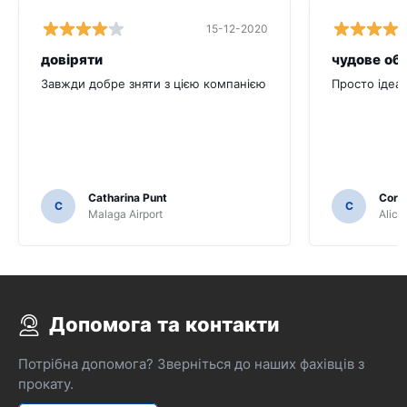
15-12-2020
довіряти
чудове об
Завжди добре зняти з цією компанією
Просто ідеа
Catharina Punt
Corne
C
C
Malaga Airport
Alica
Допомога та контакти
Потрібна допомога? Зверніться до наших фахівців з
прокату.