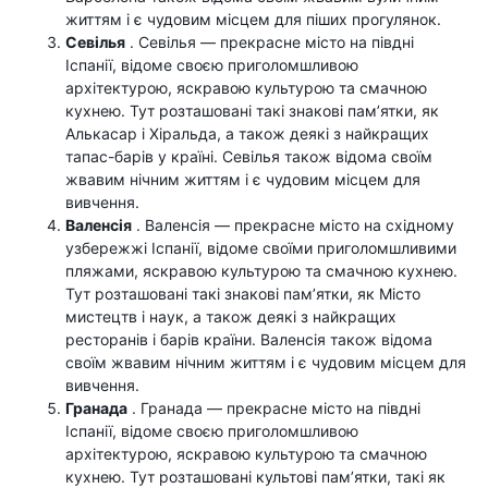
життям і є чудовим місцем для піших прогулянок.
Севілья
. Севілья — прекрасне місто на півдні
Іспанії, відоме своєю приголомшливою
архітектурою, яскравою культурою та смачною
кухнею. Тут розташовані такі знакові пам’ятки, як
Алькасар і Хіральда, а також деякі з найкращих
тапас-барів у країні. Севілья також відома своїм
жвавим нічним життям і є чудовим місцем для
вивчення.
Валенсія
. Валенсія — прекрасне місто на східному
узбережжі Іспанії, відоме своїми приголомшливими
пляжами, яскравою культурою та смачною кухнею.
Тут розташовані такі знакові пам’ятки, як Місто
мистецтв і наук, а також деякі з найкращих
ресторанів і барів країни. Валенсія також відома
своїм жвавим нічним життям і є чудовим місцем для
вивчення.
Гранада
. Гранада — прекрасне місто на півдні
Іспанії, відоме своєю приголомшливою
архітектурою, яскравою культурою та смачною
кухнею. Тут розташовані культові пам’ятки, такі як