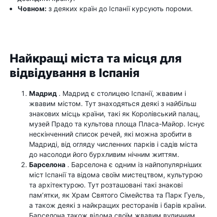
Човном:
з деяких країн до Іспанії курсують пороми.
Найкращі міста та місця для
відвідування в Іспанія
Мадрид
. Мадрид є столицею Іспанії, жвавим і
жвавим містом. Тут знаходяться деякі з найбільш
знакових місць країни, такі як Королівський палац,
музей Прадо та культова площа Пласа-Майор. Існує
нескінченний список речей, які можна зробити в
Мадриді, від огляду численних парків і садів міста
до насолоди його бурхливим нічним життям.
Барселона
. Барселона є одним із найпопулярніших
міст Іспанії та відома своїм мистецтвом, культурою
та архітектурою. Тут розташовані такі знакові
пам’ятки, як Храм Святого Сімейства та Парк Гуель,
а також деякі з найкращих ресторанів і барів країни.
Барселона також відома своїм жвавим вуличним