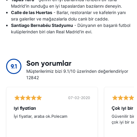
Madrid'in sunduğu en iyi tapaslardan bazılarını deneyin.
Calle de las Huertas
- Barlar, restoranlar ve kafelerin yanı
sıra galeriler ve mağazalarla dolu canlı bir cadde.
Santiago Bernabéu Stadyumu
- Dünyanın en başarılı futbol
kulüplerinden biri olan Real Madrid'in evi.
Son yorumlar
9.1
Müşterilerimiz bizi 9.1/10 üzerinden değerlendiriyor
12842
07-02-2020
iyi fiyatları
Çok iyi bir
İyi fiyatlar, araba ok.Polecam
Güvenilir bir 
çok iyi bir s