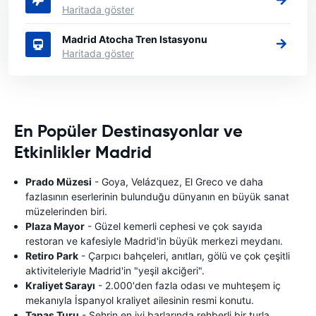
Haritada göster
Madrid Atocha Tren Istasyonu
Haritada göster
En Popüler Destinasyonlar ve
Etkinlikler Madrid
Prado Müzesi
- Goya, Velázquez, El Greco ve daha
fazlasının eserlerinin bulunduğu dünyanın en büyük sanat
müzelerinden biri.
Plaza Mayor
- Güzel kemerli cephesi ve çok sayıda
restoran ve kafesiyle Madrid'in büyük merkezi meydanı.
Retiro Park
- Çarpıcı bahçeleri, anıtları, gölü ve çok çeşitli
aktiviteleriyle Madrid'in "yeşil akciğeri".
Kraliyet Sarayı
- 2.000'den fazla odası ve muhteşem iç
mekanıyla İspanyol kraliyet ailesinin resmi konutu.
Tapas Turu
- Şehrin en iyi barlarında rehberli bir turla