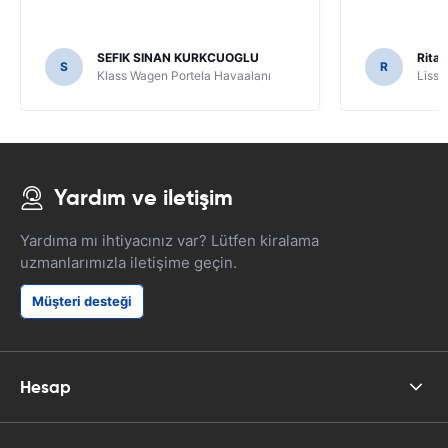
SEFIK SINAN KURKCUOGLU
Rita 
S
R
Klass Wagen Portela Havaalanı
Lissa
Yardım ve iletişim
Yardıma mı ihtiyacınız var? Lütfen kiralama
uzmanlarımızla iletişime geçin.
Müşteri desteği
Hesap