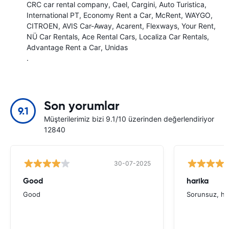
CRC car rental company
Cael
Cargini
Auto Turistica
International PT
Economy Rent a Car
McRent
WAYGO
CITROEN
AVIS Car-Away
Acarent
Flexways
Your Rent
NÜ Car Rentals
Ace Rental Cars
Localiza Car Rentals
Advantage Rent a Car
Unidas
.
Son yorumlar
9.1
Müşterilerimiz bizi 9.1/10 üzerinden değerlendiriyor
12840
30-07-2025
Good
harika
Good
Sorunsuz, hı