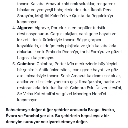
tanınır. Kasaba Arnavut kaldırımlı sokaklar, rengarenk
binalar ve yemyeşil bahçelerle doludur. İkonik Pena
Sarayı'nı, Mağribi Kalesi'ni ve Quinta da Regaleira'yı
kaçırmayın.
Algarve:
Algarve, Portekiz'in en popüler turistik
destinasyonudur. Çarpıcı plajları, canlı gece hayatı ve
lezzetli deniz ürünleriyle tanınır. Bölge çarpıcı
kayalıklarla, el değmemiş plajlarla ve şirin kasabalarla
doludur. İkonik Praia da Rocha'yı, tarihi Faro'yu ve güzel
Lagos'u kaçırmayın.
Coimbra:
Coimbra, Portekiz'in merkezinde büyüleyici
bir şehirdir. Antik üniversitesi, canlı gece hayatı ve göz
alıcı mimarisiyle tanınır. Şehir Arnavut kaldırımlı sokaklar,
anıtlar ve kiliselerin yanı sıra çeşitli mağazalar, barlar ve
restoranlarla doludur. İkonik Coimbra Eski Üniversitesi'ni,
Se Velha Katedrali'ni ve güzel Mondego Nehri'ni
kaçırmayın.
Bahsetmeye değer diğer şehirler arasında Braga, Aveiro,
Évora ve Funchal yer alır. Bu şehirlerin hepsi eşsiz bir
deneyim sunuyor ve ziyaret etmeye değer.