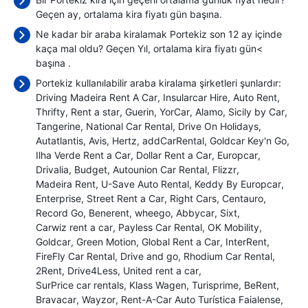
Geçen ay, ortalama kira fiyatı
gün başına.
Ne kadar bir araba kiralamak Portekiz son 12 ay içinde
kaça mal oldu? Geçen Yıl, ortalama kira fiyatı gün<
başına
.
Portekiz kullanılabilir araba kiralama şirketleri şunlardır:
Driving Madeira Rent A Car
Insularcar Hire
Auto Rent
Thrifty
Rent a star
Guerin
YorCar
Alamo
Sicily by Car
Tangerine
National Car Rental
Drive On Holidays
Autatlantis
Avis
Hertz
addCarRental
Goldcar Key'n Go
Ilha Verde Rent a Car
Dollar Rent a Car
Europcar
Drivalia
Budget
Autounion Car Rental
Flizzr
Madeira Rent
U-Save Auto Rental
Keddy By Europcar
Enterprise
Street Rent a Car
Right Cars
Centauro
Record Go
Benerent
wheego
Abbycar
Sixt
Carwiz rent a car
Payless Car Rental
OK Mobility
Goldcar
Green Motion
Global Rent a Car
InterRent
FireFly Car Rental
Drive and go
Rhodium Car Rental
2Rent
Drive4Less
United rent a car
SurPrice car rentals
Klass Wagen
Turisprime
BeRent
Bravacar
Wayzor
Rent-A-Car Auto Turística Faialense