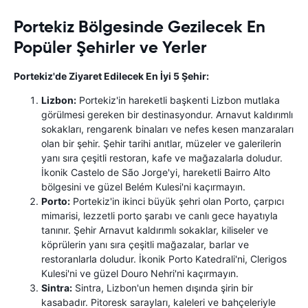
Portekiz Bölgesinde Gezilecek En
Popüler Şehirler ve Yerler
Portekiz'de Ziyaret Edilecek En İyi 5 Şehir:
Lizbon:
Portekiz'in hareketli başkenti Lizbon mutlaka
görülmesi gereken bir destinasyondur. Arnavut kaldırımlı
sokakları, rengarenk binaları ve nefes kesen manzaraları
olan bir şehir. Şehir tarihi anıtlar, müzeler ve galerilerin
yanı sıra çeşitli restoran, kafe ve mağazalarla doludur.
İkonik Castelo de São Jorge'yi, hareketli Bairro Alto
bölgesini ve güzel Belém Kulesi'ni kaçırmayın.
Porto:
Portekiz'in ikinci büyük şehri olan Porto, çarpıcı
mimarisi, lezzetli porto şarabı ve canlı gece hayatıyla
tanınır. Şehir Arnavut kaldırımlı sokaklar, kiliseler ve
köprülerin yanı sıra çeşitli mağazalar, barlar ve
restoranlarla doludur. İkonik Porto Katedrali'ni, Clerigos
Kulesi'ni ve güzel Douro Nehri'ni kaçırmayın.
Sintra:
Sintra, Lizbon'un hemen dışında şirin bir
kasabadır. Pitoresk sarayları, kaleleri ve bahçeleriyle