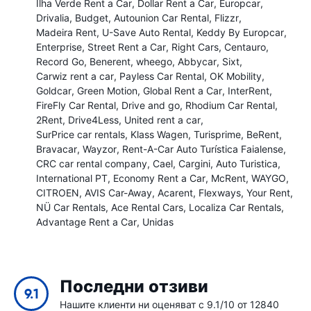
Ilha Verde Rent a Car
Dollar Rent a Car
Europcar
Drivalia
Budget
Autounion Car Rental
Flizzr
Madeira Rent
U-Save Auto Rental
Keddy By Europcar
Enterprise
Street Rent a Car
Right Cars
Centauro
Record Go
Benerent
wheego
Abbycar
Sixt
Carwiz rent a car
Payless Car Rental
OK Mobility
Goldcar
Green Motion
Global Rent a Car
InterRent
FireFly Car Rental
Drive and go
Rhodium Car Rental
2Rent
Drive4Less
United rent a car
SurPrice car rentals
Klass Wagen
Turisprime
BeRent
Bravacar
Wayzor
Rent-A-Car Auto Turística Faialense
CRC car rental company
Cael
Cargini
Auto Turistica
International PT
Economy Rent a Car
McRent
WAYGO
CITROEN
AVIS Car-Away
Acarent
Flexways
Your Rent
NÜ Car Rentals
Ace Rental Cars
Localiza Car Rentals
Advantage Rent a Car
Unidas
Последни отзиви
9.1
Нашите клиенти ни оценяват с 9.1/10 от 12840