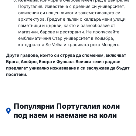
Португалия. Известен е с древния си университет,
оживения си нощен живот и зашеметяващата си
архитектура. Градът е пълен с калдъръмени улици,
паметници и църкви, както и разнообразие от
магазини, барове и ресторанти. Не пропускайте
емблематичния Стар университет в Коимбра,
катедралата Se Velha и красивата река Мондего.
Други градове, които си струва да споменем, включват
Брага, Авейро, Евора и Фуншал. Всички тези градове
предлагат уникално изживяване и си заслужава да бъдат
посетени.
Популярни Португалия коли
под наем и наемане на коли