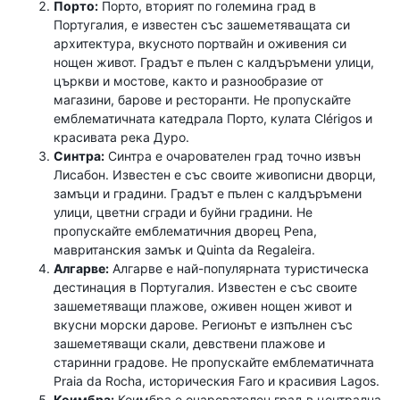
Порто:
Порто, вторият по големина град в
Португалия, е известен със зашеметяващата си
архитектура, вкусното портвайн и оживения си
нощен живот. Градът е пълен с калдъръмени улици,
църкви и мостове, както и разнообразие от
магазини, барове и ресторанти. Не пропускайте
емблематичната катедрала Порто, кулата Clérigos и
красивата река Дуро.
Синтра:
Синтра е очарователен град точно извън
Лисабон. Известен е със своите живописни дворци,
замъци и градини. Градът е пълен с калдъръмени
улици, цветни сгради и буйни градини. Не
пропускайте емблематичния дворец Pena,
мавританския замък и Quinta da Regaleira.
Алгарве:
Алгарве е най-популярната туристическа
дестинация в Португалия. Известен е със своите
зашеметяващи плажове, оживен нощен живот и
вкусни морски дарове. Регионът е изпълнен със
зашеметяващи скали, девствени плажове и
старинни градове. Не пропускайте емблематичната
Praia da Rocha, историческия Faro и красивия Lagos.
Коимбра:
Коимбра е очарователен град в централна