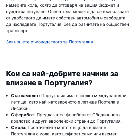
намерите кола, която да отговаря на вашия бюджет и
нужди за пътуване. Освен това можете да се възползвате
от удобството да имате собствен автомобил и свободата
да изследвате Португалия, без да разчитате на обществен
транспорт.
Завършете ръководството за Португалия
Кои са най-добрите начини за
влизане в Португалия?
Със самолет:
Португалия има няколко международни
летища, като най-натовареното е летище Портела в
Лисабон.
С ферибот:
Предлагат се фериботи от Обединеното
кралство и други европейски страни до Португалия.
С кола:
Посетителите могат също да влязат в
Португалия с кола, като шофират сами или вземат