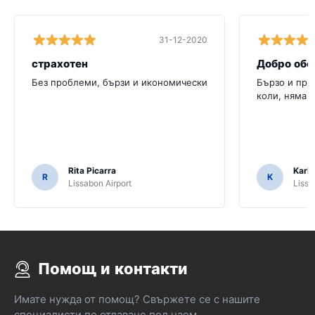
31-12-2020
страхотен
Добро обс
Без проблеми, бързи и икономически
Бързо и при
коли, няма 
Rita Picarra
Karl 
R
K
Lissabon Airport
Lissa
Помощ и контакти
Имате нужда от помощ? Свържете се с нашите
специалисти по отдаване под наем.