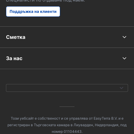
Поддръжка на клиенти
Сметка
За нас
Този уебсайт е собственост и се управлява от EasyTerra B.V. и е
регистриран в Търговската камара в Лиуварден, Нидерландия, под
номер 01104443.