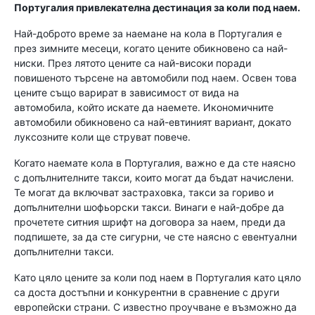
Португалия привлекателна дестинация за коли под наем.
Най-доброто време за наемане на кола в Португалия е
през зимните месеци, когато цените обикновено са най-
ниски. През лятото цените са най-високи поради
повишеното търсене на автомобили под наем. Освен това
цените също варират в зависимост от вида на
автомобила, който искате да наемете. Икономичните
автомобили обикновено са най-евтиният вариант, докато
луксозните коли ще струват повече.
Когато наемате кола в Португалия, важно е да сте наясно
с допълнителните такси, които могат да бъдат начислени.
Те могат да включват застраховка, такси за гориво и
допълнителни шофьорски такси. Винаги е най-добре да
прочетете ситния шрифт на договора за наем, преди да
подпишете, за да сте сигурни, че сте наясно с евентуални
допълнителни такси.
Като цяло цените за коли под наем в Португалия като цяло
са доста достъпни и конкурентни в сравнение с други
европейски страни. С известно проучване е възможно да