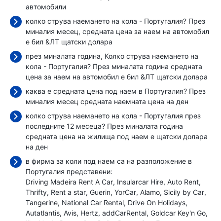
автомобили
колко струва наемането на кола - Португалия? През
миналия месец, средната цена за наем на автомобил
е бил
&ЛТ щатски долара
през миналата година, Колко струва наемането на
кола - Португалия? През миналата година средната
цена за наем на автомобил е бил
&ЛТ щатски долара
каква е средната цена под наем в Португалия? През
миналия месец средната наемната цена
на ден
колко струва наемането на кола - Португалия през
последните 12 месеца? През миналата година
средната цена на жилища под наем е
щатски долара
на ден
в фирма за коли под наем са на разположение в
Португалия представени:
Driving Madeira Rent A Car
Insularcar Hire
Auto Rent
Thrifty
Rent a star
Guerin
YorCar
Alamo
Sicily by Car
Tangerine
National Car Rental
Drive On Holidays
Autatlantis
Avis
Hertz
addCarRental
Goldcar Key'n Go