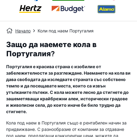
Начало
Коли под наем Португалия
Защо да наемете кола в
Португалия?
Португалия е красива страна с изобилие от
забележителности за разглеждане. Наемането на кола ви
дава свободата да изследвате страната със собствено
темпо и да посещавате места, които са извън
утъпканите пътеки. С кола можете лесно да стигнете до
зашеметяващи крайбрежни алеи, исторически градове
и живописни села, до които иначе би било трудно да
стигнете.
Кола под наем в Португалия също е рентабилен начин за
придвижване. С разнообразие от компании за отдаване
под наем, предлагащи конкурентни цени, можете да