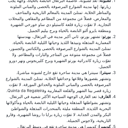
لشبونة:
تعد لشبونة، عاصمة البرتغال النابضة بالحياة، وجهة يجب
زيارتها. إنها مدينة الشوارع المرصوفة بالحصى والمباني الملونة
والمناظر الخلابة. تمتلئ المدينة بالمعالم التاريخية والمتاحف
والمعارض، فضلاً عن مجموعة من المطاعم والمقاهي والمحلات
التجارية. لا تفوّت زيارة قلعة كاستيلو دي ساو خورخي الشهيرة
ومنطقة بايرو ألتو النابضة بالحياة وبرج بيليم الجميل.
بورتو:
تشتهر بورتو، ثاني أكبر مدينة في البرتغال، بهندستها
المعمارية المذهلة ونبيذها اللذيذ وحياتها الليلية النابضة بالحياة.
تمتلئ المدينة بالشوارع المرصوفة بالحصى والكنائس والجسور،
فضلاً عن مجموعة متنوعة من المتاجر والبارات والمطاعم. ولا
تفوّت زيارة كاتدرائية بورتو الشهيرة وبرج كليريجوس ونهر دورو
الجميل.
سينترا:
سينترا هي مدينة ساحرة تقع خارج لشبونة مباشرةً.
وتشتهر بقصورها وقلاعها وحدائقها الخلابة. تمتلئ المدينة بالشوارع
المرصوفة بالحصى والمباني الملونة والحدائق المورقة. لا تفوّت
زيارة قصر بينا الشهير والقلعة المغاربية وQuinta da Regaleira.
الغارف:
تعد الغارف الوجهة السياحية الأكثر شعبية في البرتغال.
وتشتهر بشواطئها المذهلة وحياتها الليلية النابضة بالحياة ومأكولاتها
البحرية اللذيذة. المنطقة مليئة بالمنحدرات المذهلة والشواطئ
البكر والمدن الجذابة. لا تفوّت زيارة برايا دا روشا الشهيرة، وفارو
التاريخية، ولاجوس الجميلة.
كويمبرا:
كويمبرا هي مدينة ساحرة تقع في وسط البرتغال.