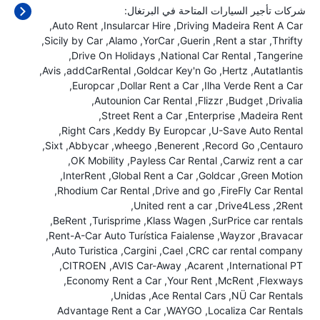
شركات تأجير السيارات المتاحة في البرتغال:
Auto Rent
Insularcar Hire
Driving Madeira Rent A Car
Sicily by Car
Alamo
YorCar
Guerin
Rent a star
Thrifty
Drive On Holidays
National Car Rental
Tangerine
Avis
addCarRental
Goldcar Key'n Go
Hertz
Autatlantis
Europcar
Dollar Rent a Car
Ilha Verde Rent a Car
Autounion Car Rental
Flizzr
Budget
Drivalia
Street Rent a Car
Enterprise
Madeira Rent
Right Cars
Keddy By Europcar
U-Save Auto Rental
Sixt
Abbycar
wheego
Benerent
Record Go
Centauro
OK Mobility
Payless Car Rental
Carwiz rent a car
InterRent
Global Rent a Car
Goldcar
Green Motion
Rhodium Car Rental
Drive and go
FireFly Car Rental
United rent a car
Drive4Less
2Rent
BeRent
Turisprime
Klass Wagen
SurPrice car rentals
Rent-A-Car Auto Turística Faialense
Wayzor
Bravacar
Auto Turistica
Cargini
Cael
CRC car rental company
CITROEN
AVIS Car-Away
Acarent
International PT
Economy Rent a Car
Your Rent
McRent
Flexways
Unidas
Ace Rental Cars
NÜ Car Rentals
Advantage Rent a Car
WAYGO
Localiza Car Rentals