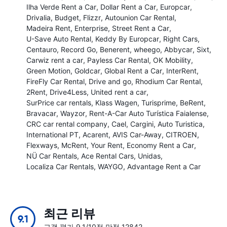
Ilha Verde Rent a Car
Dollar Rent a Car
Europcar
Drivalia
Budget
Flizzr
Autounion Car Rental
Madeira Rent
Enterprise
Street Rent a Car
U-Save Auto Rental
Keddy By Europcar
Right Cars
Centauro
Record Go
Benerent
wheego
Abbycar
Sixt
Carwiz rent a car
Payless Car Rental
OK Mobility
Green Motion
Goldcar
Global Rent a Car
InterRent
FireFly Car Rental
Drive and go
Rhodium Car Rental
2Rent
Drive4Less
United rent a car
SurPrice car rentals
Klass Wagen
Turisprime
BeRent
Bravacar
Wayzor
Rent-A-Car Auto Turística Faialense
CRC car rental company
Cael
Cargini
Auto Turistica
International PT
Acarent
AVIS Car-Away
CITROEN
Flexways
McRent
Your Rent
Economy Rent a Car
NÜ Car Rentals
Ace Rental Cars
Unidas
Localiza Car Rentals
WAYGO
Advantage Rent a Car
최근 리뷰
9.1
고객 평가 9.1/10점 만점 12842