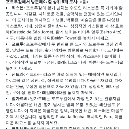
포르투갈에서 방문해야 할 상위 5개 도시:
<올>
리스본:
포르투갈의 활기 넘치는 수도인 리스본은 꼭 가봐야 할
곳입니다. 자갈길, 다채로운 건물, 숨막히는 전망이 있는 도시입니
다. 이 도시에는 역사적인 기념물, 박물관, 미술관은 물론 다양한
레스토랑, 카페, 상점이 즐비합니다. 상징적인 카스텔로 데 상 호르
헤(Castelo de São Jorge), 활기 넘치는 바이후 알투(Bairro Alto)
지구, 아름다운 벨렝 타워(Belém Tower)를 놓치지 마세요.
포르투:
포르투갈에서 두 번째로 큰 도시인 포르투는 멋진 건축
물, 맛있는 포트 와인, 활기 넘치는 밤문화로 유명합니다. 도시에는
자갈길, 교회, 다리는 물론 다양한 상점, 바, 레스토랑이 즐비합니
다. 상징적인 포르투 대성당, 클레리고스 타워, 아름다운 도루 강을
놓치지 마세요.
신트라:
신트라는 리스본 바로 외곽에 있는 매력적인 도시입니
다. 그림 같은 궁전, 성, 정원으로 유명합니다. 마을은 자갈길, 다채
로운 건물, 무성한 정원으로 가득 차 있습니다. 상징적인 페나 궁
전, 무어 성, 퀸타 다 레갈레이라를 놓치지 마세요.
알가르베:
알가르베는 포르투갈에서 가장 인기 있는 관광지입
니다. 아름다운 해변, 활기 넘치는 밤의 유흥, 맛있는 해산물로 유
명합니다. 이 지역은 아름다운 절벽, 깨끗한 해변, 예스러운 마을로
가득 차 있습니다. 상징적인 Praia da Rocha, 역사적인 Faro, 아름
다운 라고스를 놓치지 마세요.
코임브라:
코임브라는 포르투갈 중부의 매력적인 도시입니다.