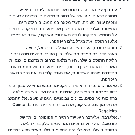
ליסבון:
עיר הבירה התוססת של פורטוגל, ליסבון, היא יעד
שחובה לראות. זוהי עיר של רחובות מרוצפים, בניינים צבעוניים
ונופים עוצרי נשימה. העיר מלאה במונומנטים היסטוריים,
מוזיאונים וגלריות, כמו גם מגוון של מסעדות, בתי קפה וחנויות.
אל תחמיצו את קסטלו דה סאו ז'ורז' האייקוני, את רובע באירו
אלטו התוסס ואת מגדל בלם היפהפה.
פורטו:
פורטו, העיר השנייה בגודלה בפורטוגל, ידועה
בארכיטקטורה המדהימה שלה, ביין הפורט הטעים שלה ובחיי
הלילה התוססים שלה. העיר מלאה ברחובות מרוצפים, כנסיות
וגשרים, כמו גם מגוון חנויות, ברים ומסעדות. אל תחמיצו את
קתדרלת פורטו האייקונית, את מגדל קלריגוס ואת נהר הדואורו
היפהפה.
סינטרה:
סינטרה היא עיירה מקסימה ממש מחוץ לליסבון. הוא
ידוע בארמונות הציוריים, הטירות והגנים שלו. העיירה מלאה
ברחובות מרוצפים, בניינים צבעוניים וגנים שופעים. אל תחמיצו
את ארמון פנה האייקוני, את הטירה המורית ואת Quinta da
Regaleira.
אלגרבה:
אלגרבה היא יעד התיירות הפופולרי ביותר של
פורטוגל. הוא ידוע בחופים המדהימים שלו, בחיי הלילה
התוססים שלו ובמאכלי הים הטעימים שלו. האזור מלא בצוקים