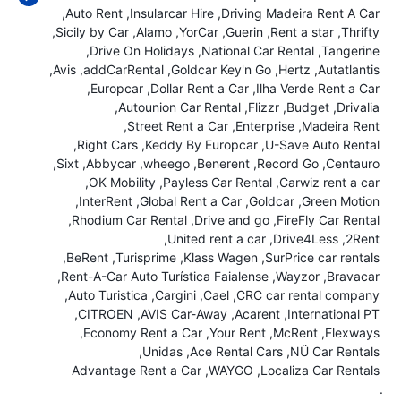
Auto Rent
Insularcar Hire
Driving Madeira Rent A Car
Sicily by Car
Alamo
YorCar
Guerin
Rent a star
Thrifty
Drive On Holidays
National Car Rental
Tangerine
Avis
addCarRental
Goldcar Key'n Go
Hertz
Autatlantis
Europcar
Dollar Rent a Car
Ilha Verde Rent a Car
Autounion Car Rental
Flizzr
Budget
Drivalia
Street Rent a Car
Enterprise
Madeira Rent
Right Cars
Keddy By Europcar
U-Save Auto Rental
Sixt
Abbycar
wheego
Benerent
Record Go
Centauro
OK Mobility
Payless Car Rental
Carwiz rent a car
InterRent
Global Rent a Car
Goldcar
Green Motion
Rhodium Car Rental
Drive and go
FireFly Car Rental
United rent a car
Drive4Less
2Rent
BeRent
Turisprime
Klass Wagen
SurPrice car rentals
Rent-A-Car Auto Turística Faialense
Wayzor
Bravacar
Auto Turistica
Cargini
Cael
CRC car rental company
CITROEN
AVIS Car-Away
Acarent
International PT
Economy Rent a Car
Your Rent
McRent
Flexways
Unidas
Ace Rental Cars
NÜ Car Rentals
Advantage Rent a Car
WAYGO
Localiza Car Rentals
.