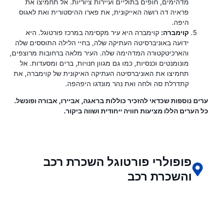
מדהימים, חופים בתוליים ועיירות ציוריות. אל תחמיצו את
פראיה דה רושה האייקונית, את פארו ההיסטורית ואת לאגוס
היפה.
קוימברה:
קוימברה היא עיר מקסימה במרכז פורטוגל. היא
ידועה באוניברסיטה העתיקה שלה, בחיי הלילה התוססים שלה
והארכיטקטורה המדהימה שלה. העיר מלאה ברחובות מרוצפים,
מונומנטים וכנסיות, כמו גם מגוון חנויות, ברים ומסעדות. אל
תחמיצו את האוניברסיטה העתיקה האיקונית של קוימברה, את
קתדרלת סה ולחה ואת נהר מונדגו היפהפה.
ערים נוספות שכדאי להזכיר כוללות בראגה, אביירו, אבורה ופונשל.
כל הערים הללו מציעות חוויה ייחודית ושווה ביקור.
פופולרי פורטוגל השכרת רכב
והשכרת רכב