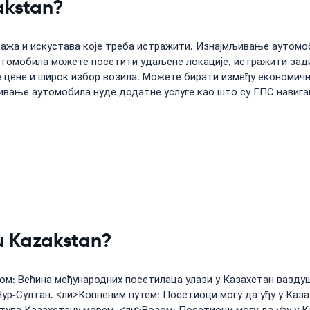
akstan?
зажа и искустава које треба истражити. Изнајмљивање аутомоб
томобила можете посетити удаљене локације, истражити задив
цене и широк избор возила. Можете бирати између економични
ивање аутомобила нуде додатне услуге као што су ГПС навигациј
 u Kazakstan?
ном: Већина међународних посетилаца улази у Казахстан вазду
-Султан. <ли>Копненим путем: Посетиоци могу да уђу у Казахс