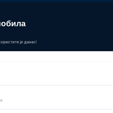
мобила
користите је данас!
у.