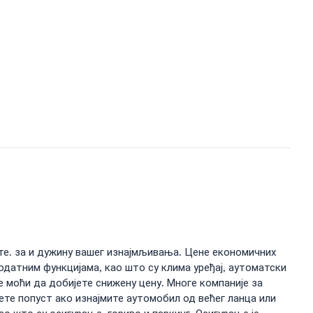
те. за и дужину вашег изнајмљивања. Цене економичних
датним функцијама, као што су клима уређај, аутоматски
 моћи да добијете снижену цену. Многе компаније за
ете попуст ако изнајмите аутомобил од већег ланца или