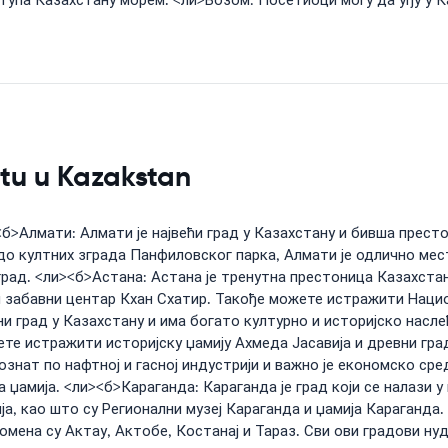
упа Казахстану морем. <ли>Возом: Посетиоци могу да уђу у Ка
etu u Kazakstan
б>Алмати: Алмати је највећи град у Казахстану и бивша престо
о култних зграда Панфиловског парка, Алмати је одлично мес
рад. <ли><б>Астана: Астана је тренутна престоница Казахстана
и забавни центар Кхан Схатир. Такође можете истражити Наци
 град у Казахстану и има богато културно и историјско наслеђе
е истражити историјску џамију Ахмеда Јасавија и древни град 
познат по нафтној и гасној индустрији и важно је економско ср
 џамија. <ли><б>Караганда: Караганда је град који се налази у 
ија, као што су Регионални музеј Караганда и џамија Караган
омена су Актау, Актобе, Костанај и Тараз. Сви ови градови н