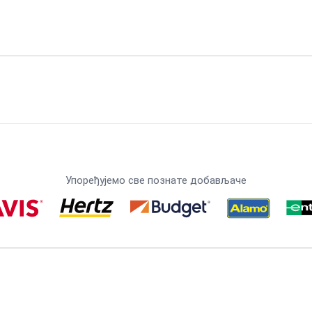
Упоређујемо све познате добављаче