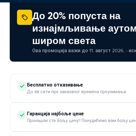
До 20% попуста на
изнајмљивање ауто
широм света
Ова промоција важи до 11. август 2026. - ис
Бесплатно отказивање
До 48 сати пре заказаног времена преузимања
Гаранција најбоље цене
Пронашли сте бољу цену? Понудићемо вам бољу цен