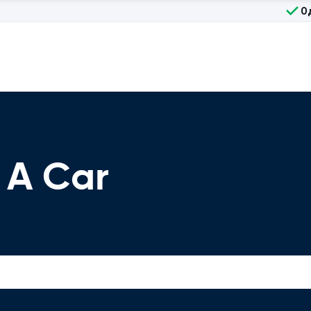
О
 A Car