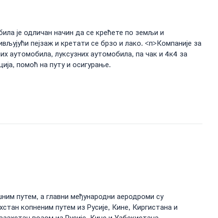
ила је одличан начин да се крећете по земљи и
љујући пејзаж и кретати се брзо и лако. <п>Компаније за
х аутомобила, луксузних аутомобила, па чак и 4к4 за
а, помоћ на путу и ​​осигурање.
шним путем, а главни међународни аеродроми су
тан копненим путем из Русије, Кине, Киргистана и