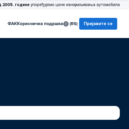
д 2005. године
упоређујемо цене изнајмљивања аутомобила
ФАК
Корисничка подршка
(RS)
Пријавите се