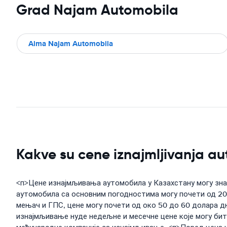
Grad Najam Automobila
Alma Najam Automobila
Kakve su cene iznajmljivanja a
<п>Цене изнајмљивања аутомобила у Казахстану могу знач
аутомобила са основним погодностима могу почети од 20 
мењач и ГПС, цене могу почети од око 50 до 60 долара д
изнајмљивање нуде недељне и месечне цене које могу бити