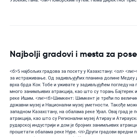
Узбекистана. <ли>Поморским путем: Нема директног прист
Najbolji gradovi i mesta za pos
<б>5 најбољих градова за посету у Казахстану: <ол> <ли><
за истраживање. Од задивљујућих планина долине Медеу д
врха брда Кок Тобе и уживате у задивљујућем погледу на г
много занимљивих атракција, као што су торањ Бајтерек 
реке Ишим. <ли><б>Шимкент: Шимкент је трећи по величини
државни музеј и Национални музеј уметности. Такође может
западном Казахстану, на обалама реке Урал. Овај град је 
атракција, као што су Регионални музеј Атирау и Атирауска
рударској индустрији и дом је бројних занимљивих атракц
прошетати обалама реке Нуре. <п>Други градови вредни п