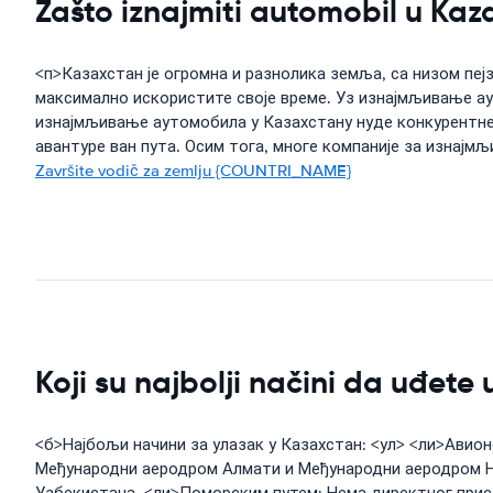
Zašto iznajmiti automobil u Kaz
<п>Казахстан је огромна и разнолика земља, са низом пеј
максимално искористите своје време. Уз изнајмљивање ау
изнајмљивање аутомобила у Казахстану нуде конкурентне 
авантуре ван пута. Осим тога, многе компаније за изнајмљ
Završite vodič za zemlju {COUNTRI_NAME}
Koji su najbolji načini da uđete
<б>Најбољи начини за улазак у Казахстан: <ул> <ли>Авио
Међународни аеродром Алмати и Међународни аеродром Нур