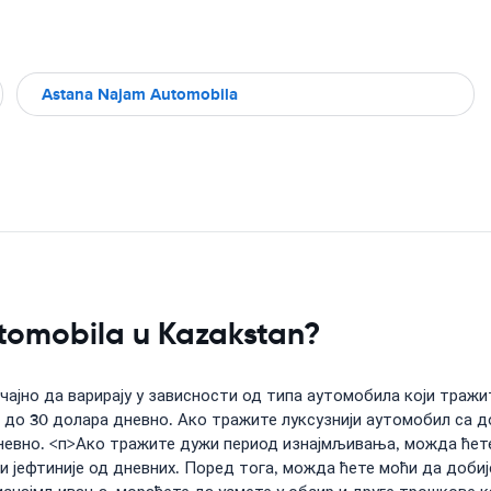
Astana Najam Automobila
utomobila u Kazakstan?
ајно да варирају у зависности од типа аутомобила који тражи
до 30 долара дневно. Ако тражите луксузнији аутомобил са до
невно. <п>Ако тражите дужи период изнајмљивања, можда ћете
 јефтиније од дневних. Поред тога, можда ћете моћи да добиј