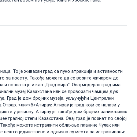
захстан возом из Русије, Кине и Узбекистана.
ница. То је живахан град са пуно атракција и активности
то за посету. Такође можете да се возите жичаром до
 и позната је и као „Град мира“. Овај модеран град има
онални музеј Казахстана или се провозати чамцем дуж
. Град је дом бројних музеја, укључујући Централни
Отрар. <ли><б>Атирау: Атирау је град који се налази у
едиште у региону. Атирау је такође дом бројних занимљивих
централној степи Казахстана. Овај град је познат по својој
да. Такође можете истражити оближње планине Чулак или
уде нешто јединствено и одлична су места за истраживање