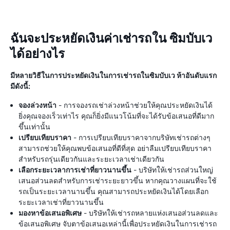
ฉันจะประหยัดเงินค่าเช่ารถใน ซิมบับเว
ได้อย่างไร
มีหลายวิธีในการประหยัดเงินในการเช่ารถในซิมบับเว ห้าอันดับแรก
มีดังนี้:
จองล่วงหน้า
- การจองรถเช่าล่วงหน้าช่วยให้คุณประหยัดเงินได้
ยิ่งคุณจองเร็วเท่าไร คุณก็ยิ่งมีแนวโน้มที่จะได้รับข้อเสนอที่ดีมาก
ขึ้นเท่านั้น
เปรียบเทียบราคา
- การเปรียบเทียบราคาจากบริษัทเช่ารถต่างๆ
สามารถช่วยให้คุณพบข้อเสนอที่ดีที่สุด อย่าลืมเปรียบเทียบราคา
สำหรับรถรุ่นเดียวกันและระยะเวลาเช่าเดียวกัน
เลือกระยะเวลาการเช่าที่ยาวนานขึ้น
- บริษัทให้เช่ารถส่วนใหญ่
เสนอส่วนลดสำหรับการเช่าระยะยาวขึ้น หากคุณวางแผนที่จะใช้
รถเป็นระยะเวลานานขึ้น คุณสามารถประหยัดเงินได้โดยเลือก
ระยะเวลาเช่าที่ยาวนานขึ้น
มองหาข้อเสนอพิเศษ
- บริษัทให้เช่ารถหลายแห่งเสนอส่วนลดและ
ข้อเสนอพิเศษ จับตาข้อเสนอเหล่านี้เพื่อประหยัดเงินในการเช่ารถ