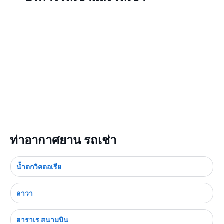
ท่าอากาศยาน รถเช่า
น้ำตกวิคตอเรีย
ลาวา
ฮาราเร สนามบิน