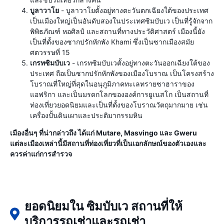
บูลาวาโย
- บูลาวาโยตั้งอยู่ทางตะวันตกเฉียงใต้ของประเทศ
เป็นเมืองใหญ่เป็นอันดับสองในประเทศซิมบับเว เป็นที่รู้จักจาก
พิพิธภัณฑ์ หอศิลป์ และสถานที่ทางประวัติศาสตร์ เมืองนี้ยัง
เป็นที่ตั้งของซากปรักหักพัง Khami ซึ่งเป็นซากเมืองสมัย
ศตวรรษที่ 15
เกรทซิมบับเว
- เกรทซิมบับเวตั้งอยู่ทางตะวันออกเฉียงใต้ของ
ประเทศ ถือเป็นซากปรักหักพังของเมืองโบราณ เป็นโครงสร้าง
โบราณที่ใหญ่ที่สุดในอนุภูมิภาคทะเลทรายซาฮาราของ
แอฟริกา และเป็นมรดกโลกขององค์การยูเนสโก เป็นสถานที่
ท่องเที่ยวยอดนิยมและเป็นที่ตั้งของโบราณวัตถุมากมาย เช่น
เครื่องปั้นดินเผาและประติมากรรมหิน
เมืองอื่นๆ ที่น่ากล่าวถึง ได้แก่ Mutare, Masvingo และ Gweru
แต่ละเมืองเหล่านี้มีสถานที่ท่องเที่ยวที่เป็นเอกลักษณ์ของตัวเองและ
ควรค่าแก่การสำรวจ
ยอดนิยมใน ซิมบับเว สถานที่ให้
บริการรถเช่าและรถเช่า