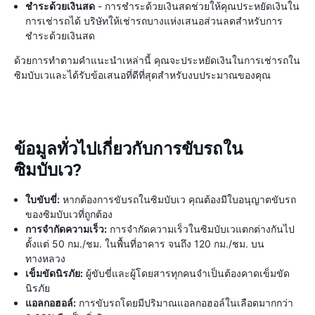
ชำระด้วยเงินสด
- การชำระด้วยเงินสดช่วยให้คุณประหยัดเงินใน
การเช่ารถได้ บริษัทให้เช่ารถบางแห่งเสนอส่วนลดสำหรับการ
ชำระด้วยเงินสด
ด้วยการทำตามคำแนะนำเหล่านี้ คุณจะประหยัดเงินในการเช่ารถใน
ซิมบับเวและได้รับข้อเสนอที่ดีที่สุดสำหรับงบประมาณของคุณ
ข้อมูลทั่วไปเกี่ยวกับการขับรถใน
ซิมบับเว?
ใบขับขี่:
หากต้องการขับรถในซิมบับเว คุณต้องมีใบอนุญาตขับรถ
ของซิมบับเวที่ถูกต้อง
การจำกัดความเร็ว:
การจำกัดความเร็วในซิมบับเวแตกต่างกันไป
ตั้งแต่ 50 กม./ชม. ในพื้นที่อาคาร จนถึง 120 กม./ชม. บน
ทางหลวง
เข็มขัดนิรภัย:
ผู้ขับขี่และผู้โดยสารทุกคนจำเป็นต้องคาดเข็มขัด
นิรภัย
แอลกอฮอล์:
การขับรถโดยมีปริมาณแอลกอฮอล์ในเลือดมากกว่า