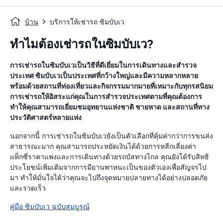
บ้าน
บริการให้เช่ารถ ซิมบับเว
ทำไมต้องเช่ารถในซิมบับเว?
การเช่ารถในซิมบับเวเป็นวิธีที่ดีเยี่ยมในการเดินทางและสำรวจ
ประเทศ ซิมบับเวเป็นประเทศที่กว้างใหญ่และมีความหลากหลาย
พร้อมด้วยสถานที่ท่องเที่ยวและกิจกรรมมากมายที่เหมาะกับทุกรสนิยม
การเช่ารถให้อิสระแก่คุณในการสำรวจประเทศตามที่คุณต้องการ
ทำให้คุณสามารถเยี่ยมชมอุทยานแห่งชาติ ชายหาด และสถานที่ทาง
ประวัติศาสตร์หลายแห่ง
นอกจากนี้ การเช่ารถในซิมบับเวยังเป็นตัวเลือกที่คุ้มค่ากว่าการขนส่ง
สาธารณะมาก คุณสามารถประหยัดเงินได้ด้วยการหลีกเลี่ยงค่า
แท็กซี่ราคาแพงและการเดินทางด้วยรถบัสทางไกล คุณยังได้รับสิทธิ
ประโยชน์เพิ่มเติมจากการมียานพาหนะเป็นของตัวเองเพื่อสัญจรไป
มา ทำให้มั่นใจได้ว่าคุณจะไปถึงจุดหมายปลายทางได้อย่างปลอดภัย
และรวดเร็ว
คู่มือ ซิมบับเว ฉบับสมบูรณ์