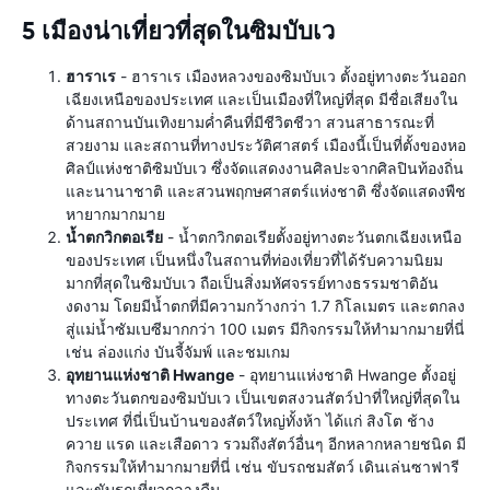
5 เมืองน่าเที่ยวที่สุดในซิมบับเว
ฮาราเร
- ฮาราเร เมืองหลวงของซิมบับเว ตั้งอยู่ทางตะวันออก
เฉียงเหนือของประเทศ และเป็นเมืองที่ใหญ่ที่สุด มีชื่อเสียงใน
ด้านสถานบันเทิงยามค่ำคืนที่มีชีวิตชีวา สวนสาธารณะที่
สวยงาม และสถานที่ทางประวัติศาสตร์ เมืองนี้เป็นที่ตั้งของหอ
ศิลป์แห่งชาติซิมบับเว ซึ่งจัดแสดงงานศิลปะจากศิลปินท้องถิ่น
และนานาชาติ และสวนพฤกษศาสตร์แห่งชาติ ซึ่งจัดแสดงพืช
หายากมากมาย
น้ำตกวิกตอเรีย
- น้ำตกวิกตอเรียตั้งอยู่ทางตะวันตกเฉียงเหนือ
ของประเทศ เป็นหนึ่งในสถานที่ท่องเที่ยวที่ได้รับความนิยม
มากที่สุดในซิมบับเว ถือเป็นสิ่งมหัศจรรย์ทางธรรมชาติอัน
งดงาม โดยมีน้ำตกที่มีความกว้างกว่า 1.7 กิโลเมตร และตกลง
สู่แม่น้ำซัมเบซีมากกว่า 100 เมตร มีกิจกรรมให้ทำมากมายที่นี่
เช่น ล่องแก่ง บันจี้จัมพ์ และชมเกม
อุทยานแห่งชาติ Hwange
- อุทยานแห่งชาติ Hwange ตั้งอยู่
ทางตะวันตกของซิมบับเว เป็นเขตสงวนสัตว์ป่าที่ใหญ่ที่สุดใน
ประเทศ ที่นี่เป็นบ้านของสัตว์ใหญ่ทั้งห้า ได้แก่ สิงโต ช้าง
ควาย แรด และเสือดาว รวมถึงสัตว์อื่นๆ อีกหลากหลายชนิด มี
กิจกรรมให้ทำมากมายที่นี่ เช่น ขับรถชมสัตว์ เดินเล่นซาฟารี
และขับรถเที่ยวกลางคืน