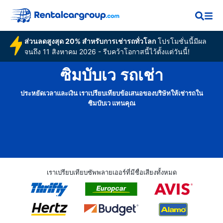
ส่วนลดสูงสุด 20% สำหรับการเช่ารถทั่วโลก
โปรโมชั่นนี้มีผล
จนถึง 11 สิงหาคม 2026 - รีบคว้าโอกาสนี้ไว้ตั้งแต่วันนี้!
ซิมบับเว รถเช่า
ประหยัดเวลาและเงิน เราเปรียบเทียบข้อเสนอของบริษัทให้เช่ารถใน
ซิมบับเว แทนคุณ
เราเปรียบเทียบซัพพลายเออร์ที่มีชื่อเสียงทั้งหมด