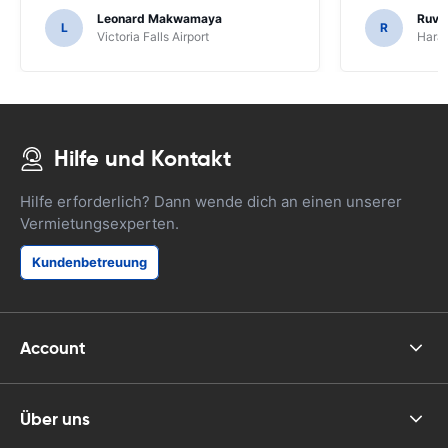
Leonard Makwamaya
Ruvi
L
R
Victoria Falls Airport
Harar
Hilfe und Kontakt
Hilfe erforderlich? Dann wende dich an einen unserer
Vermietungsexperten.
Kundenbetreuung
Account
Über uns