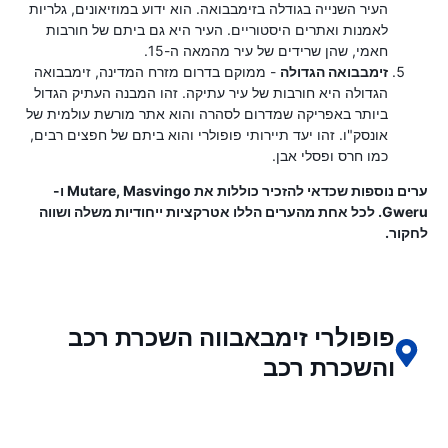
העיר השנייה בגודלה בזימבבואה. הוא ידוע במוזיאונים, גלריות
לאמנות ואתרים היסטוריים. העיר היא גם ביתם של חורבות
חאמי, שהן שרידים של עיר מהמאה ה-15.
זימבבואה הגדולה
- ממוקם בדרום מזרח המדינה, זימבבואה
הגדולה היא חורבות של עיר עתיקה. זהו המבנה העתיק הגדול
ביותר באפריקה שמדרום לסהרה והוא אתר מורשת עולמית של
אונסק"ו. זהו יעד תיירותי פופולרי והוא ביתם של חפצים רבים,
כמו חרס ופסלי אבן.
ערים נוספות שכדאי להזכיר כוללות את Mutare, Masvingo ו-
Gweru. לכל אחת מהערים הללו אטרקציות ייחודיות משלה ושווה
לחקור.
פופולרי זימבאבווה השכרת רכב
והשכרת רכב