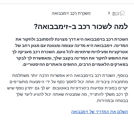
בַּיִת
הַשׂכָּרַת רֶכֶב זימבבואה
למה לשכור רכב ב-זימבבואה?
השכרת רכב בזימבבואה היא דרך מצוינת להסתובב ולחקור את
המדינה. זימבבואה היא מדינה עצומה ומגוונת עם מגוון רחב של
אטרקציות ופעילויות שיתאימו לכל טעם. השכרת רכב מעניקה לך
את החופש לחקור את המדינה בקצב שלך, ומאפשרת לך לבקר
בפארקים הלאומיים הרבים, החופים והאתרים ההיסטוריים.
בנוסף, השכרת רכב בזימבבואה היא אפשרות הרבה יותר משתלמת
מתחבורה ציבורית. אתה יכול לחסוך כסף על ידי הימנעות מתעריפים
יקרים במונית ונסיעות בינעירוניות באוטובוס. יש לך גם יתרון נוסף שיש
לך רכב משלך להתנייד, מה שמבטיח שאתה יכול להגיע ליעד שלך
בבטחה ובמהירות.
השלם את המדריך של זימבבואה