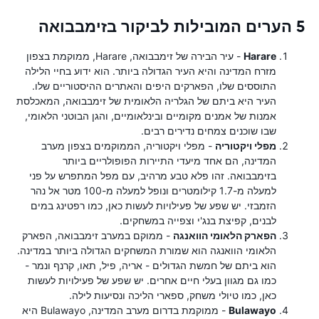
5 הערים המובילות לביקור בזימבבואה
Harare
- עיר הבירה של זימבבואה, Harare, ממוקמת בצפון
מזרח המדינה והיא העיר הגדולה ביותר. הוא ידוע בחיי הלילה
התוססים שלו, הפארקים היפים והאתרים ההיסטוריים שלו.
העיר היא ביתם של הגלריה הלאומית של זימבבואה, המאכלסת
אמנות של אמנים מקומיים ובינלאומיים, והגן הבוטני הלאומי,
שבו שוכנים צמחים נדירים רבים.
מפלי ויקטוריה
- מפלי ויקטוריה, הממוקמים בצפון מערב
המדינה, הם אחד מיעדי התיירות הפופולריים ביותר
בזימבבואה. זהו פלא טבע מרהיב, עם מפל המתפרש על פני
למעלה מ-1.7 קילומטרים ונופל למעלה מ-100 מטר אל נהר
הזמבזי. יש שפע של פעילויות לעשות כאן, כמו רפטינג במים
לבנים, קפיצת בנג'י וצפייה במשחקים.
הפארק הלאומי הוואנגה
- ממוקם במערב זימבבואה, הפארק
הלאומי הוואנגה הוא שמורת המשחקים הגדולה ביותר במדינה.
הוא ביתם של חמשת הגדולים - אריה, פיל, תאו, קרנף ונמר -
כמו גם מגוון בעלי חיים אחרים. יש שפע של פעילויות לעשות
כאן, כמו טיולי משחק, ספארי הליכה ונסיעות לילה.
Bulawayo
- ממוקמת בדרום מערב המדינה, Bulawayo היא