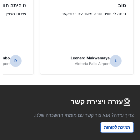
טוֹב
היתה לי חוויה טובה מאוד עם יורופקאר
שירות מצויין
hombo
Leonard Makwamaya
R
L
irport
Victoria Falls Airport
עזרה ויצירת קשר
צריך עזרה? אנא צור קשר עם מומחי ההשכרה שלנו.
תמיכת לקוחות