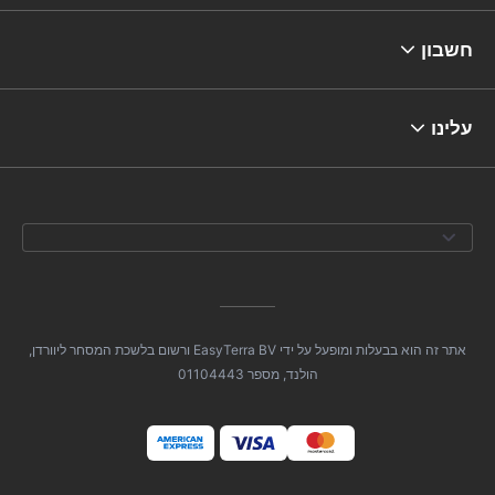
חשבון
עלינו
אתר זה הוא בבעלות ומופעל על ידי EasyTerra BV ורשום בלשכת המסחר ליוורדן,
הולנד, מספר 01104443