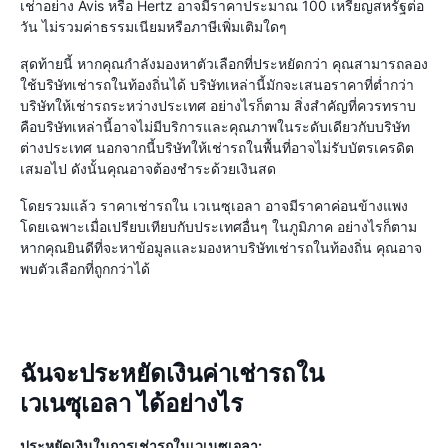
เช่าอย่าง Avis หรือ Hertz อาจมีราคาประมาณ 100 เหรียญสหรัฐต่อ
วัน ไม่รวมค่าธรรมเนียมหรือภาษีเพิ่มเติมใดๆ
สุดท้ายนี้ หากคุณกำลังมองหาตัวเลือกที่ประหยัดกว่า คุณสามารถลอง
ใช้บริษัทเช่ารถในท้องถิ่นได้ บริษัทเหล่านี้มักจะเสนอราคาที่ต่ำกว่า
บริษัทให้เช่ารถระหว่างประเทศ อย่างไรก็ตาม สิ่งสำคัญที่ควรทราบ
คือบริษัทเหล่านี้อาจไม่มีบริการและคุณภาพในระดับเดียวกับบริษัท
ต่างประเทศ นอกจากนี้บริษัทให้เช่ารถในพื้นที่อาจไม่รับบัตรเครดิต
เสมอไป ดังนั้นคุณอาจต้องชำระด้วยเงินสด
โดยรวมแล้ว ราคาเช่ารถใน เวเนซุเอลา อาจมีราคาค่อนข้างแพง
โดยเฉพาะเมื่อเปรียบเทียบกับประเทศอื่นๆ ในภูมิภาค อย่างไรก็ตาม
หากคุณยินดีที่จะหาข้อมูลและมองหาบริษัทเช่ารถในท้องถิ่น คุณอาจ
พบตัวเลือกที่ถูกกว่าได้
ฉันจะประหยัดเงินค่าเช่ารถใน
เวเนซุเอลา ได้อย่างไร
ประหยัดเงินในการเช่ารถในเวเนซุเอลา: