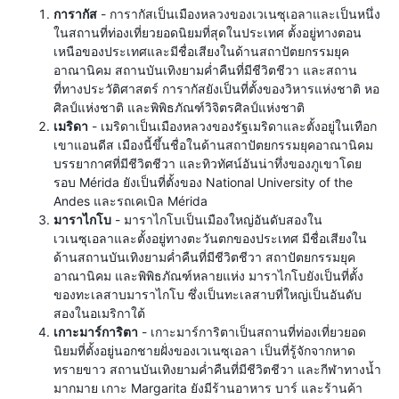
การากัส
- การากัสเป็นเมืองหลวงของเวเนซุเอลาและเป็นหนึ่ง
ในสถานที่ท่องเที่ยวยอดนิยมที่สุดในประเทศ ตั้งอยู่ทางตอน
เหนือของประเทศและมีชื่อเสียงในด้านสถาปัตยกรรมยุค
อาณานิคม สถานบันเทิงยามค่ำคืนที่มีชีวิตชีวา และสถาน
ที่ทางประวัติศาสตร์ การากัสยังเป็นที่ตั้งของวิหารแห่งชาติ หอ
ศิลป์แห่งชาติ และพิพิธภัณฑ์วิจิตรศิลป์แห่งชาติ
เมริดา
- เมริดาเป็นเมืองหลวงของรัฐเมริดาและตั้งอยู่ในเทือก
เขาแอนดีส เมืองนี้ขึ้นชื่อในด้านสถาปัตยกรรมยุคอาณานิคม
บรรยากาศที่มีชีวิตชีวา และทิวทัศน์อันน่าทึ่งของภูเขาโดย
รอบ Mérida ยังเป็นที่ตั้งของ National University of the
Andes และรถเคเบิล Mérida
มาราไกโบ
- มาราไกโบเป็นเมืองใหญ่อันดับสองใน
เวเนซุเอลาและตั้งอยู่ทางตะวันตกของประเทศ มีชื่อเสียงใน
ด้านสถานบันเทิงยามค่ำคืนที่มีชีวิตชีวา สถาปัตยกรรมยุค
อาณานิคม และพิพิธภัณฑ์หลายแห่ง มาราไกโบยังเป็นที่ตั้ง
ของทะเลสาบมาราไกโบ ซึ่งเป็นทะเลสาบที่ใหญ่เป็นอันดับ
สองในอเมริกาใต้
เกาะมาร์การิตา
- เกาะมาร์การิตาเป็นสถานที่ท่องเที่ยวยอด
นิยมที่ตั้งอยู่นอกชายฝั่งของเวเนซุเอลา เป็นที่รู้จักจากหาด
ทรายขาว สถานบันเทิงยามค่ำคืนที่มีชีวิตชีวา และกีฬาทางน้ำ
มากมาย เกาะ Margarita ยังมีร้านอาหาร บาร์ และร้านค้า