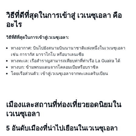
วิธีที่ดีที่สุดในการเข้าสู่ เวเนซุเอลา คือ
อะไร
วิธีที่ดีที่สุดในการเข้าสู่เวเนซุเอลา:
ทางอากาศ: บินไปยังสนามบินนานาชาติแห่งหนึ่งในเวเนซุเอลา
เช่น การากัส มาราไกโบ หรือบาเลนเซีย
ทางทะเล: เรือสำราญสามารถเทียบท่าที่ท่าเรือ La Guaira ได้
ทางบก: ข้ามพรมแดนจากโคลอมเบียหรือบราซิล
โดยเรือส่วนตัว: เข้าสู่เวเนซุเอลาจากทะเลแคริบเบียน
เมืองและสถานที่ท่องเที่ยวยอดนิยมใน
เวเนซุเอลา
5 อันดับเมืองที่น่าไปเยือนในเวเนซุเอลา