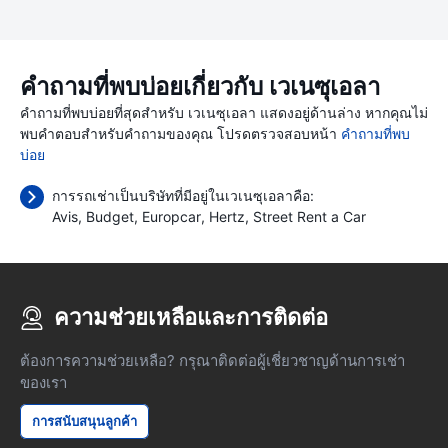
คำถามที่พบบ่อยเกี่ยวกับ เวเนซุเอลา
คำถามที่พบบ่อยที่สุดสำหรับ เวเนซุเอลา แสดงอยู่ด้านล่าง หากคุณไม่
พบคำตอบสำหรับคำถามของคุณ โปรดตรวจสอบหน้า
คำถามที่พบ
บ่อย
การรถเช่าเป็นบริษัทที่มีอยู่ในเวเนซุเอลาคือ:
Avis
Budget
Europcar
Hertz
Street Rent a Car
ความช่วยเหลือและการติดต่อ
ต้องการความช่วยเหลือ? กรุณาติดต่อผู้เชี่ยวชาญด้านการเช่า
ของเรา
การสนับสนุนลูกค้า