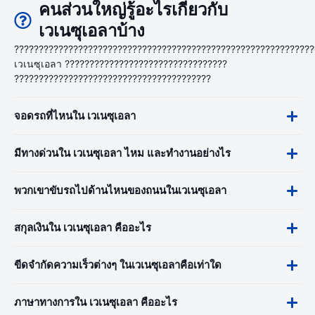
คนส่วนใหญ่รู้อะไรเกี่ยวกับ
เวเนซุเอลาบ้าง
?????????????????????????????????????????????????????????????
เวเนซุเอลา ?????????????????????????????????
????????????????????????????????????????
จอดรถที่ไหนใน เวเนซุเอลา
มีทางด่วนใน เวเนซุเอลา ไหม และทำงานอย่างไร
พวกเขาขับรถไปด้านไหนของถนนในเวเนซุเอลา
สกุลเงินใน เวเนซุเอลา คืออะไร
ขีดจำกัดความเร็วต่างๆ ในเวเนซุเอลาคือเท่าใด
ภาษาทางการใน เวเนซุเอลา คืออะไร