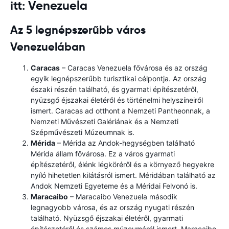
itt: Venezuela
Az 5 legnépszerűbb város
Venezuelában
Caracas
– Caracas Venezuela fővárosa és az ország
egyik legnépszerűbb turisztikai célpontja. Az ország
északi részén található, és gyarmati építészetéről,
nyüzsgő éjszakai életéről és történelmi helyszíneiről
ismert. Caracas ad otthont a Nemzeti Pantheonnak, a
Nemzeti Művészeti Galériának és a Nemzeti
Szépművészeti Múzeumnak is.
Mérida
– Mérida az Andok-hegységben található
Mérida állam fővárosa. Ez a város gyarmati
építészetéről, élénk légköréről és a környező hegyekre
nyíló hihetetlen kilátásról ismert. Méridában található az
Andok Nemzeti Egyeteme és a Méridai Felvonó is.
Maracaibo
– Maracaibo Venezuela második
legnagyobb városa, és az ország nyugati részén
található. Nyüzsgő éjszakai életéről, gyarmati
építészetéről és számos múzeumáról ismert. Maracaibo