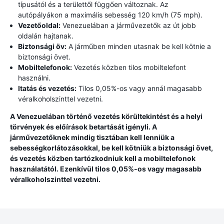
típusától és a területtől függően változnak. Az
autópályákon a maximális sebesség 120 km/h (75 mph).
Vezetőoldal:
Venezuelában a járművezetők az út jobb
oldalán hajtanak.
Biztonsági öv:
A járműben minden utasnak be kell kötnie a
biztonsági övet.
Mobiltelefonok:
Vezetés közben tilos mobiltelefont
használni.
Itatás és vezetés:
Tilos 0,05%-os vagy annál magasabb
véralkoholszinttel vezetni.
A Venezuelában történő vezetés körültekintést és a helyi
törvények és előírások betartását igényli. A
járművezetőknek mindig tisztában kell lenniük a
sebességkorlátozásokkal, be kell kötniük a biztonsági övet,
és vezetés közben tartózkodniuk kell a mobiltelefonok
használatától. Ezenkívül tilos 0,05%-os vagy magasabb
véralkoholszinttel vezetni.