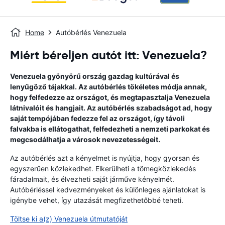
Home
Autóbérlés Venezuela
Miért béreljen autót itt: Venezuela?
Venezuela gyönyörű ország gazdag kultúrával és
lenyűgöző tájakkal. Az autóbérlés tökéletes módja annak,
hogy felfedezze az országot, és megtapasztalja Venezuela
látnivalóit és hangjait. Az autóbérlés szabadságot ad, hogy
saját tempójában fedezze fel az országot, így távoli
falvakba is ellátogathat, felfedezheti a nemzeti parkokat és
megcsodálhatja a városok nevezetességeit.
Az autóbérlés azt a kényelmet is nyújtja, hogy gyorsan és
egyszerűen közlekedhet. Elkerülheti a tömegközlekedés
fáradalmait, és élvezheti saját járműve kényelmét.
Autóbérléssel kedvezményeket és különleges ajánlatokat is
igénybe vehet, így utazását megfizethetőbbé teheti.
Töltse ki a(z) Venezuela útmutatóját