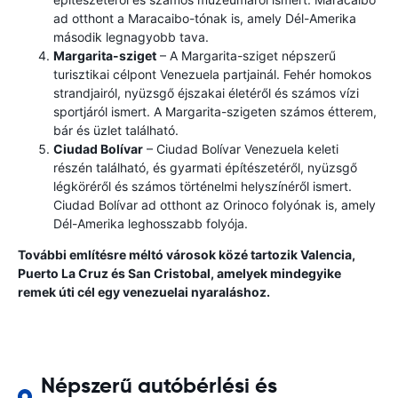
ad otthont a Maracaibo-tónak is, amely Dél-Amerika
második legnagyobb tava.
Margarita-sziget
– A Margarita-sziget népszerű
turisztikai célpont Venezuela partjainál. Fehér homokos
strandjairól, nyüzsgő éjszakai életéről és számos vízi
sportjáról ismert. A Margarita-szigeten számos étterem,
bár és üzlet található.
Ciudad Bolívar
– Ciudad Bolívar Venezuela keleti
részén található, és gyarmati építészetéről, nyüzsgő
légköréről és számos történelmi helyszínéről ismert.
Ciudad Bolívar ad otthont az Orinoco folyónak is, amely
Dél-Amerika leghosszabb folyója.
További említésre méltó városok közé tartozik Valencia,
Puerto La Cruz és San Cristobal, amelyek mindegyike
remek úti cél egy venezuelai nyaraláshoz.
Népszerű autóbérlési és