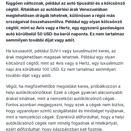
függően változnak, például az autó típusától és a kölcsönző
cégtől. Általában az autóbérlési árak Venezuelában
meglehetősen drágák lehetnek, különösen a régió más
országaival összehasonlítva. Például egy olyan kölcsönző
cégtől, mint az Avis vagy a Hertz, egy egyszerű gazdaságos
autó körülbelül 50 USD-ba kerül naponta. Ez nem tartalmaz
semmilyen további díjat vagy adót.
Ha luxusautót, például SUV-t vagy luxuslimuzint keres, az
árak meglehetősen magasak lehetnek. Például egy olyan
kölcsönző cégtől, mint az Avis vagy a Hertz, egy luxuslimuzin
napi ára körülbelül 100 USD. Ez nem tartalmaz semmilyen
további díjat vagy adót.
Végül, ha megfizethetőbb megoldást keres, próbálkozzon a
helyi autókölcsönzőkkel. Ezek a cégek gyakran alacsonyabb
árakat kínálnak, mint a nemzetközi autókölcsönző cégek.
Fontos azonban megjegyezni, hogy ezek a cégek nem biztos,
hogy ugyanolyan szintű szolgáltatást és minőséget nyújtanak,
mint a nemzetközi cégek. Ezenkívül előfordulhat, hogy a helyi
autókölcsönző cégek nem mindig fogadnak el hitelkártyát,
ezért előfordulhat, hogy készpénzben kell fizetnie.