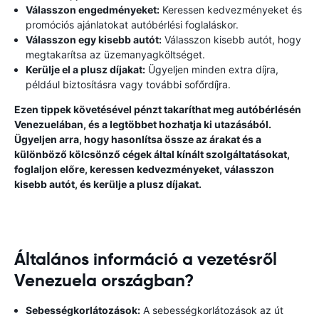
Válasszon engedményeket:
Keressen kedvezményeket és
promóciós ajánlatokat autóbérlési foglaláskor.
Válasszon egy kisebb autót:
Válasszon kisebb autót, hogy
megtakarítsa az üzemanyagköltséget.
Kerülje el a plusz díjakat:
Ügyeljen minden extra díjra,
például biztosításra vagy további sofőrdíjra.
Ezen tippek követésével pénzt takaríthat meg autóbérlésén
Venezuelában, és a legtöbbet hozhatja ki utazásából.
Ügyeljen arra, hogy hasonlítsa össze az árakat és a
különböző kölcsönző cégek által kínált szolgáltatásokat,
foglaljon előre, keressen kedvezményeket, válasszon
kisebb autót, és kerülje a plusz díjakat.
Általános információ a vezetésről
Venezuela országban?
Sebességkorlátozások:
A sebességkorlátozások az út