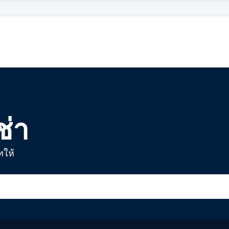
ช่า
ทให้