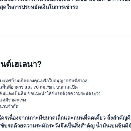
ีที่สุดในการประหยัดเงินในการเช่ารถ
เซนต์เฮเลนา?
ยประเทศบ้านเกิดของคุณหรือใบอนุญาตขับขี่สากล
นพื้นที่อาคาร และ 70 กม./ชม. บนถนนเปิด
ชันและเป็นหิน ขอแนะนำให้ขับรถด้วยความระมัดระวัง
 แต่มีราคาแพง
ำนวนจำกัด
เนื่องจากเกาะมีขนาดเล็กและถนนที่คดเคี้ยว สิ่งสำคัญคือต
ับรถด้วยความระมัดระวังจึงเป็นสิ่งสำคัญ น้ำมันเบนซินมีจ