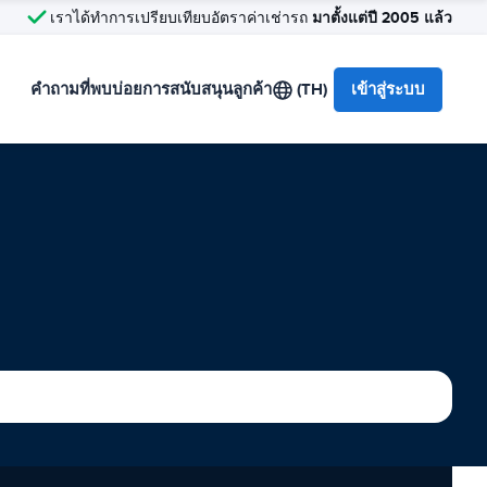
มาตั้งแต่ปี 2005 แล้ว
เราได้ทำการเปรียบเทียบอัตราค่าเช่ารถ
คำถามที่พบบ่อย
การสนับสนุนลูกค้า
(TH)
เข้าสู่ระบบ