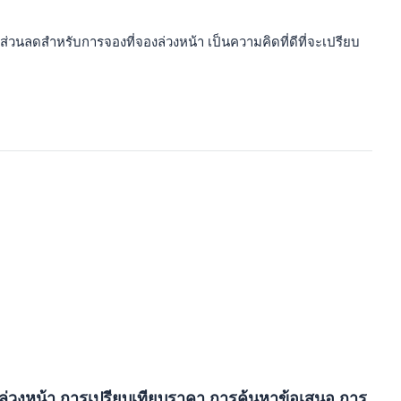
ส่วนลดสำหรับการจองที่จองล่วงหน้า เป็นความคิดที่ดีที่จะเปรียบ
ล่วงหน้า การเปรียบเทียบราคา การค้นหาข้อเสนอ การ