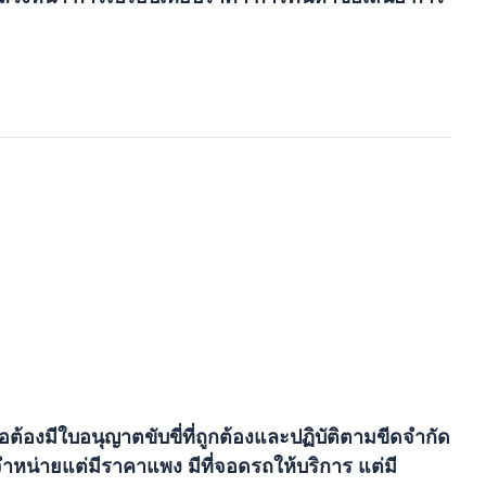
้องมีใบอนุญาตขับขี่ที่ถูกต้องและปฏิบัติตามขีดจำกัด
ำหน่ายแต่มีราคาแพง มีที่จอดรถให้บริการ แต่มี